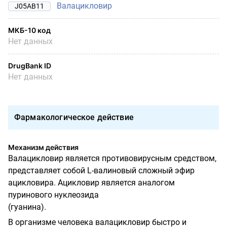
Валацикловир
J05AB11
МКБ-10 код
Нет данных
DrugBank ID
Нет данных
Фармакологическое действие
Механизм действия
Валацикловир является противовирусным средством,
представляет собой L-валиновый сложный эфир
ацикловира. Ацикловир является аналогом
пуринового нуклеозида
(гуанина).
В организме человека валацикловир быстро и