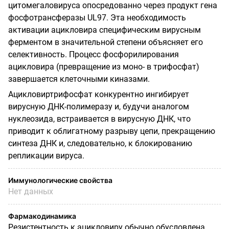
цитомегаловируса опосредованно через продукт гена
фосфотрансферазы UL97. Эта необходимость
активации ацикловира специфическим вирусным
ферментом в значительной степени объясняет его
селективность. Процесс фосфорилирования
ацикловира (превращение из моно- в трифосфат)
завершается клеточными киназами.
Ацикловиртрифосфат конкурентно ингибирует
вирусную ДНК-полимеразу и, будучи аналогом
нуклеозида, встраивается в вирусную ДНК, что
приводит к облигатному разрыву цепи, прекращению
синтеза ДНК и, следовательно, к блокированию
репликации вируса.
Иммунологические свойства
Нет данных
Фармакодинамика
Резистентность к ацикловиру обычно обусловлена