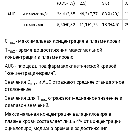
(0,75-1,5)
2,5)
3,0)
3,0)
AUC
ч х мкмоль/л
24,4±3,65
49,3±7,77
83,9±20,1
131
ч х мкг/мл
5,50±0,82
11,1±1,75
18,9±4,51
29,5
С
- максимальная концентрация в плазме крови;
max
Т
- время до достижения максимальной
max
концентрации в плазме крови;
AUC - площадь под фармакокинетической кривой
”концентрация-время”.
Значения С
и AUC отражают среднее стандартное
max
отклонение.
Значения для Т
отражают медианное значение и
max
диапазон значений.
Максимальная концентрация валацикловира в
плазме крови составляет лишь 4% от концентрации
ацикловира, медиана времени ее достижения