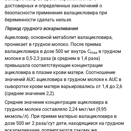
достоверных и определенных заключений о
безопасности применения валацикловира при
беременности сделать нельзя.
Период грудного вскармливания
Ацикловир, основной метаболит валацикловира,
проникает в грудное молоко. После приема
валацикловира в дозе 500 мг внутрь С
в грудном
mах
молоке в 0,5-2,3 раза (в среднем в 1,4 раза)
превышала соответствующие концентрации
ацикловира в плазме крови матери. Соотношение
значений AUC ацикловира в грудном молоке к AUC в
сыворотке крови матери варьировались от 1,4 до 2,6
(среднее значение 2,2).
Среднее значение концентрации ацикловира в
грудном молоке составляло 2,24 мкг/мл (9,95
мкмоль/л). При приеме матерью валацикловира в
дозе 500 мг 2 раза/сут дети, находящиеся на грудном
вскармливании, подвергаются такому же