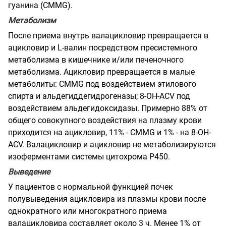
гуанина (CMMG).
Метаболизм
После приема внутрь валацикловир превращается в
ацикловир и L-валин посредством пресистемного
метаболизма в кишечнике и/или печеночного
метаболизма. Ацикловир превращается в малые
метаболиты: CMMG под воздействием этилового
спирта и альдегиддегидрогеназы; 8-OH-ACV под
воздействием альдегидоксидазы. Примерно 88% от
общего совокупного воздействия на плазму крови
приходится на ацикловир, 11% - CMMG и 1% - на 8-OH-
ACV. Валацикловир и ацикловир не метаболизируются
изоферментами системы цитохрома Р450.
Выведение
У пациентов с нормальной функцией почек
полувыведения ацикловира из плазмы крови после
однократного или многократного приема
валацикловира составляет около 3 ч. Менее 1% от