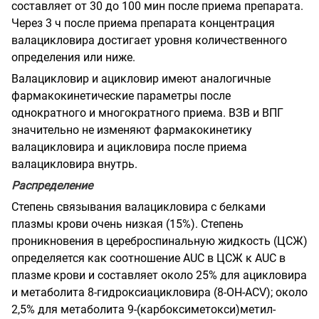
составляет от 30 до 100 мин после приема препарата.
Через 3 ч после приема препарата концентрация
валацикловира достигает уровня количественного
определения или ниже.
Валацикловир и ацикловир имеют аналогичные
фармакокинетические параметры после
однократного и многократного приема. ВЗВ и ВПГ
значительно не изменяют фармакокинетику
валацикловира и ацикловира после приема
валацикловира внутрь.
Распределение
Степень связывания валацикловира с белками
плазмы крови очень низкая (15%). Степень
проникновения в цереброспинальную жидкость (ЦСЖ)
определяется как соотношение AUC в ЦСЖ к AUC в
плазме крови и составляет около 25% для ацикловира
и метаболита 8-гидроксиацикловира (8-OH-ACV); около
2,5% для метаболита 9-(карбоксиметокси)метил-