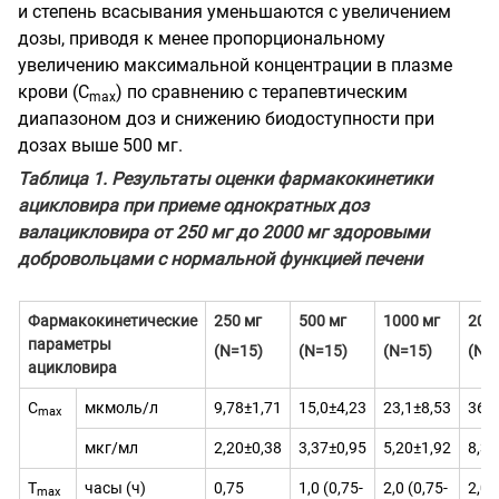
и степень всасывания уменьшаются с увеличением
дозы, приводя к менее пропорциональному
увеличению максимальной концентрации в плазме
крови (С
) по сравнению с терапевтическим
mах
диапазоном доз и снижению биодоступности при
дозах выше 500 мг.
Таблица 1. Результаты оценки фармакокинетики
ацикловира при приеме однократных доз
валацикловира от 250 мг до 2000 мг здоровыми
добровольцами с нормальной функцией печени
Фармакокинетические
250 мг
500 мг
1000 мг
200
параметры
(N=15)
(N=15)
(N=15)
(N=
ацикловира
С
мкмоль/л
9,78±1,71
15,0±4,23
23,1±8,53
36,9
max
мкг/мл
2,20±0,38
3,37±0,95
5,20±1,92
8,30
Т
часы (ч)
0,75
1,0 (0,75-
2,0 (0,75-
2,0 (
max