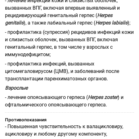
- лечение инфекций кожи и слизистых оболочек,
вызванных ВПГ, включая впервые выявленный и
рецидивирующий генитальный герпес (
Herpes
genitalis
), а также лабиальный герпес (
Herpes labialis
);
- профилактика (супрессия) рецидивов инфекций кожи
и слизистых оболочек, вызванных ВПГ, включая
генитальный герпес, в том числе у взрослых с
иммунодефицитом;
- профилактика инфекций, вызванных
цитомегаловирусом (ЦМВ), и заболеваний после
трансплантации паренхиматозных органов.
Взрослые
- лечение опоясывающего герпеса (
Herpes zoster
) и
офтальмического опоясывающего герпеса.
Противопоказания
- Повышенная чувствительность к валацикловиру,
ацикловиру и любому другому компоненту,