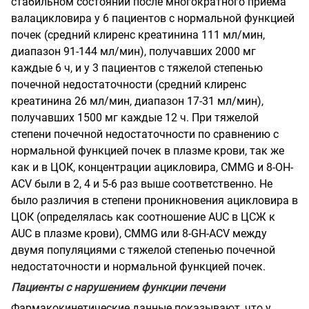
стабильном состоянии после многократного приема
валацикловира у 6 пациентов с нормальной функцией
почек (средний клиренс креатинина 111 мл/мин,
диапазон 91-144 мл/мин), получавших 2000 мг
каждые 6 ч, и у 3 пациентов с тяжелой степенью
почечной недостаточности (средний клиренс
креатинина 26 мл/мин, диапазон 17-31 мл/мин),
получавших 1500 мг каждые 12 ч. При тяжелой
степени почечной недостаточности по сравнению с
нормальной функцией почек в плазме крови, так же
как и в ЦОК, концентрации ацикловира, CMMG и 8-OH-
ACV были в 2, 4 и 5-6 раз выше соответственно. Не
было различия в степени проникновения ацикловира в
ЦОК (определялась как соотношение AUC в ЦСЖ к
AUC в плазме крови), СММG или 8-GH-ACV между
двумя популяциями с тяжелой степенью почечной
недостаточности и нормальной функцией почек.
Пациенты с нарушением функции печени
Фармакокинетические данные показывают, что у