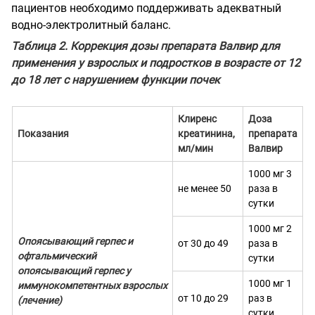
пациентов необходимо поддерживать адекватный
водно-электролитный баланс.
Таблица 2. Коррекция дозы препарата Валвир для
применения у взрослых и подростков в возрасте от 12
до 18 лет с нарушением функции почек
Клиренс
Доза
Показания
креатинина,
препарата
мл/мин
Валвир
1000 мг 3
не менее 50
раза в
сутки
1000 мг 2
Опоясывающий герпес и
от 30 до 49
раза в
офтальмический
сутки
опоясывающий герпес у
1000 мг 1
иммунокомпетентных взрослых
от 10 до 29
раз в
(лечение)
сутки