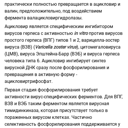
практически полностью превращается в ацикловир и
валин, предположительно, под воздействием
фермента валацикловиргидролазы.
Ацикловир является специфическим ингибитором
вирусов герпеса с активностью
in vitro
против вирусов
простого герпеса (ВПГ) типов 1 и 2, варицелла-зостер
вируса (ВЗВ) (
Varicella zoster virus
), цитомегаловируса
(ЦМВ), вируса Эпштейна-Барр (ВЭБ) и вируса герпеса
человека типа 6. Ацикловир ингибирует синтез
вирусной ДНК сразу после фосфорилирования и
превращения в активную форму -
ацикловиртрифосфат.
Первая стадия фосфорилирования требует
активности вирус-специфических ферментов. Для ВПГ,
ВЗВ и ВЭБ таким ферментом является вирусная
тимидинкиназа, которая присутствует только в
пораженных вирусом клетках. Частично
селективность фосфорилирования поддерживается у