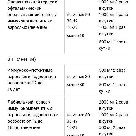
Опоясывающий герпес и
1000 мг 3 раза
офтальмический
в сутки
опоясывающий герпес у
не менее 50
1000 мг 2 раза
иммунокомпетентных
30-49
в сутки
взрослых (лечение)
10-29
1000 мг 1 раз
в сутки
менее 10
500 мг 1 раз в
сутки
ВПГ (лечение)
Иммунокомпетентные
500 мг 2 раза
взрослые и подростки в
не менее 30
в сутки
возрасте от 12 до
менее 30
500 мг 1 раз в
18 лет
сутки
Лабиальный герпес у
2000 мг 2 раза
иммунокомпетентных
в сутки
взрослых и подростков в
не менее 50
1000 мг 2 раза
возрасте от 12 до
30-49
в сутки
18 лет (лечение)
10-29
500 мг 2 раза
в сутки
менее 10