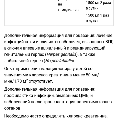
1500 мг 2 раза
на
в сутки
гемодиализе
1500 мг 1 раз
в сутки
Дополнительная информация для показания: лечение
инфекций кожи и слизистых оболочек, вызванных ВПГ,
включая впервые выявленный и рецидивирующий
генитальный герпес (
Herpes genitalis
), а также
лабиальный герпес (
Herpes labialis
)
Опыт применения валацикловира у детей со
значениями клиренса креатинина менее 50 мл/
2
мин/1,73 м
отсутствует.
Дополнительная информация для показания:
профилактика инфекций, вызванных ЦМВ, и
заболеваний после трансплантации паренхиматозных
органов
Необходимо часто определять клиренс креатинина,