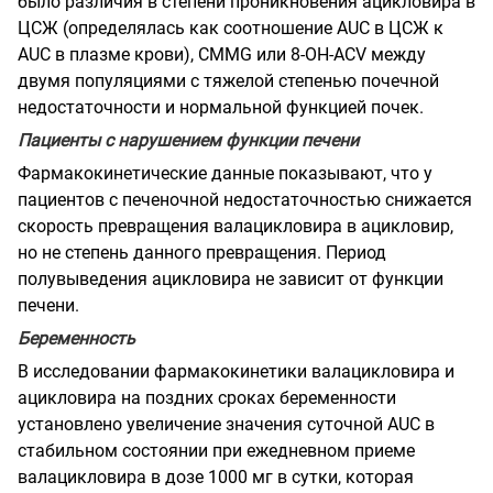
было различия в степени проникновения ацикловира в
ЦСЖ
(определялась как соотношение AUC в ЦСЖ к
AUC в плазме крови), CMMG или 8-ОН-
ACV между
двумя популяциями с тяжелой степенью почечной
недостаточности и нормальной функцией почек.
Пациенты с нарушением функции печени
Фармакокинетические данные показывают, что у
пациентов с печеночной
недостаточностью снижается
скорость превращения валацикловира в ацикловир,
но не степень данного превращения. Период
полувыведения ацикловира не зависит от функции
печени.
Беременность
В исследовании фармакокинетики валацикловира и
ацикловира на поздних сроках беременности
установлено увеличение значения суточной AUC в
стабильном состоянии
при ежедневном приеме
валацикловира в дозе 1000 мг в сутки, которая