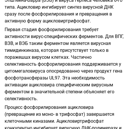
Эпштейна-Барра (ВЭБ) и вируса герпеса человека 6-го
типа. Ацикловир ингибирует синтез вирусной ДНК
сразу после фосфорилирования и превращения в
активную форму ацикловиртрифосфат.
Первая стадия фосфорилирования требует
активности вирус-специфических ферментов. Для ВПГ,
ВЗВ, и ВЭБ таким ферментом является вирусная
тимидинкиназа, которая присутствует только в
поражешшх вирусом клетках. Частично
селективность фосфорилирования
поддерживается у
цитомегаловируса опосредованно через продукт гена
фосфотрансферазы
UL
97. Эта необходимость
активации ацикловира специфическим вирусным
ферментом в значительной степени объясняет его
селективность.
Процесс фосфорилирования ацикловира
(превращение из моно- в трифосфат) завершается
клеточными киназами. Ацикловиртрифосфат
конкурентно ингибирует вирусную ДНК-полимеразу и,