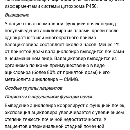
изоферментами системы цитохрома Р450.
Выведение
У пациентов с нормальной функцией почек период
полувыведения ацикловира из плазмы крови после
однократного или многократного приема
валацикловира составляет около 3 часов. Менее 1%
от принятой дозы валацикловира выводится почками
в неизмененном виде. Валацикловир выводится из
организма почками преимущественно в виде
ацикловира
(более 80% от принятой дозы) и его
метаболита ацикловира — CMMG.
Особые группы пациентов
Пациенты с нарушением функции почек
Выведение ацикловира коррелирует с функцией почек,
экспозиция ацикловира увеличивается с увеличением
степени тяжести почечной недостаточности. У
пациентов е терминальной стадией почечной