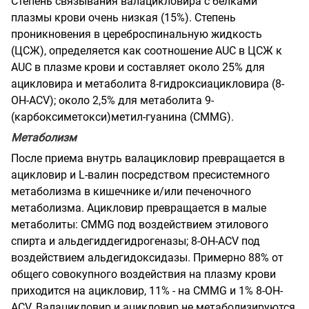
Степень связывания валацикловира с белками
плазмы крови очень низкая (15%). Степень
проникновения в цереброспинальную жидкость
(ЦСЖ), определяется как соотношение AUC в ЦСЖ к
AUC в плазме крови и составляет около 25% для
ацикловира и метаболита
8-гидроксиацикловира (8-
OH-ACV); около 2,5% для метаболита
9-
(карбоксиметокси)метил-гуанина (CMMG).
Метаболизм
После приема внутрь валацикловир превращается в
ацикловир и L-валин посредством пресистемного
метаболизма в кишечнике и/или печеночного
метаболизма. Ацикловир превращается в малые
метаболиты: CMMG под воздействием этилового
спирта и альдегиддегидрогеназы; 8-OH-ACV под
воздействием альдегидоксидазы. Примерно 88% от
общего совокупного воздействия на плазму крови
приходится на ацикловир, 11% - на CMMG и 1% 8-OH-
ACV. Валацикловир и ацикловир не метаболизируются