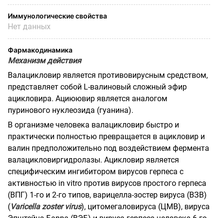
Иммунологические свойства
Нет данных
Фармакодинамика
Механизм действия
Валацикловир является противовирусным средством,
представляет собой L-валиновый сложный
эфир
ацикловира. Ациюювир является аналогом
пуринового нуклеозида (гуанина).
В организме человека валацикловир быстро и
практически полностью превращается в ацикловир и
валин предположительно под воздействием фермента
валацикловиргидролазы. Ацикловир является
специфическим ингибитором вирусов герпеса с
активностью
in
vitro
против вирусов простого герпеса
(ВПГ) 1-го и 2-го типов, варицелла-зостер вируса (ВЗВ)
(
Varicella
zoster
virus
), цитомегаловируса (ЦМВ), вируса