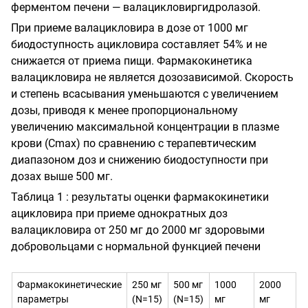
ферментом печени — валацикловиргидролазой.
При приеме валацикловира в дозе от 1000 мг
биодоступность ацикловира составляет 54
%
и не
снижается от приема пищи. Фармакокинетика
валацикловира не является дозозависимой. Скорость
и степень всасывания уменьшаются с увеличением
дозы, приводя к менее пропорциональному
увеличению максимальной концентрации в плазме
крови (Сmax) по сравнению с терапевтическим
диапазоном доз и снижению биодоступности при
дозах выше 500 мг.
Таблица 1 : результаты оценки фармакокинетики
ацикловира при приеме однократных доз
валацикловира от 250 мг до 2000 мг здоровыми
добровольцами с нормальной функцией
печени
Фармакокинетические
250 мг
500 мг
1000
2000
параметры
(N=15)
(N=15)
мг
мг