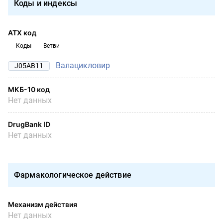
Коды и индексы
АТХ код
Коды
Ветви
Валацикловир
J05AB11
МКБ-10 код
Нет данных
DrugBank ID
Нет данных
Фармакологическое действие
Механизм действия
Нет данных