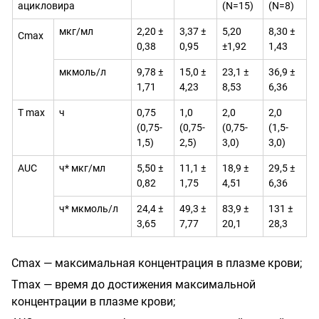
ацикловира
(N=15)
(N=8)
мкг/мл
2,20
±
3,37
±
5,20
8,30
±
Сmax
0,38
0,95
±
1,92
1,43
мкмоль/л
9,78
±
15,0
±
23,1
±
36,9
±
1,71
4,23
8,53
6,36
Т max
ч
0,75
1,0
2,0
2,0
(0,75-
(0,75-
(0,75-
(1,5-
1,5)
2,5)
3,0)
3,0)
AUC
ч* мкг/мл
5,50
±
11,1
±
18,9
±
29,5
±
0,82
1,75
4,51
6,36
ч* мкмоль/л
24,4
±
49,3
±
83,9
±
131
±
3,65
7,77
20,1
28,3
Сmax
— максимальная концентрация в плазме крови;
Тmax
— время до достижения максимальной
концентрации в плазме крови;