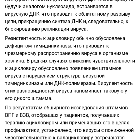
будучи аналогом нуклеозида, встраивается в
вирусную ДНК, что приводит
к облигатному разрыву
цепи, прекращению синтеза ДНК и, следовательно, к
блокированию репликации вируса.
Резистентность
к ацикловиру обычно обусловлена
дефицитом тимидинкиназы, что приводит к
чрезмерному распространению вируса в организме
хозяина. В редких случаях снижение
чувствительности
к ацикловиру обусловлено появлением штаммов
вируса с нарушением
структуры вирусной
тимидинкиназы или ДНК-полимеразы. Вирулентность
этих разновидностей вируса напоминает таковую у
его дикого штамма.
По результатам обширного исследования штаммов
ВПГ и ВЗВ, отобрашшх у пациентов, получавших
терапию ацикловиром или применявших его в целях
профилактики, установлено, что вирусы с пониженной
чувствительностью к валацикловиру встречаются