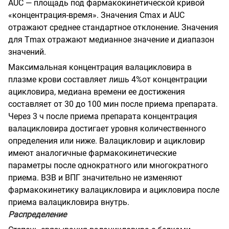
AUC — площадь под фармакокинетической кривой
«концентрация-время». Значения
Сmax
и AUC
отражают среднее стандартное отклонение. Значения
для Т
max
отражают медианное значение и диапазон
значений.
Максимальная концентрация валацикловира в
плазме крови составляет лишь 4
%
от концентрации
ацикловира, медиана времени ее достижения
составляет от 30 до 100 мин после приема препарата.
Через 3 ч после приема препарата концентрация
валацикловира достигает уровня количественного
определения или ниже. Валацикловир и ацикловир
имеют аналогичные фармакокинетические
параметры после однократного или
многократного
приема. ВЗВ и ВПГ значительно не изменяют
фармакокинетику валацикловира и ацикловира после
приема валацикловира внутрь.
Распределение