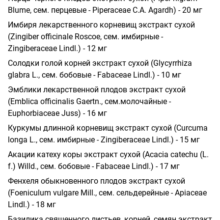
Blume, сем. перцевые - Piperaceae С.А. Agardh) - 20 мг
Имбиря лекарственного корневищ экстракт сухой
(Zingiber officinale Roscoe, сем. имбирные -
Zingiberaceae Lindl.) - 12 мг
Солодки голой корней экстракт сухой (Glycyrrhiza
glabra L., сем. бобовые - Fabaceae Lindl.) - 10 мг
Эмблики лекарственной плодов экстракт сухой
(Emblica officinalis Gaertn., сем.молочайные -
Euphorbiaceae Juss) - 16 мг
Куркумы длинной корневищ экстракт сухой (Curcuma
longa L., сем. имбирные - Zingiberaceae Lindl.) - 15 мг
Акации катеху коры экстракт сухой (Acacia catechu (L.
f.) Willd., сем. бобовые - Fabaceae Lindl.) - 17 мг
Фенхеля обыкновенного плодов экстракт сухой
(Foeniculum vulgare Mill., сем. сельдерейные - Apiaceae
Lindl.) - 18 мг
Базилика священного листьев, корней, семян экстракт