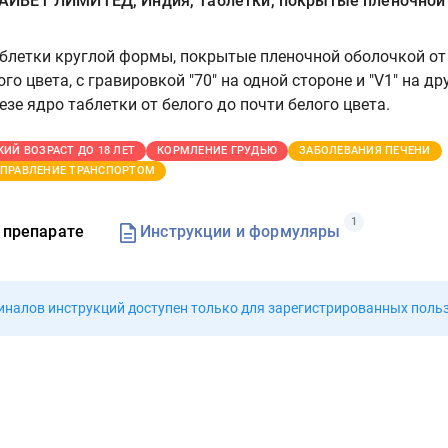
ЙВЕТ ЛИМИТЕД, Индия, Таблетки, покрытые пленочной
летки круглой формы, покрытые пленочной оболочкой от
ого цвета, с гравировкой "70" на одной стороне и
"
V
1"
на др
зе ядро таблетки от белого до почти белого цвета.
КИЙ ВОЗРАСТ ДО 18 ЛЕТ
КОРМЛЕНИЕ ГРУДЬЮ
ЗАБОЛЕВАНИЯ ПЕЧЕНИ
ПРАВЛЕНИЕ ТРАНСПОРТОМ
1
 препарате
Инструкции и формуляры
иналов инструкций доступен
только для зарегистрированных поль