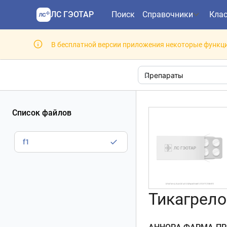
ЛС ГЭОТАР
Поиск
Справочники
Кла
В бесплатной версии приложения некоторые функци
Список файлов
f1
Тикагрелор