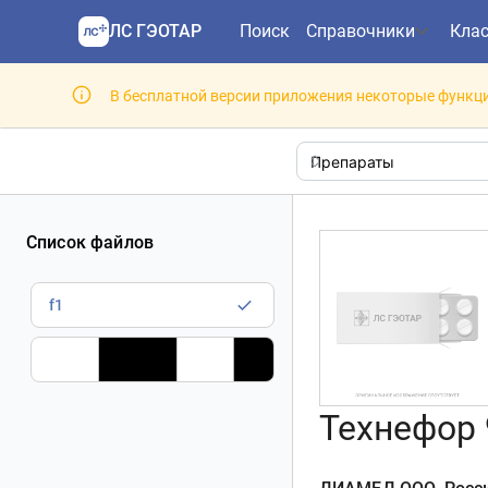
ЛС ГЭОТАР
Поиск
Справочники
Кла
В бесплатной версии приложения некоторые функци
Список файлов
f1
f2
Технефор 