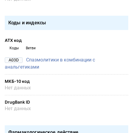
Коды и индексы
АТХ код
Коды
Ветви
Спазмолитики в комбинации с
A03D
анальгетиками
МКБ-10 код
Нет данных
DrugBank ID
Нет данных
Фармакологическое действие