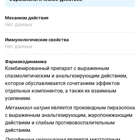
Механизм действия
Нет данных
Иммунологические свойства
Нет данных
Фармакодинамика
Комбинированный препарат с выраженным
спазмолитическим и анальгезирующим действием,
которое обуславливается сочетанием эффектов
отдельных компонентов, а также их взаимным
усилением.
Метамизол натрия
является производным пиразолона
с выраженным анальгезирующим, жаропонижающим
действием и слабым противовоспалительным
действием.
Питофенона гидрохлорид
является миотропным