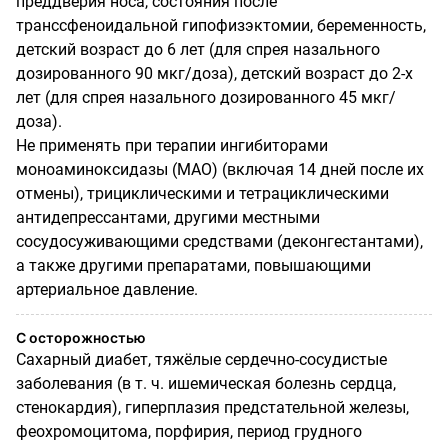
преддверия носа, состояния после
транссфеноидальной гипофизэктомии, беременность,
детский возраст до 6 лет (для спрея назального
дозированного 90 мкг/доза), детский возраст до 2-х
лет (для спрея назального дозированного 45 мкг/
доза).
Не применять при терапии ингибиторами
моноаминоксидазы (МАО) (включая 14 дней после их
отмены), трициклическими и тетрациклическими
антидепрессантами, другими местными
сосудосуживающими средствами (деконгестантами),
а также другими препаратами, повышающими
артериальное давление.
С осторожностью
Сахарный диабет, тяжёлые сердечно-сосудистые
заболевания (в т. ч. ишемическая болезнь сердца,
стенокардия), гиперплазия предстательной железы,
феохромоцитома, порфирия, период грудного