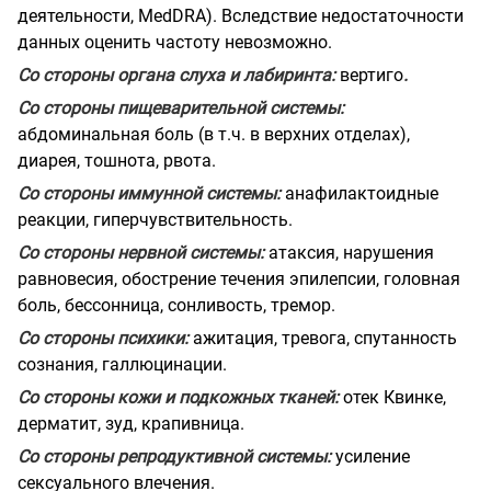
деятельности, MedDRA). Вследствие недостаточности
данных оценить частоту невозможно.
Со стороны органа слуха и лабиринта:
вертиго
.
Со стороны пищеварительной системы:
абдоминальная боль (в т.ч. в верхних отделах),
диарея, тошнота, рвота.
Со стороны иммунной системы:
анафилактоидные
реакции, гиперчувствительность.
Со стороны нервной системы:
атаксия, нарушения
равновесия, обострение течения эпилепсии, головная
боль, бессонница, сонливость, тремор.
Со стороны психики:
ажитация, тревога, спутанность
сознания, галлюцинации.
Со стороны кожи и подкожных тканей:
отек Квинке,
дерматит, зуд, крапивница.
Со стороны репродуктивной системы:
усиление
сексуального влечения.