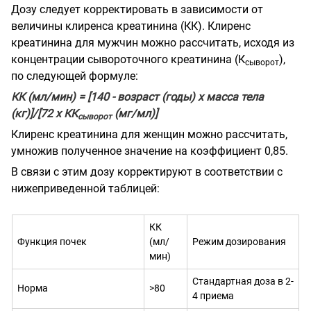
Дозу следует корректировать в зависимости от
величины клиренса креатинина (КК). Клиренс
креатинина для мужчин можно рассчитать, исходя из
концентрации сывороточного креатинина (К
),
сыворот
по следующей формуле:
КК (мл/мин) = [140 - возраст (годы) х масса тела
(кг)]/[72 х КК
(мг/мл)]
сыворот
Клиренс креатинина для женщин можно рассчитать,
умножив полученное значение на коэффициент 0,85.
В связи с этим дозу корректируют в соответствии с
нижеприведенной таблицей:
КК
Функция почек
(мл/
Режим дозирования
мин)
Стандартная доза в 2-
Норма
>80
4 приема