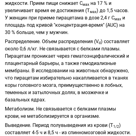
жидкости. Прием пищи снижает С
на 17 % и
мах
увеличивает время ее достижения (Т
) до 1,5 часов.
мах
У женщин при приеме пирацетама в дозе 2,4 г С
и
мах
площадь под кривой "концентрация-время" (AUC) на
30 % больше, чем у мужчин.
Распределение. Объем распределения (V
) составляет
d
около 0,6 л/кг. Не связывается с белками плазмы.
Пирацетам проникает через гематоэнцефалический и
плацентарный барьеры, а также гемодиализные
мембраны. В исследовании на животных обнаружено,
что пирацетам избирательно накапливается в тканях
коры головного мозга, преимущественно в лобных,
теменных и затылочных долях, в мозжечке и
базальных ядрах.
Метаболизм. Не связывается с белками плазмы
крови, не метаболизируется в организме.
Выведение. Период полувыведения из крови (Т
)
1/2
составляет 4-5 ч и 8,5 ч - из спинномозговой жидкости.