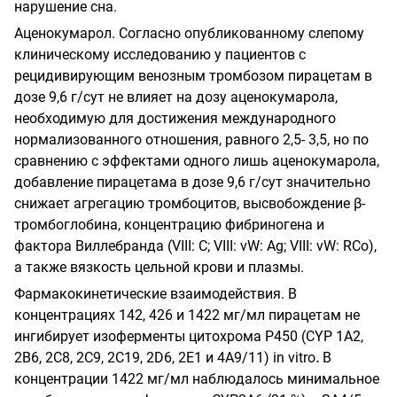
нарушение сна.
Аценокумарол. Согласно опубликованному слепому
клиническому исследованию у пациентов с
рецидивирующим венозным тромбозом пирацетам в
дозе 9,6 г/сут не влияет на дозу аценокумарола,
необходимую для достижения международного
нормализованного отношения, равного 2,5- 3,5, но по
сравнению с эффектами одного лишь аценокумарола,
добавление пирацетама в дозе 9,6 г/сут значительно
снижает агрегацию тромбоцитов, высвобождение β-
тромбоглобина, концентрацию фибриногена и
фактора Виллебранда (VIII: С; VIII: vW: Ag; VIII: vW: RCo),
а также вязкость цельной крови и плазмы.
Фармакокинетические взаимодействия. В
концентрациях 142, 426 и 1422 мг/мл пирацетам не
ингибирует изоферменты цитохрома Р450 (CYP 1А2,
2В6, 2С8, 2С9, 2С19, 2D6, 2Е1 и 4А9/11) in vitro
.
В
концентрации 1422 мг/мл наблюдалось минимальное