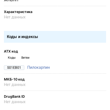
Характеристика
Нет данных
Коды и индексы
АТХ код
Коды
Ветви
Пилокарпин
S01EB01
МКБ-10 код
Нет данных
DrugBank ID
Нет данных