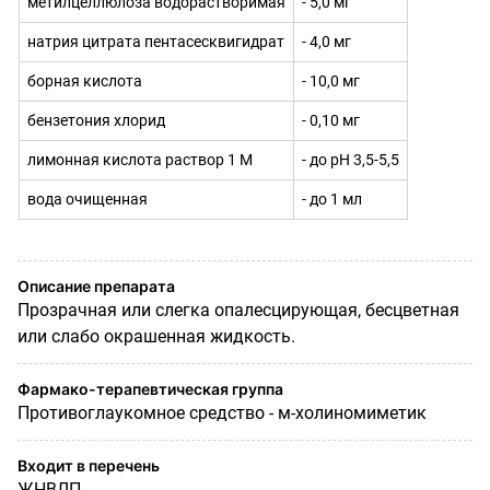
метилцеллюлоза водорастворимая
- 5,0 мг
натрия цитрата пентасесквигидрат
- 4,0 мг
борная кислота
- 10,0 мг
бензетония хлорид
- 0,10 мг
лимонная кислота раствор 1 М
- до pH 3,5-5,5
вода очищенная
- до 1 мл
Описание препарата
Прозрачная или слегка опалесцирующая, бесцветная
или слабо окрашенная жидкость.
Фармако-терапевтическая группа
Противоглаукомное средство - м-холиномиметик
Входит в перечень
ЖНВЛП