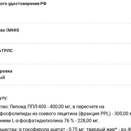
ого удостоверения РФ
во (МНН)
а ГРЛС
ировка
ый
улу:
тво:
Липоид ППЛ-400 - 400,00 мг, в пересчете на
фосфолипиды из соевого лецитина (фракция
PPL
)
- 300,00 
анием
L
-α-фосфатидилхолина 76 % - 228,00 мг.
щества:
α-токоферола ацетат - 0,75 мг, твердый жир* - до 4