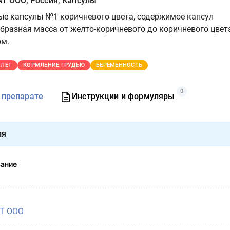
ООО, Россия, Капсулы
е капсулы №1 коричневого цвета, содержимое капсул
бразная масса от желто-коричневого до коричневого цвет
ом.
 ЛЕТ
КОРМЛЕНИЕ ГРУДЬЮ
БЕРЕМЕННОСТЬ
0
 препарате
Инструкции и формуляры
ия
вание
Т ООО