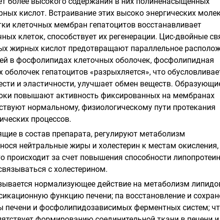
чет более высокого содержания в них полиненасыщенных
рных кислот. Встраивание этих высоко энергических молек
ки клеточных мембран гепатоцитов восстанавливает
ных клеток, способствует их регенерации. Цис-двойные св
ых жирных кислот предотвращают параллельное располо
ей в фосфолипидах клеточных оболочек, фосфолипидная
х оболочек гепатоцитов «разрыхляется», что обусловливае
ести и эластичности, улучшает обмен веществ. Образующи
оки повышают активность фиксированных на мембранах
ствуют нормальному, физиологическому пути протекания
ческих процессов.
щие в состав препарата, регулируют метаболизм
енося нейтральные жиры и холестерин к местам окисления,
о происходит за счет повышения способности липопротеи
связываться с холестерином.
зывается нормализующее действие на метаболизм липидо
ксикационную функцию печени; па восстановление и сохран
ы печени и фосфолипидозависимых ферментных систем; чт
пятствует формированию соединительной ткани в печени и