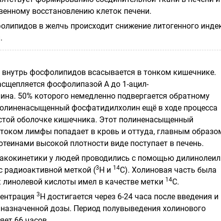
твенному восстановлению клеток печени.
олипидов в желчь происходит снижение литогенного инде
.
 внутрь фосфолипидов всасывается в тонком кишечнике.
асщепляется фосфолипазой А до 1-ацил-
на. 50% которого немедленно подвергается обратному
полиненасыщенный фосфатидилхолин ещё в ходе процесса
стой оболочке кишечника. Этот полиненасыщенный
током лимфы попадает в кровь и оттуда, главным образом
отеинами высокой плотности виде поступает в печень.
акокинетики у людей проводились с помощью дилинолеил
3
14
 радиоактивной меткой (
Н и
С). Холиновая часть была
14
ок линолевой кислоты имел в качестве метки
С.
3
центрация
Н достигается через 6-24 часа после введения и
т назначенной дозы. Период полувыведения холинового
яет 66 часов.