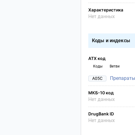
Характеристика
Нет данных
Коды и индексы
АТХ код
Коды
Ветви
Препараты
A05C
МКБ-10 код
Нет данных
DrugBank ID
Нет данных