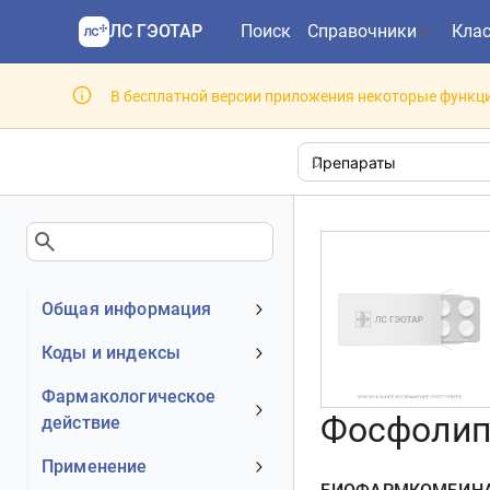
ЛС ГЭОТАР
Поиск
Справочники
Кла
В бесплатной версии приложения некоторые функци
Общая информация
Устаревшее наименование
Коды и индексы
Владелец
АТХ код
Фармакологическое
Номер регистрационного
Фосфолипи
действие
МКБ-10 код
удостоверения РФ
DrugBank ID
Механизм действия
Применение
Действующее вещество