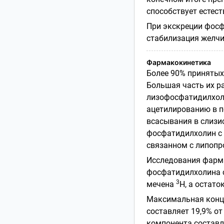
способствует естес
При экскреции фосф
стабилизация желчи
Фармакокинетика
Более 90% принятых
Большая часть их р
лизофосфатидилхоли
ацетилированию в 
всасывания в слизи
фосфатидилхолин с 
связанном с липопр
Исследования фарм
фосфатидилхолина с
3
мечена
Н, а остат
Максимальная кон
составляет 19,9% о
компонента составл