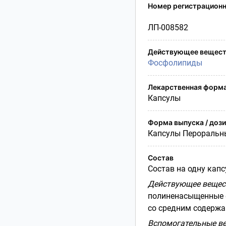
Условия транспортирования
Номер регистрационн
Утилизация
ЛП-008582
Срок годности
Условия отпуска
Действующее вещест
Фосфолипиды
Лекарственная форм
Капсулы
Форма выпуска / доз
Капсулы Пероральн
Состав
Состав на одну капс
Действующее вещес
полиненасыщенные 
со средним содерж
Вспомогательные ве