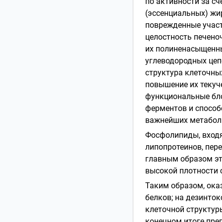
по активности за с
(эссенциальных) жи
поврежденные участ
целостность печеноч
их полиненасыщенн
углеводородных цеп
структура клеточны
повышение их текуч
функциональные бл
ферментов и способ
важнейших метаболи
Фосфолипиды, входя
липопротеинов, пер
главным образом эт
высокой плотности 
Таким образом, ока
белков; на дезинто
клеточной структур
конечном итоге пре