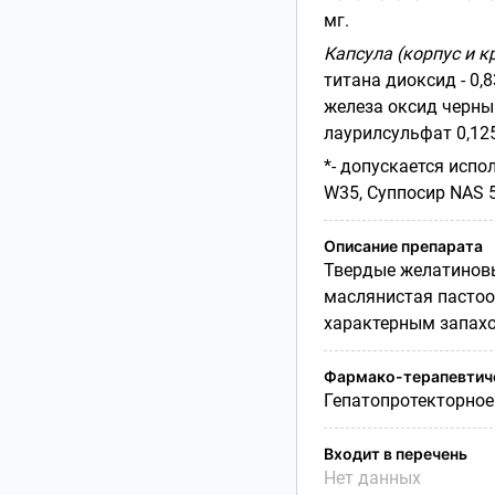
мг.
Капсула (корпус и к
титана диоксид - 0,8
железа оксид черный
лаурилсульфат 0,125
*- допускается исп
W
35,
Суппосир
NAS
Описание препарата
Твердые желатиновы
маслянистая пастоо
характерным запах
Фармако-терапевтиче
Гепатопротекторное
Входит в перечень
Нет данных