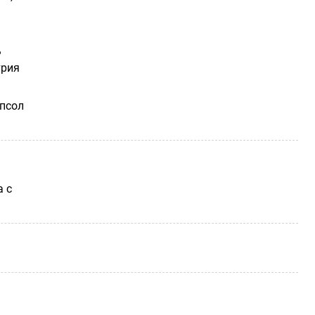
ь
трия
епсол
а с