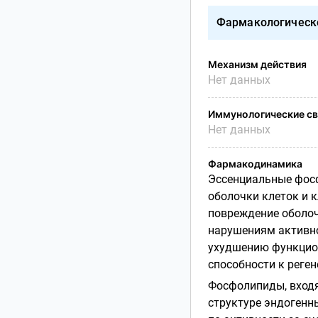
Фармакологическ
Механизм действия
Нет данных
Иммунологические св
Нет данных
Фармакодинамика
Эссенциальные фос
оболочки клеток и к
повреждение оболоче
нарушениям активно
ухудшению функцио
способности к реген
Фосфолипиды, входя
структуре эндоген