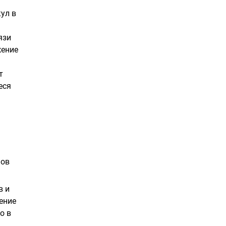
ул в
язи
жение
т
еся
нов
в и
ение
о в