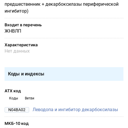
предшественник + декарбоксилазы периферической
ингибитор)
Входит в перечень
ЖНВЛП
Характеристика
Нет данных
Коды и индексы
АТХ код
Коды
Ветви
Леводопа и ингибитор декарбоксилазы
N04BA02
МКБ-10 код