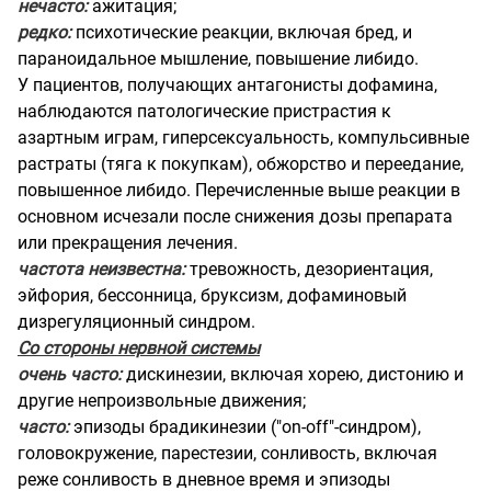
нечасто:
ажитация;
редко:
психотические реакции, включая бред, и
параноидальное мышление, повышение либидо.
У пациентов, получающих антагонисты дофамина,
наблюдаются патологические пристрастия к
азартным играм, гиперсексуальность, компульсивные
растраты (тяга к покупкам), обжорство и переедание,
повышенное либидо. Перечисленные выше реакции в
основном исчезали после снижения дозы препарата
или прекращения лечения.
частота неизвестна:
тревожность, дезориентация,
эйфория, бессонница, бруксизм, дофаминовый
дизрегуляционный синдром.
Со стороны нервной системы
очень часто:
дискинезии, включая хорею, дистонию и
другие непроизвольные движения;
часто:
эпизоды брадикинезии ("оn-оff"-синдром),
головокружение, парестезии, сонливость, включая
реже сонливость в дневное время и эпизоды