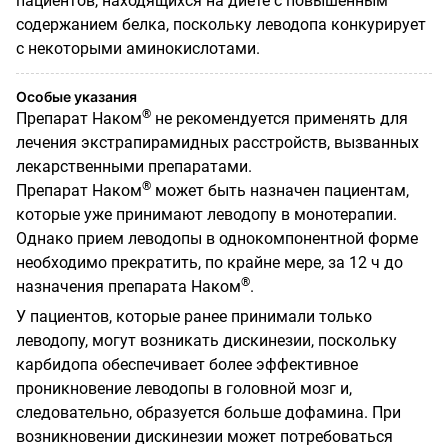
пациентов, находящихся на диете с повышенным
содержанием белка, поскольку леводопа конкурирует
с некоторыми аминокислотами.
Особые указания
®
Препарат Наком
не рекомендуется применять для
лечения экстрапирамидных расстройств, вызванных
лекарственными препаратами.
®
Препарат Наком
может быть назначен пациентам,
которые уже принимают леводопу в монотерапии.
Однако прием леводопы в однокомпонентной форме
необходимо прекратить, по крайне мере, за 12 ч до
®
назначения препарата Наком
.
У пациентов, которые ранее принимали только
леводопу, могут возникать дискинезии, поскольку
карбидопа обеспечивает более эффективное
проникновение леводопы в головной мозг и,
следовательно, образуется больше дофамина. При
возникновении дискинезии может потребоваться