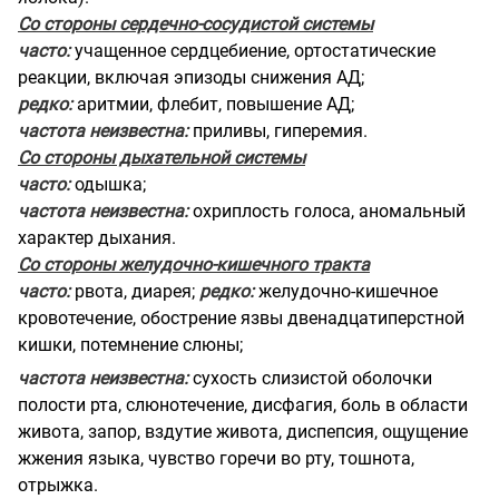
Со стороны сердечно-сосудистой системы
часто:
учащенное сердцебиение, ортостатические
реакции, включая эпизоды снижения АД;
редко:
аритмии, флебит, повышение АД;
частота неизвестна:
приливы, гиперемия.
Со стороны дыхательной системы
часто:
одышка;
частота неизвестна:
охриплость голоса, аномальный
характер дыхания.
Со стороны желудочно-кишечного тракта
часто:
рвота, диарея;
редко:
желудочно-кишечное
кровотечение, обострение язвы двенадцатиперстной
кишки, потемнение слюны;
частота неизвестна:
сухость слизистой оболочки
полости рта, слюнотечение, дисфагия, боль в области
живота, запор, вздутие живота, диспепсия, ощущение
жжения языка, чувство горечи во рту, тошнота,
отрыжка.