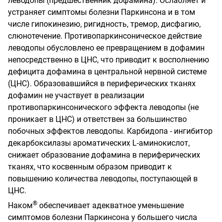
леводопы (предшественник дофамина). Ослабляет и
устраняет симптомы болезни Паркинсона и в том
числе гипокинезию, ригидность, тремор, дисфагию,
слюнотечение. Противопаркинсоническое действие
леводопы обусловлено ее превращением в дофамин
непосредственно в ЦНС, что приводит к восполнению
дефицита дофамина в центральной нервной системе
(ЦНС). Образовавшийся в периферических тканях
дофамин не участвует в реализации
противопаркинсонического эффекта леводопы (не
проникает в ЦНС) и ответствен за большинство
побочных эффектов леводопы. Карбидопа - ингибитор
декарбоксилазы ароматических L-аминокислот,
снижает образование дофамина в периферических
тканях, что косвенным образом приводит к
повышению количества леводопы, поступающей в
ЦНС.
®
Наком
обеспечивает адекватное уменьшение
симптомов болезни Паркинсона у большего числа