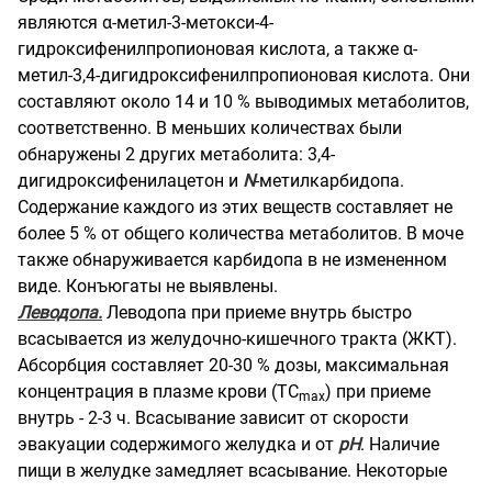
являются α-метил-3-метокси-4-
гидроксифенилпропионовая кислота, а также α-
метил-3,4-дигидроксифенилпропионовая кислота. Они
составляют около 14 и 10 % выводимых метаболитов,
соответственно. В меньших количествах были
обнаружены 2 других метаболита: 3,4-
дигидроксифенилацетон и
N
-метилкарбидопа.
Содержание каждого из этих веществ составляет не
более 5 % от общего количества метаболитов. В моче
также обнаруживается карбидопа в не измененном
виде. Конъюгаты не выявлены.
Леводопа.
Леводопа при приеме внутрь быстро
всасывается из желудочно-кишечного тракта (ЖКТ).
Абсорбция составляет 20-30 % дозы, максимальная
концентрация в плазме крови (ТС
) при приеме
mах
внутрь - 2-3 ч. Всасывание зависит от скорости
эвакуации содержимого желудка и от
рН
. Наличие
пищи в желудке замедляет всасывание. Некоторые