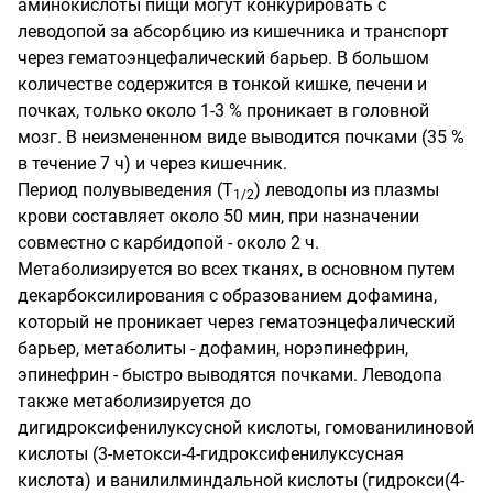
аминокислоты пищи могут конкурировать с
леводопой за абсорбцию из кишечника и транспорт
через гематоэнцефалический барьер. В большом
количестве содержится в тонкой кишке, печени и
почках, только около 1-3 % проникает в головной
мозг. В неизмененном виде выводится почками (35 %
в течение 7 ч) и через кишечник.
Период полувыведения (Т
) леводопы из плазмы
1/2
крови составляет около 50 мин, при назначении
совместно с карбидопой - около 2 ч.
Метаболизируется во всех тканях, в основном путем
декарбоксилирования с образованием дофамина,
который не проникает через гематоэнцефалический
барьер, метаболиты - дофамин, норэпинефрин,
эпинефрин - быстро выводятся почками. Леводопа
также метаболизируется до
дигидроксифенилуксусной кислоты, гомованилиновой
кислоты (3-метокси-4-гидроксифенилуксусная
кислота) и ванилилминдальной кислоты (гидрокси(4-