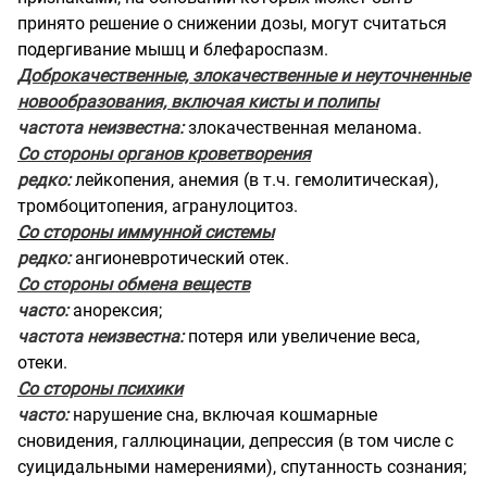
принято решение о снижении дозы, могут считаться
подергивание мышц и блефароспазм.
Доброкачественные, злокачественные и неуточненные
новообразования, включая кисты и полипы
частота неизвестна:
злокачественная меланома.
Со стороны органов кроветворения
редко:
лейкопения, анемия (в т.ч. гемолитическая),
тромбоцитопения, агранулоцитоз.
Со стороны иммунной системы
редко:
ангионевротический отек.
Со стороны обмена веществ
часто:
анорексия;
частота неизвестна:
потеря или увеличение веса,
отеки.
Со стороны психики
часто:
нарушение сна, включая кошмарные
сновидения, галлюцинации, депрессия (в том числе с
суицидальными намерениями), спутанность сознания;