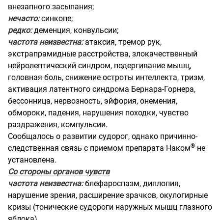
внезапного засыпания;
нечасто:
синкопе;
редко:
деменция, конвульсии;
частота неизвестна:
атаксия, тремор рук,
экстрапрамидные расстройства, злокачественный
нейролептический синдром, подергивание мышц,
головная боль, снижение остроты интеллекта, тризм,
активация латентного синдрома Бернара-Горнера,
бессонница, нервозность, эйфория, онемения,
обмороки, падения, нарушения походки, чувство
раздражения, компульсии.
Сообщалось о развитии судорог, однако причинно-
®
следственная связь с приемом препарата Наком
не
установлена.
Со стороны органов чувств
частота неизвестна:
блефароспазм, диплопия,
нарушение зрения, расширение зрачков, окулогирные
кризы (тонические судороги наружных мышц глазного
яблока).