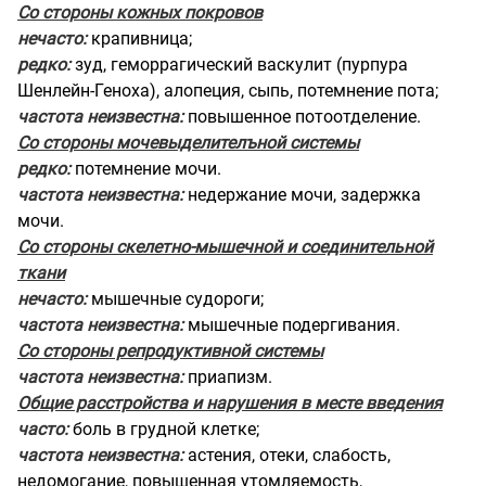
Со стороны кожных покровов
нечасто:
крапивница;
редко:
зуд, геморрагический васкулит (пурпура
Шенлейн-Геноха), алопеция, сыпь, потемнение пота;
частота неизвестна:
повышенное потоотделение.
Со стороны мочевыделителъной системы
редко:
потемнение мочи.
частота неизвестна:
недержание мочи, задержка
мочи.
Со стороны скелетно-мышечной и соединительной
ткани
нечасто:
мышечные судороги;
частота неизвестна:
мышечные подергивания.
Со стороны репродуктивной системы
частота неизвестна:
приапизм.
Общие расстройства и нарушения в месте введения
часто:
боль в грудной клетке;
частота неизвестна:
астения, отеки, слабость,
недомогание, повышенная утомляемость,