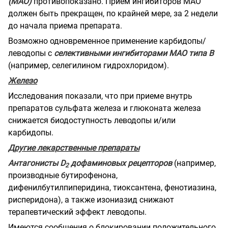
(МАО)
противопоказано. Прием ингибиторов МАО
должен быть прекращен, по крайней мере, за 2 недели
до начала приема препарата.
Возможно одновременное применение карбидопы/
леводопы с
селективными ингибиторами МАО
типа В
(например, селегилином гидрохлоридом).
Железо
Исследования показали, что при приеме внутрь
препаратов сульфата железа и глюконата железа
снижается биодоступность леводопы и/или
карбидопы.
Другие лекарственные препараты
Антагонисты D
дофаминовых рецепторов
(например,
2
производные бутирофенона,
дифенилбутилпиперидина, тиоксантена, фенотиазина,
рисперидона), а также изониазид снижают
терапевтический эффект леводопы.
Имеются сообщения о блокировании положительного