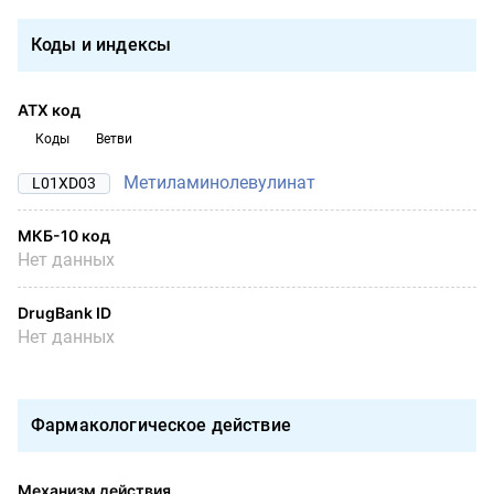
Коды и индексы
АТХ код
Коды
Ветви
Метиламинолевулинат
L01XD03
МКБ-10 код
Нет данных
DrugBank ID
Нет данных
Фармакологическое действие
Механизм действия