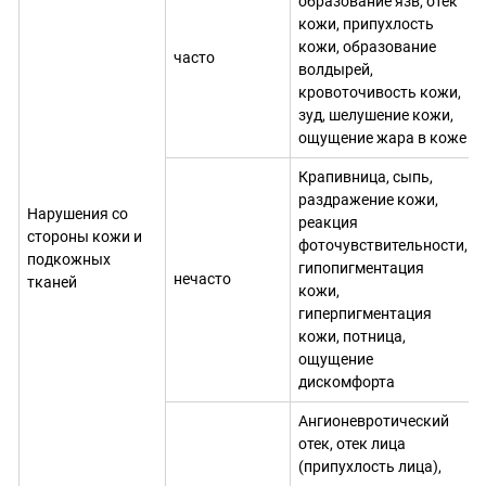
образование язв, отек
кожи, припухлость
кожи, образование
часто
волдырей,
кровоточивость кожи,
зуд, шелушение кожи,
ощущение жара в коже
Крапивница, сыпь,
раздражение кожи,
Нарушения со
реакция
стороны кожи и
фоточувствительности,
подкожных
гипопигментация
нечасто
тканей
кожи,
гиперпигментация
кожи, потница,
ощущение
дискомфорта
Ангионевротический
отек, отек лица
(припухлость лица),