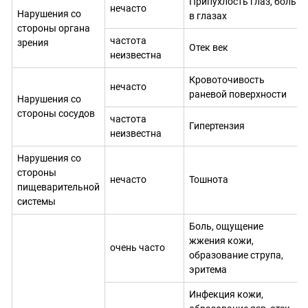
Припухлость глаз, боль
нечасто
Нарушения со
в глазах
стороны органа
частота
зрения
Отек век
неизвестна
Кровоточивость
нечасто
раневой поверхности
Нарушения со
стороны сосудов
частота
Гипертензия
неизвестна
Нарушения со
стороны
нечасто
Тошнота
пищеварительной
системы
Боль, ощущение
жжения кожи,
очень часто
образование струпа,
эритема
Инфекция кожи,