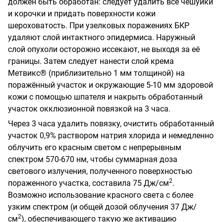
должен быть обработан: следует удалить все чешуйки
и корочки и придать поверхности кожи
шероховатость. При узелковых поражениях БКР
удаляют слой интактного эпидермиса. Наружный
слой опухоли осторожно иссекают, не выходя за её
границы. Затем следует нанести слой крема
Метвикс® (приблизительно 1 мм толщиной) на
поражённый участок и окружающие 5-10 мм здоровой
кожи с помощью шпателя и накрыть обработанный
участок окклюзионной повязкой на 3 часа.
Через 3 часа удалить повязку, очистить обработанный
участок 0,9% раствором натрия хлорида и немедленно
облучить его красным светом с непрерывным
спектром 570-670 нм, чтобы суммарная доза
светового излучения, полученного поверхностью
2
пораженного участка, составила 75 Дж/см
.
Возможно использование красного света с более
узким спектром (и общей дозой облучения 37 Дж/
2
см
), обеспечивающего такую же активацию