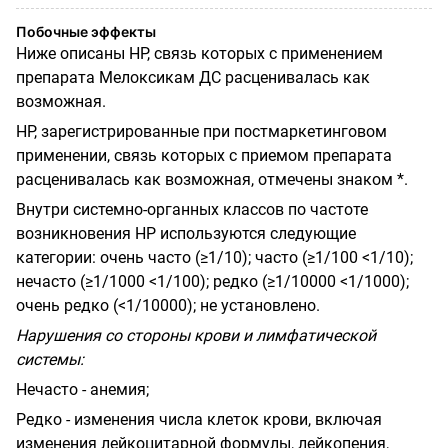
Побочные эффекты
Ниже описаны
HP
,
связь которых с применением
препарата Мелоксикам ДС расценивалась как
возможная.
HP
,
зарегистрированные при постмаркетинговом
применении, связь которых с приемом препарата
расценивалась как возможная, отмечены знаком *.
Внутри системно-органных классов по частоте
возникновения
HP
используются следующие
категории: очень часто (
≥
1/10); часто (
≥
1/100 <1/10);
нечасто (
≥
1/1000 <1/100); редко (
≥
1/10000 <1/1000);
очень редко (<1/10000); не установлено.
Нарушения со стороны крови и лимфатической
системы:
Нечасто - анемия;
Редко - изменения числа клеток крови, включая
изменения лейкоцитарной формулы, лейкопения,