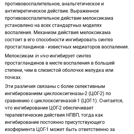
противовоспалительное, анальгетическое и
антипиретическое действие. Выраженное
противовоспалительное действие мелоксикама
установлено на всех стандартных моделях
воспаления. Механизм действия мелоксикама
состоит в его способности ингибировать синтез
простагландинов - известных медиаторов воспаления.
Мелоксикам
in
vivo
ингибирует синтез
простагландинов в месте воспаления в большей
степени, чем в слизистой оболочке желудка или
почках.
Эти различия связаны с более селективным
ингибированием циклооксигеназы-2 (ЦОГ-2) по
сравнению с циклооксигеназой-1 (ЦОГ-1). Считается,
что ингибирование ЦОГ-2 обеспечивает
терапевтические действия НПВП, тогда как
ингибирование постоянно присутствующего
изофермента ЦОГ-1 может быть ответственно за