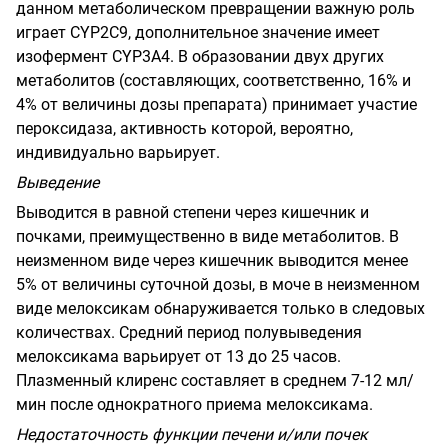
данном метаболическом превращении важную роль
играет
CYP
2
C
9,
дополнительное значение имеет
изофермент
CYP
3
A
4.
В образовании двух других
метаболитов (составляющих, соответственно, 16% и
4% от величины дозы препарата) принимает участие
пероксидаза, активность которой, вероятно,
индивидуально варьирует.
Выведение
Выводится в равной степени через кишечник и
почками, преимущественно в виде метаболитов. В
неизменном виде через кишечник выводится менее
5% от величины суточной дозы, в моче в неизменном
виде мелоксикам обнаруживается только в следовых
количествах. Средний период полувыведения
мелоксикама варьирует от 13 до 25 часов.
Плазменный клиренс составляет в среднем 7-12 мл/
мин после однократного приема мелоксикама.
Недостаточность функции печени и/или почек