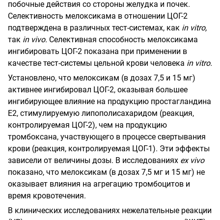
побочные действия со стороны желудка и почек.
Селективность мелоксикама в отношении ЦОГ-2
подтверждена в различных тест-системах, как
in
vitro
,
так
in
vivo
.
Селективная способность мелоксикама
ингибировать ЦОГ-2 показана при применении в
качестве тест-системы цельной крови человека
in
vitro
.
Установлено, что мелоксикам (в дозах 7,5 и 15 мг)
активнее ингибировал ЦОГ-2, оказывая большее
ингибирующее влияние на продукцию простагландина
Е2, стимулируемую липополисахаридом (реакция,
контролируемая ЦОГ-2), чем на продукцию
тромбоксана, участвующего в процессе свертывания
крови (реакция, контролируемая ЦОГ-1). Эти эффекты
зависели от величины дозы. В исследованиях
ex
vivo
показано, что мелоксикам (в дозах 7,5 мг и 15 мг) не
оказывает влияния на агрегацию тромбоцитов и
время кровотечения.
В клинических исследованиях нежелательные реакции