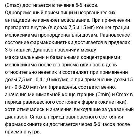
(С
m
ах) достигается в течение 5-6 часов.
Одновременный прием пищи и неорганических
антацидов не изменяет всасывание. При применении
препарата внутрь (в дозах 7,5 и 15 мг) концентрации
мелоксикама пропорциональны дозам. Равновесное
состояние фармакокинетики достигается в пределах
3-5-ти дней. Диапазон различий между
максимальными и базальными концентрациями
мелоксикама после его приема один раз в день
относительно
невелик и составляет
при применении
дозы
7,5
мг
-
0,4-1,0 мкг/мл, а
при применении
дозы 15
мг - 0,8-2,0 мкг/мл (приведены, соответственно,
значения минимальной концентрации
(
C
min
)
и С
m
ах в
период равновесного состояния фармакокинетики),
хотя отмечались и значения, выходящие за указанный
диапазон. С
m
ах в период равновесного состояния
фармакокинетики достигается через 5-6 часов после
приема внутрь.