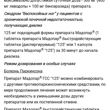
максимально допустимая суточная доза - 500 мг (400
мг леводопы + 100 мг бенсеразида) препарата.
Синдром "беспокойных ног" у пациентов с
хронической почечной недостаточностью,
получающих диализ
®
125 мг подходящей формы препарата Мадопар
(1
®
таблетка препарата Мадопар
быстродействующие
таблетки (диспергируемые) "125" или 1 капсула
®
препарата Мадопар
"125") за 30 минут до начала
диализа.
Режим дозирования в особых случаях
Болезнь Паркинсона
®
Препарат Мадопар
ГСС "125" можно комбинировать
с другими противопаркинсоническими средствами, по
мере продолжения лечения может возникнуть
необходимость в уменьшении дозы других
препаратов или их постепенной отмене.
®
Препарат Мадопар
быстродействующие таблетки