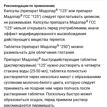
Рекомендации по применению
®
Капсулы (препарат Мадопар
"125" или препарат
®
Мадопар
ГСС "125") следует проглатывать целиком,
®
не разжевывая. Капсулы препарата Мадопар
ГСС
"125" нельзя открывать перед употреблением, иначе
эффект модифицированного высвобождения
действующего вещества теряется.
®
Таблетки (препарат Мадопар
"250") можно
размельчать для облегчения глотания.
®
Препарат Мадопар
быстродействующие таблетки
(диспергируемые) "125" нужно растворить в четверти
стакана воды (25-50 мл); таблетка полностью
растворяется через несколько минут с образованием
суспензии молочно-белого цвета, которую следует
принимать не позднее чем через полчаса после
растворения таблетки. Поскольку быстро может
образоваться осадок, перед приемом раствор
рекомендуется перемешать.