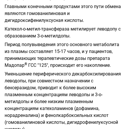
Главными конечными продуктами этого пути обмена
являются гомованилиновая и
дигидроксифенилуксусная кислоты.
Катехол-о-метил-трансфераза метилирует леводопу с
образованием 3-о-метилдопы.
Период полувыведения этого основного метаболита
из плазмы составляет 15-17 часов, и у пациентов,
принимающих терапевтические дозы препарата
®
Мадопар
ГСС "125", происходит его накопление.
Уменьшение периферического декарбоксилирования
леводопы, при совместном назначении с
бенсеразидом, приводит к более высоким
плазменным концентрациям леводопы и 3-о-
метилдопы и более низким плазменным
концентрациям катехоламинов (дофамина,
норадреналина) и фенолкарбоксильных кислот
(гомованилиновой кислоты, дигидрофенилуксусной