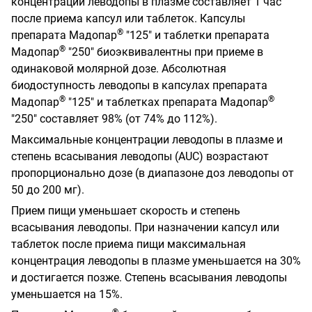
концентрации леводопы в плазме составляет 1 час
после приема капсул или таблеток. Капсулы
®
препарата Мадопар
"125" и таблетки препарата
®
Мадопар
"250" биоэквивалентны при приеме в
одинаковой молярной дозе. Абсолютная
биодоступность леводопы в капсулах препарата
®
®
Мадопар
"125" и таблетках препарата Мадопар
"250" составляет 98% (от 74% до 112%).
Максимальные концентрации леводопы в плазме и
степень всасывания леводопы (AUC) возрастают
пропорционально дозе (в диапазоне доз леводопы от
50 до 200 мг).
Прием пищи уменьшает скорость и степень
всасывания леводопы. При назначении капсул или
таблеток после приема пищи максимальная
концентрация леводопы в плазме уменьшается на 30%
и достигается позже. Степень всасывания леводопы
уменьшается на 15%.
®