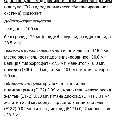
Одна капсула с модифицированным высвобождением
(капсула ГСС - гидродинамически сбалансированная
система) содержит:
действующие вещества:
леводопа - 100 мг,
бенсеразид - 25 мг (в виде бенсеразида гидрохлорида
28.5 мг);
вспомогательные вещества
: гипромеллоза - 115.0 мг,
масло растительное гидрогенизированное - 30.0 мг,
кальция гидрофосфат - 27.5 мг, маннитол - 18.0 мг,
повидон (К30) - 6.0 мг, тальк - 10.0 мг, магния стеарат -
5.0 мг;
оболочка капсулы:
крышечка - краситель
индигокармин (Е132) 0.09 мг, краситель железа оксид
желтый (Е172) 0.53 мг, титана диоксид (Е171) 0.31 мг,
желатин 25.3 мг; корпус - краситель индигокармин
(Е132) 0.02 мг, титана диоксид (Е171) 0,92 мг, желатин
- 38.3 мг;