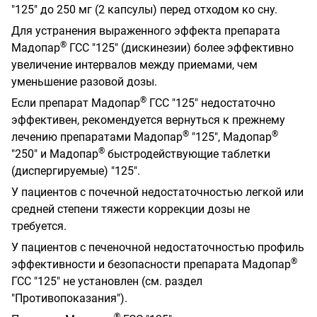
"125" до 250 мг (2 капсулы) перед отходом ко сну.
Для устранения выраженного эффекта препарата
®
Мадопар
ГСС "125" (дискинезии) более эффективно
увеличение интервалов между приемами, чем
уменьшение разовой дозы.
®
Если препарат Мадопар
ГСС "125" недостаточно
эффективен, рекомендуется вернуться к прежнему
®
®
лечению препаратами Мадопар
"125", Мадопар
®
"250" и Мадопар
быстродействующие таблетки
(диспергируемые) "125".
У пациентов с почечной недостаточностью легкой или
средней степени тяжести коррекции дозы не
требуется.
У пациентов с печеночной недостаточностью профиль
®
эффективности и безопасности препарата Мадопар
ГСС "125" не установлен (см. раздел
"Противопоказания").
®