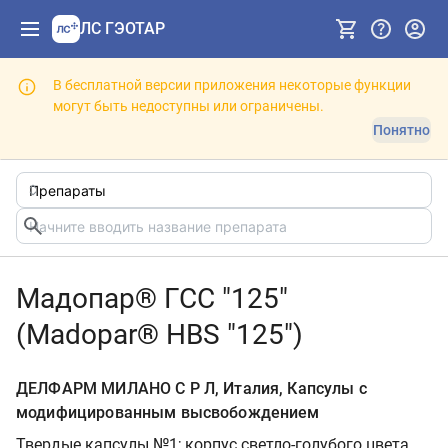
ЛС ГЭОТАР
В бесплатной версии приложения некоторые функции
могут быть недоступны или ограничены.
Понятно
Мадопар® ГСС "125"
(Madopar® HBS "125")
ДЕЛФАРМ МИЛАНО С Р Л, Италия, Капсулы с
модифицированным высвобождением
Твердые капсулы №1; корпус светло-голубого цвета,