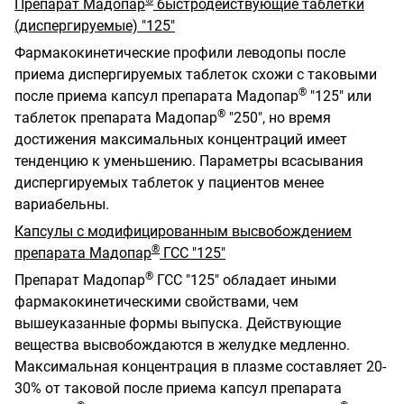
Препарат Мадопар
быстродействующие таблетки
(диспергируемые) "125"
Фармакокинетические профили леводопы после
приема диспергируемых таблеток схожи с таковыми
®
после приема капсул препарата Мадопар
"125" или
®
таблеток препарата Мадопар
"250", но время
достижения максимальных концентраций имеет
тенденцию к уменьшению. Параметры всасывания
диспергируемых таблеток у пациентов менее
вариабельны.
Капсулы с модифицированным высвобождением
®
препарата Мадопар
ГСС "125"
®
Препарат Мадопар
ГСС "125" обладает иными
фармакокинетическими свойствами, чем
вышеуказанные формы выпуска. Действующие
вещества высвобождаются в желудке медленно.
Максимальная концентрация в плазме составляет 20-
30% от таковой после приема капсул препарата