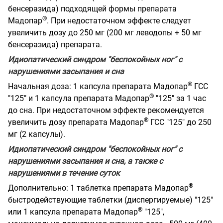
бенсеразида) подходящей формы препарата
®
Мадопар
. При недостаточном эффекте следует
увеличить дозу до 250 мг (200 мг леводопы + 50 мг
бенсеразида) препарата.
Идиопатический синдром "беспокойных ног" с
нарушениями засыпания и сна
®
Начальная доза: 1 капсула препарата Мадопар
ГСС
®
"125" и 1 капсула препарата Мадопар
"125" за 1 час
до сна. При недостаточном эффекте рекомендуется
®
увеличить дозу препарата Мадопар
ГСС "125" до 250
мг (2 капсулы).
Идиопатический синдром "беспокойных ног" с
нарушениями засыпания и сна, а также с
нарушениями в течение суток
®
Дополнительно: 1 таблетка препарата Мадопар
быстродействующие таблетки (диспергируемые) "125"
®
или 1 капсула препарата Мадопар
"125",