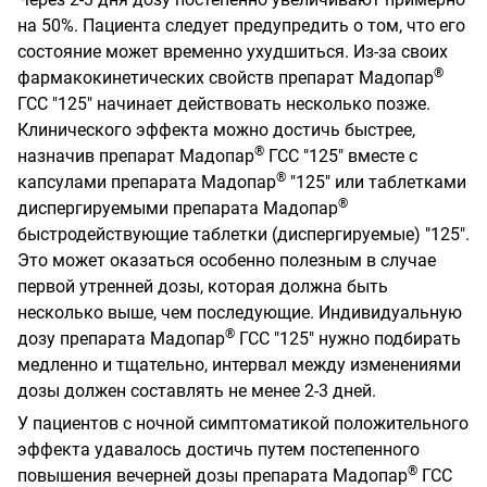
на 50%. Пациента следует предупредить о том, что его
состояние может временно ухудшиться. Из-за своих
®
фармакокинетических свойств препарат Мадопар
ГСС "125" начинает действовать несколько позже.
Клинического эффекта можно достичь быстрее,
®
назначив препарат Мадопар
ГСС "125" вместе с
®
капсулами препарата Мадопар
"125" или таблетками
®
диспергируемыми препарата Мадопар
быстродействующие таблетки (диспергируемые) "125".
Это может оказаться особенно полезным в случае
первой утренней дозы, которая должна быть
несколько выше, чем последующие. Индивидуальную
®
дозу препарата Мадопар
ГСС "125" нужно подбирать
медленно и тщательно, интервал между изменениями
дозы должен составлять не менее 2-3 дней.
У пациентов с ночной симптоматикой положительного
эффекта удавалось достичь путем постепенного
®
повышения вечерней дозы препарата Мадопар
ГСС