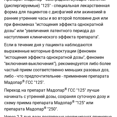
(диспергируемые) "125" - специальная лекарственная
форма для пациентов с дисфагией или акинезией в
ранние утренние часы и во второй половине дня или
при феноменах "истощения эффекта однократной
дозы" или "увеличения латентного периода до
наступления клинического эффекта препарата".
Если в течение дня у пациента наблюдаются
выраженные моторные флюктуации (феномен
"истощения эффекта однократной дозы", феномен
"включения-выключения"), рекомендуется либо более
частый прием соответственно меньших разовых доз,
либо - что предпочтительнее - применение препарата
®
Мадопар
ГСС "125".
®
Переход на препарат Мадопар
ГСС "125" лучше
начинать с утренней дозы, сохраняя суточную дозу и
®
схему приема препарата Мадопар
"125" или
®
препарата Мадопар
"250".
Через 2-3 дня дозу постепенно увеличивают примерно