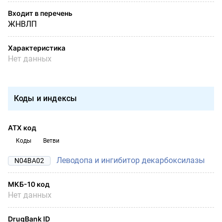
Входит в перечень
ЖНВЛП
Характеристика
Нет данных
Коды и индексы
АТХ код
Коды
Ветви
Леводопа и ингибитор декарбоксилазы
N04BA02
МКБ-10 код
Нет данных
DrugBank ID