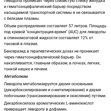
Леводопа проникает через слизистую стенку желудка
и гематоэнцефалический барьер посредством
насыщаемой транспортной системы и не связывается
с белками плазмы.
Объем распределения составляет 57 литров. Площадь
под кривой "концентрация-время" (AUC) для леводопы
в спинномозговой жидкости составляет 12% от
таковой в плазме.
Бенсеразид в терапевтических дозах не проникает
через гематоэнцефалический барьер. Он
накапливается, главным образом, в почках, легких,
тонкой кишке и печени.
Метаболизм
Леводопа метаболизируется двумя основными
(декарбоксилирование и о-метилирование) и двумя
побочными (трансаминирование и окисление) путями.
Декарбоксилаза ароматических L-аминокислот
превращает леводопу в дофамин.