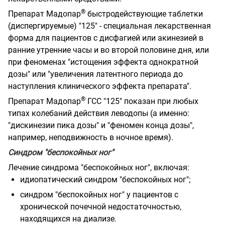
®
Препарат Мадопар
быстродействующие таблетки
(диспергируемые) "125" - специальная лекарственная
форма для пациентов с дисфагией или акинезией в
ранние утренние часы и во второй половине дня, или
при феноменах "истощения эффекта однократной
дозы" или "увеличения латентного периода до
наступления клинического эффекта препарата".
®
Препарат Мадопар
ГСС "125" показан при любых
типах колебаний действия леводопы (а именно:
"дискинезии пика дозы" и "феномен конца дозы",
например, неподвижность в ночное время).
Синдром "беспокойных ног"
Лечение синдрома "беспокойных ног", включая:
идиопатический синдром "беспокойных ног";
синдром "беспокойных ног" у пациентов с
хронической почечной недостаточностью,
находящихся на диализе.