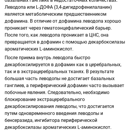
базальных ганглиях в недостаточных количествах.
Леводопа или L-ДОФА (3,4-дигидрофенилаланин)
является метаболическим предшественником
дофамина. В отличие от дофамина леводопа хорошо
проникает через гематоэнцефалический барьер.
После того, как леводопа проникает в ЦНС, она
превращается в дофамин с помощью декарбоксилазы
ароматических L-аминокислот.
После приема внутрь леводопа быстро
декарбоксилируется в дофамин как в церебральных,
так и в экстрацеребральных тканях. В результате
большая часть леводопы не достигает базальных
ганглиев, а периферический дофамин часто вызывает
побочные явления. Следовательно, необходимо
блокирование экстрацеребрального
декарбоксилирования леводопы, что достигается
путем одновременного введения леводопы и
бенсеразида, ингибитора периферической
декарбоксилазы ароматических L-аминокислот.