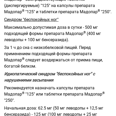
(диспергируемые) "125" на капсулы препарата
®
®
Мадопар
"125" и таблетки препарата Мадопар
"250".
Синдром "беспокойных ног"
Максимально допустимая доза в сутки - 500 мг
®
подходящей формы препарата Мадопар
(400 мг
леводопы + 100 мг бенсеразида).
За 1 ч до сна с низкобелковой пищей. Перед
применением подходящей формы препарата
®
Мадопар
следует воздержаться от приема пищи,
богатой белком.
Идиопатический синдром "беспокойных ног" с
нарушениями засыпания
Рекомендуется назначать капсулы препарата
®
®
Мадопар
"125" или таблетки препарата Мадопар
"250".
Начальная доза: 62.5 мг (50 мг леводопы + 12,5 мг
бенсеразида) - 125 мг (100 мг леводопы + 25 мг