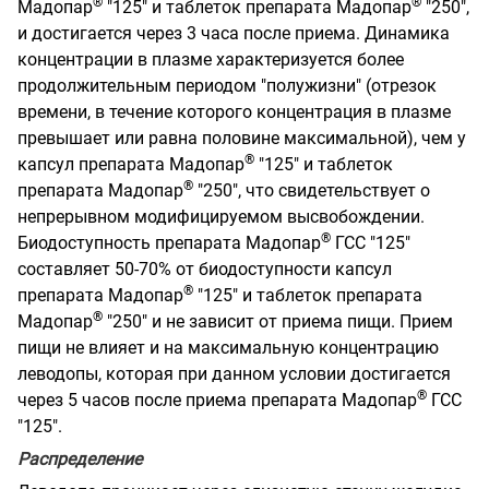
®
®
Мадопар
"125" и таблеток препарата Мадопар
"250",
и достигается через 3 часа после приема. Динамика
концентрации в плазме характеризуется более
продолжительным периодом "полужизни" (отрезок
времени, в течение которого концентрация в плазме
превышает или равна половине максимальной), чем у
®
капсул препарата Мадопар
"125" и таблеток
®
препарата Мадопар
"250", что свидетельствует о
непрерывном модифицируемом высвобождении.
®
Биодоступность препарата Мадопар
ГСС "125"
составляет 50-70% от биодоступности капсул
®
препарата Мадопар
"125" и таблеток препарата
®
Мадопар
"250" и не зависит от приема пищи. Прием
пищи не влияет и на максимальную концентрацию
леводопы, которая при данном условии достигается
®
через 5 часов после приема препарата Мадопар
ГСС
"125".
Распределение