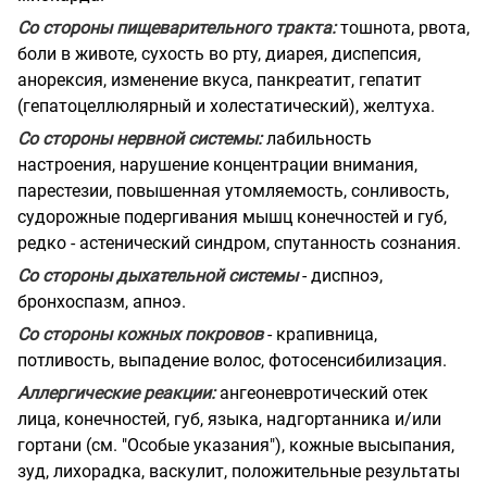
Со стороны пищеварительного тракта:
тошнота, рвота,
боли в животе, сухость во рту, диарея, диспепсия,
анорексия, изменение вкуса, панкреатит, гепатит
(гепатоцеллюлярный и холестатический), желтуха.
Со стороны нервной системы:
лабильность
настроения, нарушение концентрации внимания,
парестезии, повышенная утомляемость, сонливость,
судорожные подергивания мышц конечностей и губ,
редко - астенический синдром, спутанность сознания.
Со стороны дыхательной системы
- диспноэ,
бронхоспазм, апноэ.
Со стороны кожных покровов
- крапивница,
потливость, выпадение волос, фотосенсибилизация.
Аллергические реакции:
ангеоневротический отек
лица, конечностей, губ, языка, надгортанника и/или
гортани (см. "Особые указания"), кожные высыпания,
зуд, лихорадка, васкулит, положительные результаты