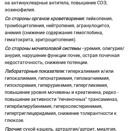
на антинуклеарные антитела, повышение СОЭ,
эозинофилия.
Со стороны органов кроветворения:
лейкопения,
тромбоцитопения, нейтропения, агранулоцитоз,
анемия (снижение содержания гемоглобина,
гематокрита, эритроцитопения).
Со стороны мочеполовой системы -
уремия, олигурия/
анурия, нарушение функции почек, острая почечная
недостаточность, снижение потенции.
Лабораторные показатели:
гиперкалиемия и/или
гипокалиемия, гипонатриемия, гипомагниемия,
гипохлоремия, гиперурикемия, гипергликемия,
повышение уровня мочевины и креатинина, редко -
повышение активности "печеночных" трансаминаз,
гипербилирубинемия, гиперхолестеринемия,
гипертриглицеридемия, снижение толерантности к
глюкозе.
Прочие:
сухой кашель, артралгия/артрит, миалгия,