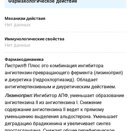
Фармакологическое действие
Механизм действия
Нет данных
Иммунологические свойства
Нет данных
Фармакодинамика
Листрил® Плюс это комбинация ингибитора
ангиотензин-превращающего фермента (лизиноприл)
и диуретика (гидрохлортиазид). Обладает
антигипертензивным и диуретическим действием.
Лизиноприл:
Ингибитор АПФ, уменьшает образование
ангиотензина II из ангиотензина I. Снижение
содержание ангиотензина II ведет к прямому
уменьшению выделения альдостерона. Уменьшает
деградацию брадикинина и увеличивает синтез
простагландина. Снижает общее периферическое