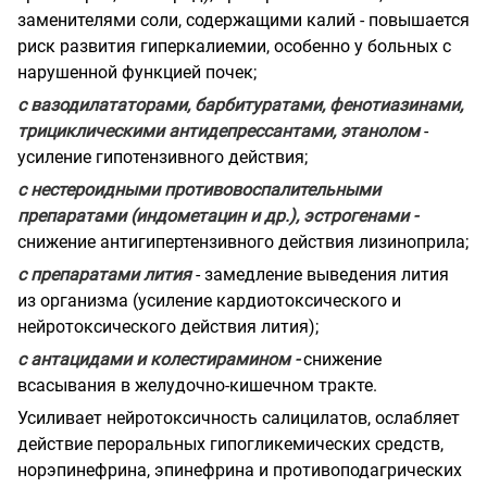
заменителями соли, содержащими калий - повышается
риск развития гиперкалиемии, особенно у больных с
нарушенной функцией почек;
с вазодилататорами, барбитуратами, фенотиазинами,
трициклическими антидепрессантами, этанолом
-
усиление гипотензивного действия;
с нестероидными противовоспалительными
препаратами (индометацин и др.), эстрогенами -
снижение антигипертензивного действия лизиноприла;
с препаратами лития
- замедление выведения лития
из организма (усиление кардиотоксического и
нейротоксического действия лития);
с антацидами и колестирамином -
снижение
всасывания в желудочно-кишечном тракте.
Усиливает нейротоксичность салицилатов, ослабляет
действие пероральных гипогликемических средств,
норэпинефрина, эпинефрина и противоподагрических