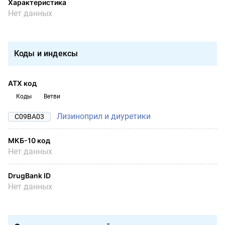
Характеристика
Нет данных
Коды и индексы
АТХ код
Коды
Ветви
Лизиноприл и диуретики
C09BA03
МКБ-10 код
Нет данных
DrugBank ID
Нет данных