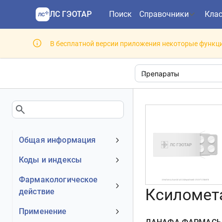
ЛС ГЭОТАР
Поиск
Справочники
Кла
В бесплатной версии приложения некоторые функци
Общая информация
Устаревшее наименование
Коды и индексы
Владелец
АТХ код
Фармакологическое
Номер регистрационного
Ксиломета
действие
МКБ-10 код
удостоверения РФ
DrugBank ID
Механизм действия
Применение
Действующее вещество