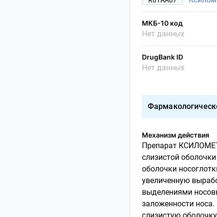
МКБ-10 код
Нет данных
DrugBank ID
Нет данных
Фармакологическ
Механизм действия
Препарат КСИЛОМЕТ
слизистой оболочки 
оболочки
носоглотк
увеличенную
вырабо
выделениями носовы
заложенности носа.
слизистую оболочку