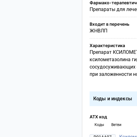
Фармако-терапевтиче
Препараты для лече
Входит в перечень
ЖНВЛП
Характеристика
Препарат КСИЛОМЕТ
ксилометазолина ги
сосудосуживающих с
при заложенности н
Коды и индексы
АТХ код
Коды
Ветви
Ксилом
R01AA07