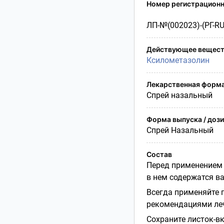
Условия транспортирования
Номер регистрационн
Утилизация
ЛП-№(002023)-(РГ-RU
Срок годности
Условия отпуска
Действующее вещест
Ксилометазолин
Лекарственная форм
Спрей назальный
Форма выпуска / доз
Спрей Назальный
Состав
Перед применением 
в нем содержатся в
Всегда применяйте 
рекомендациями леч
Сохраните листок-в