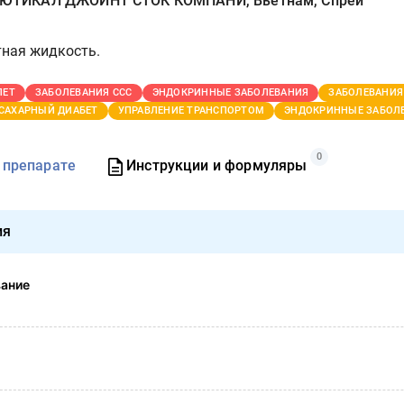
ТИКАЛ ДЖОЙНТ СТОК КОМПАНИ, Вьетнам, Спрей
тная жидкость.
ЛЕТ
ЗАБОЛЕВАНИЯ ССС
ЭНДОКРИННЫЕ ЗАБОЛЕВАНИЯ
ЗАБОЛЕВАНИЯ
САХАРНЫЙ ДИАБЕТ
УПРАВЛЕНИЕ ТРАНСПОРТОМ
ЭНДОКРИННЫЕ ЗАБОЛ
0
 препарате
Инструкции и формуляры
ия
вание