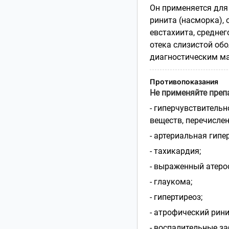
Он применяется для
ринита (насморка), 
евстахиита, средне
отека слизистой обо
диагностическим ма
Противопоказания
Не применяйте преп
- гиперчувствитель
веществ, перечислен
- артериальная гипе
- тахикардия;
- выраженный атеро
- глаукома;
- гипертиреоз;
- атрофический рини
- воспалительные з