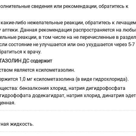
олнительные сведения или рекомендации, обратитесь к
и какие-либо нежелательные реакции, обратитесь к лечаще
у аптеки. Данная рекомендация распространяется на любы
льные реакции, в том числе на не перечисленные в раздел
ли состояние не улучшается или оно ухудшается через 5-7
братиться к врачу.
ТАЗОЛИН ДС содержит
твом является ксилометазолин.
ержится 1,0 мг ксилометазолина (в виде гидрохлорида).
щества: бензалкония хлорид, натрия дигидрофосфата
 гидрофофата додекагидрат, натрия хлорид, динатрия эде
щенная.
тная жидкость.