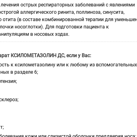
 лечения острых респираторных заболеваний с явлениями
острогой аллергического ринита, поллиноза, синусита,
го отита (в составе комбинированной терапии для уменьше
лочки носоглотки). Для подготовки пациента к
нипуляциям в носовых ходах.
арат КСИЛОМЕТАЗОЛИН ДС, если у Вас:
ность к ксилометазолину или к любому из вспомогательных
ных в разделе 6;
ртензия;
склероз;
т;
аболевания кожи или слизистой оболочки преддверия носа;