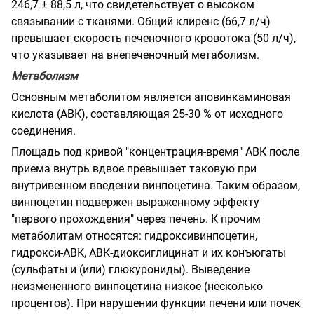
246,7 ± 88,5 л, что свидетельствует о высоком
связывании с тканями. Общий клиренс (66,7 л/ч)
превышает скорость печеночного кровотока (50 л/ч),
что указывает на внепеченочный метаболизм.
Метаболизм
Основным метаболитом является аповинкаминовая
кислота (АВК), составляющая 25-30 % от исходного
соединения.
Площадь под кривой "концентрация-время" АВК после
приема внутрь вдвое превышает таковую при
внутривенном введении винпоцетина. Таким образом,
винпоцетин подвержен выраженному эффекту
"первого прохождения" через печень. К прочим
метаболитам относятся: гидроксивинпоцетин,
гидрокси-АВК, АВК-диоксиглицинат и их конъюгаты
(сульфаты и (или) глюкурониды). Выведение
неизмененного винпоцетина низкое (несколько
процентов). При нарушении функции печени или почек