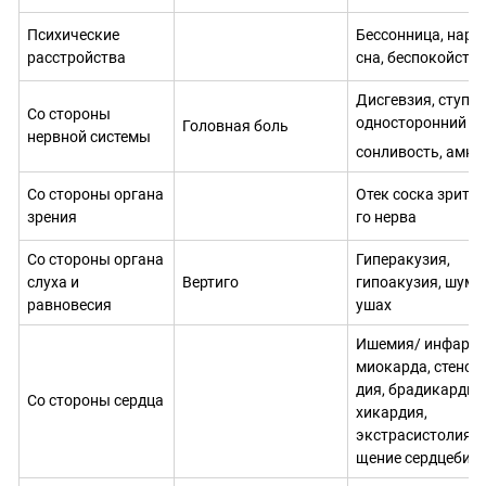
Психические
Бессонни­ца, нару
расстройства
сна, беспокой­ств
Дисгевзия, ступор
Со стороны
односторонний па
Головная боль
нервной системы
сонливость, амне
Со стороны органа
Отек соска зрител
зрения
го нерва
Со стороны органа
Гиперакузия,
слуха и
Вертиго
гипоакузия, шум 
равновесия
ушах
Ишемия/ инфаркт
миокарда, стенок
дия, бради­кардия,
Со стороны сердца
хикардия,
экстрасистолия, 
щение сер­дцебие