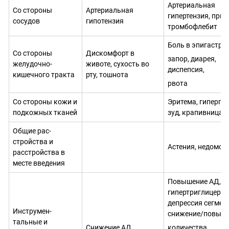
Артери­альная
Со стороны
Артериальная
гипертензия, прил
сосудов
гипотен­зия
тромбо­флебит
Боль в эпигастрии
Со стороны
Диском­форт в
запор, диарея,
желудочно-
животе, сухость во
диспепсия,
кишечного тракта
рту, тошнота
рвота
Со стороны кожи и
Эритема, гипергид
подкожных тканей
зуд, крапивни­ца,
Общие рас­
стройства и
Астения, недомога
расстройства в
месте введения
Повышение АД,
гипертриглицерид
депрессия сегмент
Инструмен­
снижение/повыш
тальные и
Снижение АД
количества