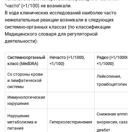
"часто" (>1/100) не возникали.
В ходе клинических исследований наиболее часто
нежелательные реакции возникали в следующих
системно-органных классах (по классификации
Медицинского словаря для регуляторной
деятельности):
Системноорганный
Нечасто
(>1/1000,
Редко
(>1/10000,
класс
(MedDRA)
<1/100)
<1/1000)
Со стороны крови
Лейкопе­ния,
и лимфатичес­кой
тромбоцитопения
системы
Иммунологи­ческие
нарушения
Снижение аппетит
Нарушение
метаболизма и
Гиперхолестеринемия
анорексия, сахар
питания
диабет