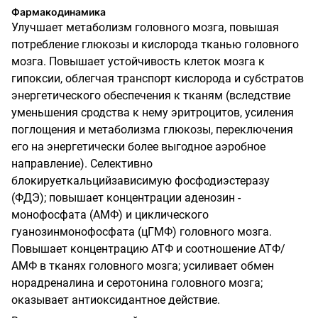
Фармакодинамика
Улучшает метаболизм головного мозга, повышая
потребление глюкозы и кислорода тканью головного
мозга. Повышает устойчивость клеток мозга к
гипоксии, облегчая транспорт кислорода и субстратов
энергетического обеспечения к тканям (вследствие
уменьшения сродства к нему эритроцитов, усиления
поглощения и метаболизма глюкозы, переключения
его на энергетически более выгодное аэробное
направление). Селективно
блокируеткальцийзависимую фосфодиэстеразу
(ФДЭ); повышает концентрации аденозин -
монофосфата (АМФ) и циклического
гуанозинмонофосфата (цГМФ) головного мозга.
Повышает концентрацию АТФ и соотношение АТФ/
АМФ в тканях головного мозга; усиливает обмен
норадреналина и серотонина головного мозга;
оказывает антиоксидантное действие.