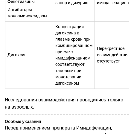
Фенотиазины
запор и дизурию.
имидафенацина.
Ингибиторы
моноаминоксидазы
Концентрации
дигоксина в
плазме крови при
комбинированном
Перекрестное
приеме с
Дигоксин
взаимодействие
имидафенацином
отсутствует
соответствуют
таковым при
монотерапии
дигоксином
Исследования взаимодействия проводились только
на взрослых.
Особые указания
Перед применением препарата Имидафенацин,