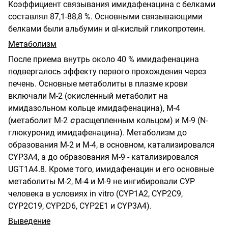
Коэффициент связывания имидафенацина с белками
составлял 87,1-88,8 %. Основными связывающими
белками были альбумин и αl-кислый гликопротеин.
Метаболизм
После приема внутрь около 40 % имидафенацина
подвергалось эффекту первого прохождения через
печень. Основные метаболиты в плазме крови
включали М-2 (окисленный метаболит на
имидазольном кольце имидафенацина), М-4
(метаболит М-2
с
расщепленным кольцом) и М-9 (N-
глюкуронид имидафенацина). Метаболизм до
образования М-2 и М-4, в основном, катализировался
CYP3A4, а до образования М-9 - катализировался
UGT1A4.8. Кроме того, имидафенацин и его основные
метаболиты М-2, М-4 и М-9 не ингибировали СУР
человека в условиях in vitro (CYP1A2, CYP2C9,
CYP2C19, CYP2D6, CYP2E1 и CYP3A4).
Выведение