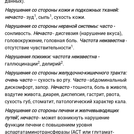
данных).
Нарушения со стороны кожи и подкожных тканей:
1
1
нечасто
- зуд
, сыпь
, сухость кожи.
Нарушения со стороны нервной системы: часто -
сонливость.
Нечасто
- дисгевзия (нарушение вкуса),
головокружение, головная боль.
Частота неизвестна
-
1
отсутствие чувствительности
.
Нарушения психики: частота неизвестна -
2
2
галлюцинации
, делирий
.
Нарушения со стороны желудочно-кишечного тракта:
очень часто
— сухость во рту.
Часто -
абдоминальный
дискомфорт, запор.
Нечасто -
тошнота, боль в животе,
вздутие живота, диарея, диспепсия, гастрит, рвота,
сухость губ, стоматит, патологический характер кала.
Нарушения со стороны печени и желчевыводящих
путей', нечасто
- может возникнуть нарушение
функции печени с повышением уровня
аспартатаминотрансферазы (ACT или глутамат-