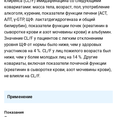
клиренса (CL/F) имидафенацина со следующими
ковариатами: масса тела, возраст, пол, употребление
алкоголя, курение, показатели функции печени (ACT,
АЛТ, γ-GTP, ЩФ. лактатдегидрогеназа и общий
билирубин), показатели функции почек (креатинин в
сыворотке крови и азот мочевины крови) и альбумин.
Значение CL/F у пациентов с легким отклонением
уровня ЩФ от нормы было ниже, чем у здоровых
участников на 4 %. CL/F у лиц пожилого возраста был
ниже, чем у более молодых лиц на 14 %. Другие
ковариаты, включая показатели почечной функции
(креатинин в сыворотке крови, азот мочевины крови),
не влияли на CL/F.
Применение
Показания