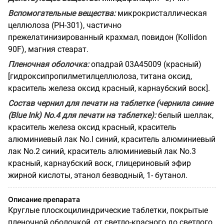
Вспомогательные вещества:
микрокристаллическая
целлюлоза (РН-301), частично
прежелатинизированный крахмал, повидон (Kollidon
90F), магния стеарат.
Пленочная оболочка:
опадрай 03А45009 (красный)
[гидроксипропилметилцеллюлоза, титана оксид,
краситель железа оксид красный, карнаубский воск].
Состав чернил для печати на таблетке (чернила синие
(Blue Ink) No.4 для печати на таблетке):
белый шеллак,
краситель железа оксид красный, краситель
алюминиевый лак No.l синий, краситель алюминиевый
лак No.2 синий, краситель алюминиевый лак No.3
красный, карнаубский воск, глицериновый эфир
жирной кислоты, этанол безводный, 1- бутанол.
Описание препарата
Круглые плоскоцилиндрические таблетки, покрытые
пленочной оболочкой, от светло-красного до светлого