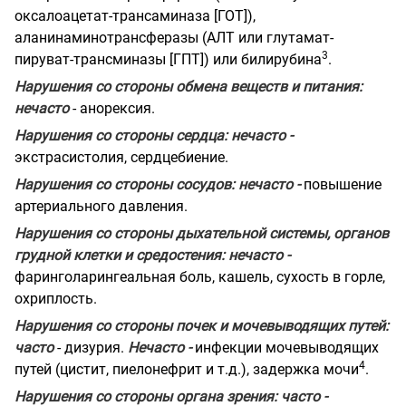
оксалоацетат-трансаминаза [ГОТ]),
аланинаминотрансферазы (АЛТ или глутамат-
3
пируват-трансминазы [ГПТ]) или билирубина
.
Нарушения со стороны обмена веществ и питания:
нечасто
- анорексия.
Нарушения со стороны сердца: нечасто -
экстрасистолия, сердцебиение.
Нарушения со стороны сосудов: нечасто -
повышение
артериального давления.
Нарушения со стороны дыхательной системы, органов
грудной клетки и средостения: нечасто -
фаринголарингеальная боль, кашель, сухость в горле,
охриплость.
Нарушения со стороны почек и мочевыводящих путей:
часто
- дизурия.
Нечасто -
инфекции мочевыводящих
4
путей (цистит, пиелонефрит и т.д.), задержка мочи
.
Нарушения со стороны органа зрения: часто -