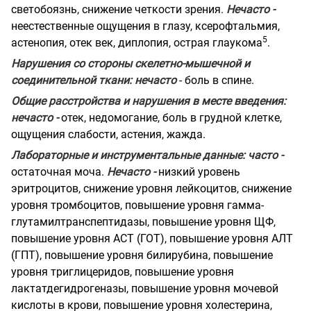
светобоязнь, снижение четкости зрения.
Нечасто -
неестественные ощущения в глазу, ксерофтальмия,
5
астенопия, отек век, диплопия, острая глаукома
.
Нарушения со стороны скелетно-мышечной и
соединительной ткани: нечасто
- боль в спине.
Общие расстройства и нарушения в месте введения:
нечасто -
отек, недомогание, боль в грудной клетке,
ощущения слабости, астения, жажда.
Лабораторные и инструментальные данные: часто -
остаточная моча.
Нечасто -
низкий уровень
эритроцитов, снижение уровня лейкоцитов, снижение
уровня тромбоцитов, повышение уровня гамма-
глутамилтранспептидазы, повышение уровня ЩФ,
повышение уровня ACT (ГОТ), повышение уровня АЛТ
(ГПТ), повышение уровня билирубина, повышение
уровня триглицеридов, повышение уровня
лактатдегидрогеназы, повышение уровня мочевой
кислоты в крови, повышение уровня холестерина,