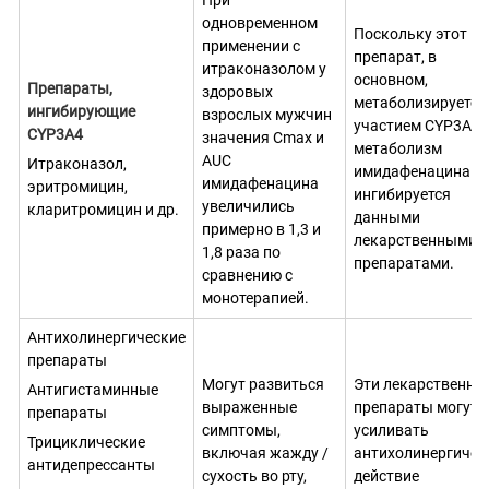
одновременном
Поскольку этот
применении с
препарат, в
итраконазолом у
основном,
Препараты,
здоровых
метаболизируется
ингибирующие
взрослых мужчин
участием CYP3A4,
CYP3A4
значения Сmах и
метаболизм
AUC
Итраконазол,
имидафенацина
имидафенацина
эритромицин,
ингибируется
увеличились
кларитромицин и др.
данными
примерно в 1,3 и
лекарственными
1,8 раза по
препаратами.
сравнению с
монотерапией.
Антихолинергические
препараты
Могут развиться
Эти лекарственны
Антигистаминные
выраженные
препараты могут
препараты
симптомы,
усиливать
Трициклические
включая жажду /
антихолинергичес
антидепрессанты
сухость во рту,
действие