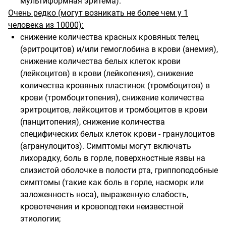
мультиформная эритема).
Очень редко (могут возникать не более чем у 1
человека из 10000):
снижение количества красных кровяных телец
(эритроцитов) и/или гемоглобина в крови (анемия),
снижение количества белых клеток крови
(лейкоцитов) в крови (лейкопения), снижение
количества кровяных пластинок (тромбоцитов) в
крови (тромбоцитопения), снижение количества
эритроцитов, лейкоцитов и тромбоцитов в крови
(панцитопения), снижение количества
специфических белых клеток крови - гранулоцитов
(агранулоцитоз). Симптомы могут включать
лихорадку, боль в горле, поверхностные язвы на
слизистой оболочке в полости рта, гриппоподобные
симптомы (такие как боль в горле, насморк или
заложенность носа), выраженную слабость,
кровотечения и кровоподтеки неизвестной
этиологии;