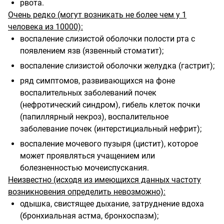
рвота.
Очень редко (могут возникать не более чем у 1
человека из 10000):
воспаление слизистой оболочки полости рта с
появлением язв (язвенный стоматит);
воспаление слизистой оболочки желудка (гастрит);
ряд симптомов, развивающихся на фоне
воспалительных заболеваний почек
(нефротический синдром), гибель клеток почки
(папиллярный некроз), воспалительное
заболевание почек (интерстициальный нефрит);
воспаление мочевого пузыря (цистит), которое
может проявляться учащением или
болезненностью мочеиспускания.
Неизвестно (исходя из имеющихся данных частоту
возникновения определить невозможно):
одышка, свистящее дыхание, затруднение вдоха
(бронхиальная астма, бронхоспазм);