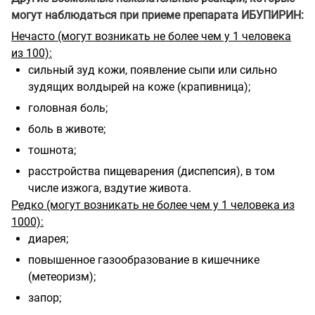
могут наблюдаться при приеме препарата ИБУПИРИН:
Нечасто (могут возникать не более чем у 1 человека
из 100):
сильный зуд кожи, появление сыпи или сильно
зудящих волдырей на коже (крапивница);
головная боль;
боль в животе;
тошнота;
расстройства пищеварения (диспепсия), в том
числе изжога, вздутие живота.
Редко (могут возникать не более чем у 1 человека из
1000):
диарея;
повышенное газообразование в кишечнике
(метеоризм);
запор;