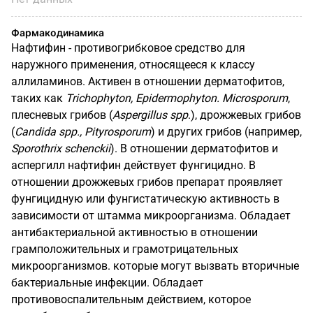
Фармакодинамика
Нафтифин - противогрибковое средство для
наружного применения, относящееся к классу
аллиламинов. Активен в отношении дерматофитов,
таких как
Trichophyton
,
Epidermophyton
.
Microsporum
,
плесневых грибов (
Aspergillus
spp
.), дрожжевых грибов
(
Candida
spp
.,
Pityrosporum
) и других грибов (например,
Sporothrix
schenckii
). В отношении дерматофитов и
аспергилл нафтифин действует фунгицидно. В
отношении дрожжевых грибов препарат проявляет
фунгицидную или фунгистатическую активность в
зависимости от штамма микроорганизма. Обладает
антибактериальной активностью в отношении
грамположительных и грамотрицательных
микроорганизмов. которые могут вызвать вторичные
бактериальные инфекции. Обладает
противовоспалительным действием, которое