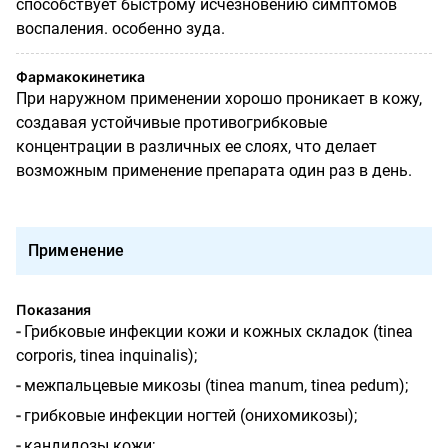
способствует быстрому исчезновению симптомов
воспаления. особенно зуда.
Фармакокинетика
При наружном применении хорошо проникает в кожу,
создавая устойчивые противогрибковые
концентрации в различных ее слоях, что делает
возможным применение препарата один раз в день.
Применение
Показания
-
Грибковые инфекции кожи и кожных складок (
tinea
co
r
poris
,
tinea
inquinalis
)
;
-
межпальцевые микозы (
tinea
manum
,
tinea
pedum
);
-
грибковые инфекции ногтей (онихомикозы);
-
кандидозы кожи;