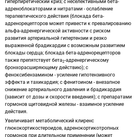
гиперпиретический криз; с неселективными бета-
адреноблокаторами и нитратами - ослабление
терапевтического действия (блокада бета-
адренорецепторов может привести к превалированию
альфа-адренергической активности с риском
развития артериальной гипертензии и резко
выраженной брадикардии с возможным развитием
блокады сердца; блокада бета-адренорецепторов
также препятствует бета
-адренергическому
2
бронхорасширяющему действию); с
феноксибензамином - усиление гипотензивного
эффекта и тахикардия; с фенитоином - внезапное
снижение артериального давления и брадикардия
(зависит от дозы и скорости введения); с препаратами
гормонов щитовидной железы - взаимное усиление
действия.
Увеличивает метаболический клиренс
глюкокортикостероидов, адренокортикотропных
гормонов при длительном применении (может