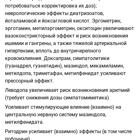
потребоваться корректировка их доз);
неврологические эффекты диатризоатов,
йоталамовой и йоксагловой кислот. Эргометрин,
эрготамин, метилэргометрин, окситоцин увеличивают
вазоконстрикторный эффект и риск возникновения
ишемии и гангрены, а также тяжелой артериальной
гипертензии, вплоть до внутричерепного
кровоизлияния. Доксапрам, симпатолитики
(гуанадрел, гуанетидин), мазиндол, мекамиламин,
метилдопа, триметафан, метилфенидат усиливают
прессорный эффект.
Леводопа увеличивает риск возникновения аритмий
(требует снижения дозы симпатомиметика).
Усиливает стимулирующее влияние (взаимно) на
центральную нервную систему мазиндола,
метилфенидата.
Ритодрин усиливает (взаимно) эффекты (в том числе
побочные).