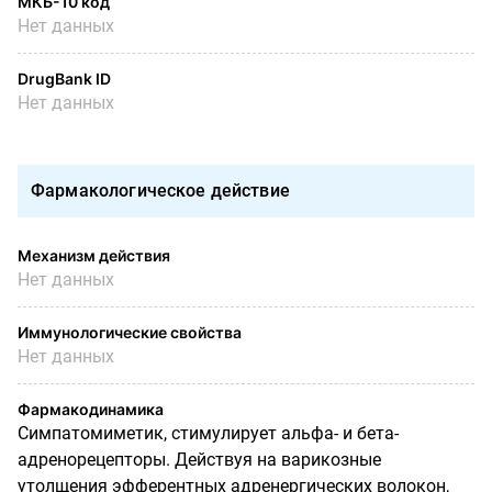
МКБ-10 код
Нет данных
DrugBank ID
Нет данных
Фармакологическое действие
Механизм действия
Нет данных
Иммунологические свойства
Нет данных
Фармакодинамика
Симпатомиметик, стимулирует альфа- и бета-
адренорецепторы. Действуя на
варикозные
утолщения эфферентных адренергических волокон,