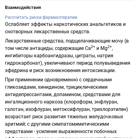
Взаимодействия
Рассчитать риски фармакотерапии
Ослабляет эффекты наркотических анальгетиков и
снотворных лекарственных средств.
Лекарственные средства, подщелачивающие мочу (в
2+
2+
том числе антациды, содержащие Са
и Mg
,
ингибиторы карбоангидразы, цитраты, натрия
гидрокарбонат), увеличивают период полувыведения
эфедрина и риск возникновения интоксикации.
При применении одновременно с сердечными
гликозидами, хинидином, трициклическими
антидепрессантами, допамином, средствами для
ингаляционного наркоза (хлороформ, энфлуран,
галотан, изофлуран, метоксифлуран, трихлорэтилен)
возрастает риск развития тяжелых желудочковых
аритмий; с другими симпатомиметическими
средствами - усиление выраженности побочных