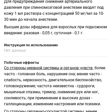
Для предупреждения снижения артериального
давления при спинномозговой анестезии вводят под
кожу 1 мл раствора с концентрацией 50 мг/мл за 10-
30 мин до начала анестезии.
Высшие дозы эфедрина для взрослых при подкожном
введении: разовая - 0,05 г, суточная - 0,1 г.
Инструкция по использованию
Нет данных
Побочные эффекты
Со стороны нервной системы и органов чувств:
более
часто - головная боль, нарушение сна; менее часто -
слабость, нервозность, двигательное беспокойство,
головокружение; частота неизвестна - судороги,
мышечные спазмы, тремор, онемение рук или ног,
сонливость; при применении в высоких дозах -
галлюцинации, изменение настроения или психики.
Со стороны сердечно-сосудистой системы:
менее