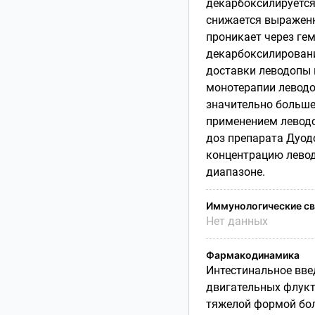
декарбоксилируется
снижается выраженн
проникает через ге
декарбоксилировани
доставки леводопы 
монотерапии левод
значительно больше
применением леводо
доз препарата Дуод
концентрацию левод
диапазоне.
Иммунологические св
Нет данных
Фармакодинамика
Интестинальное вве
двигательных флукт
тяжелой формой бол