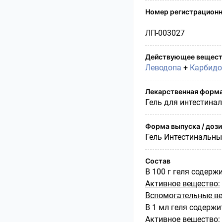
Условия транспортирования
Номер регистрационн
Утилизация
Срок годности
ЛП-003027
Условия отпуска
Действующее вещест
Леводопа
+
Карбидо
Лекарственная форм
Гель для интестина
Форма выпуска / доз
Гель Интестинальн
Состав
В 100 г геля содержи
Активное вещество:
Вспомогательные ве
В 1 мл геля содержи
Активное вещество: