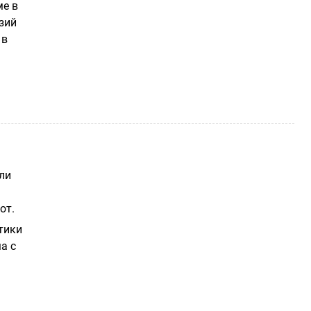
ме в
зий
 в
ли
от.
тики
а с