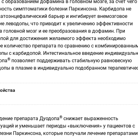
 с образованием дофамина в головном мозге, за счет чего
ость симптоматики болезни Паркинсона. Карбидопа не
матоэнцефалический барьер и ингибирует внемозговое
е леводопы, что приводит к увеличению эффективности
в головной мозг и ее преобразования в дофамин. При
опой для достижения желаемого эффекта необходимо
е количество препарата по сравнению с комбинированны
пы с карбидопой. Интестинальное введение индивидуаль
®
опа
позволяет поддерживать стабильную равновесную
опы в плазме в индивидуально подобранном терапевтиче
ойства
®
дение препарата Дуодопа
снижает выраженность
уаций и уменьшает периоды «выключения» у пациентов с
езни Паркинсона, которые получали лечение препаратами