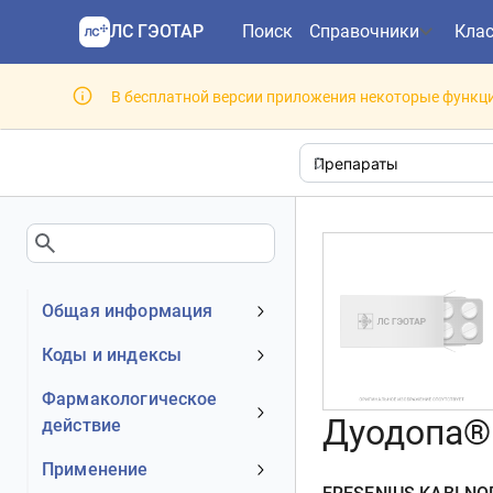
ЛС ГЭОТАР
Поиск
Справочники
Кла
В бесплатной версии приложения некоторые функци
Общая информация
Устаревшее наименование
Коды и индексы
Владелец
АТХ код
Фармакологическое
Номер регистрационного
Дуодопа®
действие
МКБ-10 код
удостоверения РФ
DrugBank ID
Механизм действия
Применение
Действующее вещество