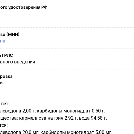
ого удостоверения РФ
во (МНН)
па
а ГРЛС
льного введения
ировка
ый
тся:
леводопа 2,00 г; карбидопы моногидрат 0,50 г.
щества:
кармеллоза натрия 2,92 г, вода 94,58 г.
тся:
леводопа 20,0 мг; карбидопы моногидрат 5,00 мг.