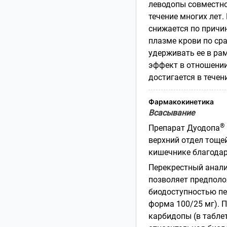
леводопы совместно
течение многих лет
снижается по причи
плазме крови по ср
удерживать ее в ра
эффект в отношении
достигается в течен
Фармакокинетика
Всасывание
®
Препарат Дуодопа
верхний отдел тоще
кишечнике благодар
Перекрестный анали
позволяет предполо
биодоступностью п
форма 100/25 мг). 
карбидопы (в табл