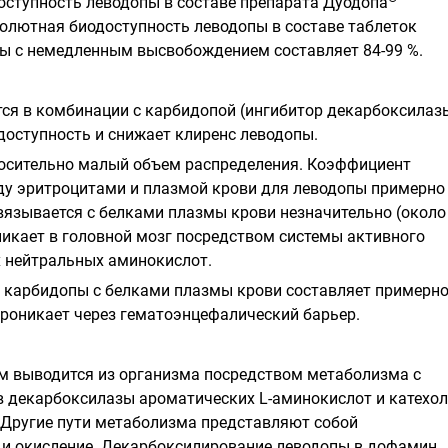
оступность леводопы в составе препарата Дуодопа
солютная биодоступность леводопы в составе таблеток
ы с немедленным высвобождением составляет 84-99 %.
ся в комбинации с карбидопой (ингибитор декарбоксилазы
доступность и снижает клиренс леводопы.
осительно малый объем распределения. Коэффициент
у эритроцитами и плазмой крови для леводопы примерно
вязывается с белками плазмы крови незначительно (около 
никает в головной мозг посредством системы активного
 нейтральных аминокислот.
 карбидопы с белками плазмы крови составляет примерн
проникает через гематоэнцефалический барьер.
м выводится из организма посредством метаболизма с
 декарбоксилазы ароматических L-аминокислот и катехол
Другие пути метаболизма представляют собой
и окисление. Декарбоксилирование леводопы в дофамин