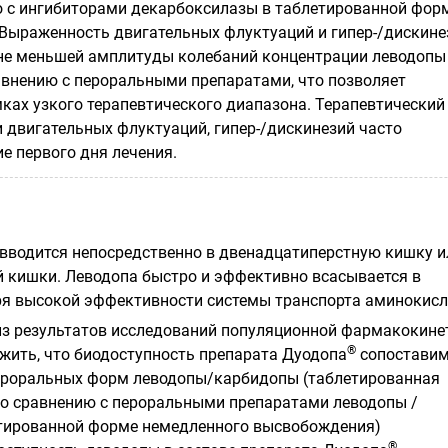
 с ингибиторами декарбоксилазы в таблетированной фор
. Выраженность двигательных флуктуаций и гипер-/дискине
не меньшей амплитуды колебаний концентрации леводопы
авнению с пероральными препаратами, что позволяет
мках узкого терапевтического диапазона. Терапевтический
 двигательных флуктуаций, гипер-/дискинезий часто
ие первого дня лечения.
вводится непосредственно в двенадцатиперстную кишку и
й кишки. Леводопа быстро и эффективно всасывается в
я высокой эффективности системы транспорта аминокисл
з результатов исследований популяционной фармакокине
®
жить, что биодоступность препарата Дуодопа
сопоставим
ероральных форм леводопы/карбидопы (таблетированная
По сравнению с пероральными препаратами леводопы /
етированной форме немедленного высвобождения)
®