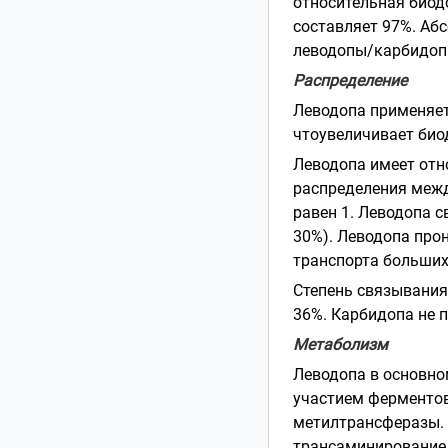
относительная биод
составляет 97%. Аб
леводопы/карбидоп
Распределение
Леводопа применяет
чтоувеличивает био
Леводопа имеет отн
распределения межд
равен 1. Леводопа с
30%). Леводопа про
транспорта больших
Степень связывания
36%. Карбидопа не 
Метаболизм
Леводопа в основно
участием ферментов
метилтрансферазы. 
трансаминирование 