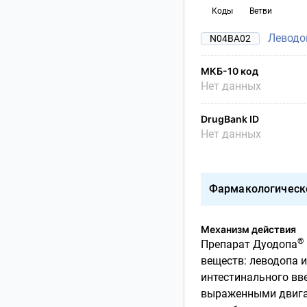
Коды
Ветви
Леводо
N04BA02
МКБ-10 код
Нет данных
DrugBank ID
Нет данных
Фармакологическ
Механизм действия
®
Препарат Дуодопа
веществ: леводопа и
интестинального вв
выраженными двига