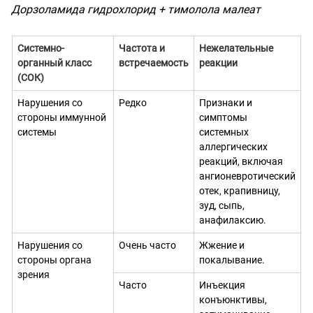
Дорзоламида гидрохлорид + тимолола малеат
Системно-
Частота и
Нежелательные
органный класс
встречаемость
реакции
(СОК)
Нарушения со
Редко
Признаки и
стороны иммунной
симптомы
системы
системных
аллергических
реакций, включая
ангионевротический
отек, крапивницу,
зуд, сыпь,
анафилаксию.
Нарушения со
Очень часто
Жжение и
стороны органа
покалывание.
зрения
Часто
Инъекция
конъюнктивы,