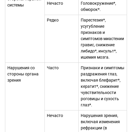
Нечасто
Головокружение*,
системы
обморок*.
Редко
Парестезия*,
усугубление
признаков и
симптомов миастении
гравис, снижение
либидо*, инсульт*,
ишемия мозга.
Нарушения со
Часто
Признаки и симптомы
стороны органа
раздражения глаз,
зрения
включая блефарит*,
кератит*, снижение
чувствительности
роговицы и сухость
глаз*.
Нечасто
Нарушения зрения,
включая изменения
рефракции (в