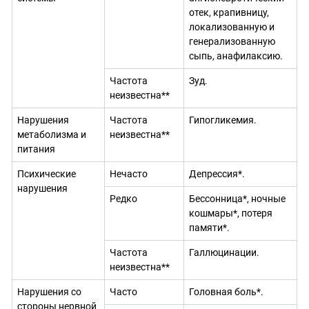
отек, крапивницу,
локализованную и
генерализованную
сыпь, анафилаксию.
Частота
Зуд.
неизвестна**
Нарушения
Частота
Гипогликемия.
метаболизма и
неизвестна**
питания
Психические
Нечасто
Депрессия*.
нарушения
Редко
Бессонница*, ночные
кошмары*, потеря
памяти*.
Частота
Галлюцинации.
неизвестна**
Нарушения со
Часто
Головная боль*.
стороны нервной