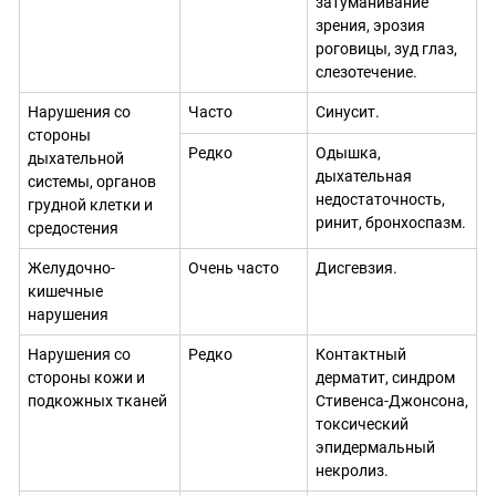
затуманивание
зрения, эрозия
роговицы, зуд глаз,
слезотечение.
Нарушения со
Часто
Синусит.
стороны
Редко
Одышка,
дыхательной
дыхательная
системы, органов
недостаточность,
грудной клетки и
ринит, бронхоспазм.
средостения
Желудочно-
Очень часто
Дисгевзия.
кишечные
нарушения
Нарушения со
Редко
Контактный
стороны кожи и
дерматит, синдром
подкожных тканей
Стивенса-Джонсона,
токсический
эпидермальный
некролиз.