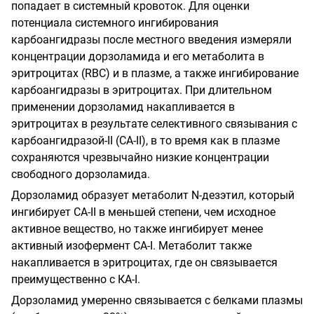
попадает в системный кровоток. Для оценки
потенциала системного ингибирования
карбоангидразы после местного введения измеряли
концентрации дорзоламида и его метаболита в
эритроцитах (
RBC
) и в плазме, а также ингибирование
карбоангидразы в эритроцитах. При длительном
применении дорзоламид накапливается в
эритроцитах в результате селективного связывания с
карбоангидразой-II (СА-II), в то время как в плазме
сохраняются чрезвычайно низкие концентрации
свободного дорзоламида.
Дорзоламид образует метаболит N-дезэтил, который
ингибирует СА-II в меньшей степени, чем исходное
активное вещество, но также ингибирует менее
активный изофермент СА-I. Метаболит также
накапливается в эритроцитах, где он связывается
преимущественно с КА-I.
Дорзоламид умеренно связывается с белками плазмы