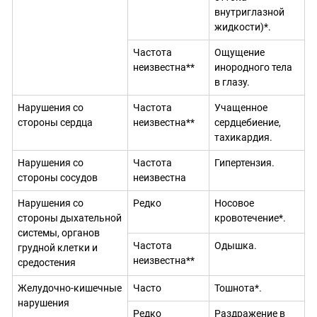
внутриглазной
жидкости)*.
Частота
Ощущение
неизвестна**
инородного тела
в глазу.
Нарушения со
Частота
Учащенное
стороны сердца
неизвестна**
сердцебиение,
тахикардия.
Нарушения со
Частота
Гипертензия.
стороны сосудов
неизвестна
Нарушения со
Редко
Носовое
стороны дыхательной
кровотечение*.
системы, органов
Частота
Одышка.
грудной клетки и
неизвестна**
средостения
Желудочно-кишечные
Часто
Тошнота*.
нарушения
Редко
Раздражение в