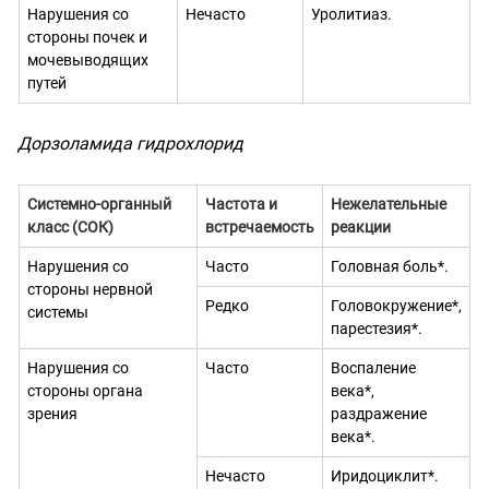
Нарушения со
Нечасто
Уролитиаз.
стороны почек и
мочевыводящих
путей
Дорзоламида гидрохлорид
Системно-органный
Частота и
Нежелательные
класс (СОК)
встречаемость
реакции
Нарушения со
Часто
Головная боль*.
стороны нервной
Редко
Головокружение*,
системы
парестезия*.
Нарушения со
Часто
Воспаление
стороны органа
века*,
зрения
раздражение
века*.
Нечасто
Иридоциклит*.