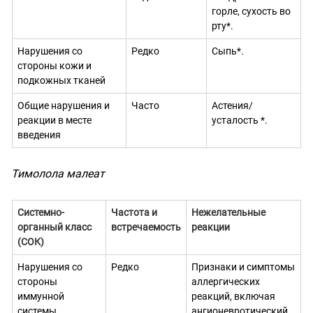
горле, сухость во
рту*.
Нарушения со
Редко
Сыпь*.
стороны кожи и
подкожных тканей
Общие нарушения и
Часто
Астения/
реакции в месте
усталость *.
введения
Тимолола малеат
Системно-
Частота и
Нежелательные
органный класс
встречаемость
реакции
(СОК)
Нарушения со
Редко
Признаки и симптомы
стороны
аллергических
иммунной
реакций, включая
системы
ангионевротический