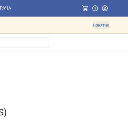
ВРАЧА
Понятно
S)