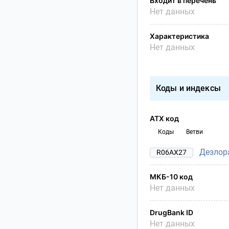
Входит в перечень
Нет данных
Характеристика
Нет данных
Коды и индексы
АТХ код
Коды
Ветви
Дезлор
R06AX27
МКБ-10 код
Нет данных
DrugBank ID
Нет данных