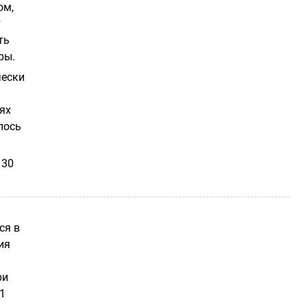
ом,
т
ть
ры.
чески
ях
лось
 30
ся в
ия
ри
1