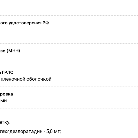
ого удостоверения РФ
во (МНН)
а ГРЛС
 пленочной оболочкой
ировка
ный
етку.
тво:
дезлоратадин - 5,0 мг;