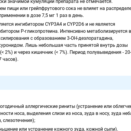
ески значимой кумуляции препарата не отмечается.
м пищи или грейпфрутового сока не влияет на распредел
рименении в дозе 7,5 мг 1 раз в день.
ляется ингибитором СYР3А4 и CYP2D6 и не является
ибитором Р-гликопротеина. Интенсивно метаболизируется 
ксилирования с образованием 3-ОН-дезлоратадина,
куронидом. Лишь небольшая часть принятой внутрь дозы
< 2%) и через кишечник (< 7%). Период полувыведения - 20
7 часов).
логодичный аллергические риниты (устранение или облегче
ости носа, выделения слизи из носа, зуда в носу, зуда неба
, слезотечения);
ньшение или устранение кожного зуда, кожной сыпи).