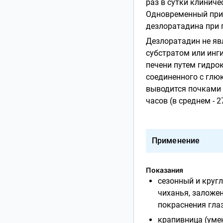
раз в сутки клинич
Одновременный прие
дезлоратадина при п
Дезлоратадин не яв
субстратом или инг
печени путем гидро
соединенного с глю
выводится почками (
часов (в среднем - 2
Применение
Показания
сезонный и круг
чиханья, заложенн
покраснения глаз
крапивница (уме