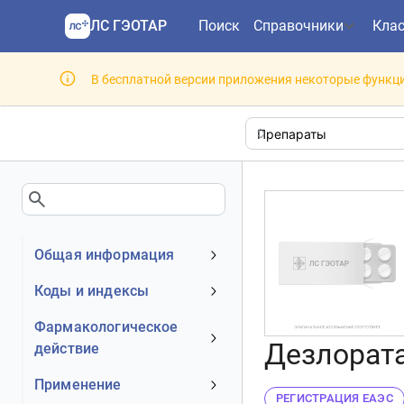
ЛС ГЭОТАР
Поиск
Справочники
Кла
В бесплатной версии приложения некоторые функци
Общая информация
Устаревшее наименование
Коды и индексы
Владелец
АТХ код
Фармакологическое
Номер регистрационного
Дезлората
действие
МКБ-10 код
удостоверения РФ
DrugBank ID
Механизм действия
Применение
Действующее вещество
РЕГИСТРАЦИЯ ЕАЭС