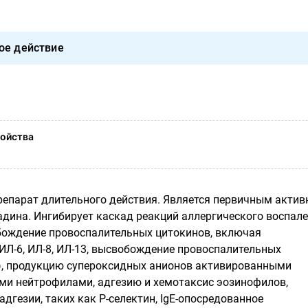
ое действие
ойства
епарат длительного действия. Является первичным акти
дина. Ингибирует каскад реакций аллергического воспале
обождение провоспалительных цитокинов, включая
 ИЛ-6, ИЛ-8, ИЛ-13, высвобождение провоспалительных
), продукцию супероксидных анионов активированными
и нейтрофилами, адгезию и хемотаксис эозинофилов,
дгезии, таких как Р-селектин, IgЕ-опосредованное