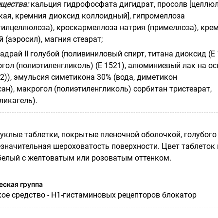
щества:
кальция гидрофосфата дигидрат, просолв [целлю
ая, кремния диоксид коллоидный], гипромеллоза
илцеллюлоза), кроскармеллоза натрия (примеллоза), кре
(аэросил), магния стеарат;
адрай II голубой (поливиниловый спирт, титана диоксид (Е 
огол (полиэтиленгликоль) (Е 1521), алюминиевый лак на ос
2)), эмульсия симетикона 30% (вода, диметикон
ан), макрогол (полиэтиленгликоль) сорбитан три
стеарат,
ликагель).
уклые таблетки, покрытые пленочной оболочкой, голубого
езначительная шероховатость поверхности. Цвет таблеток 
 белый с желтоватым или розоватым оттенком.
ская группа
ое средство - H1-гистаминовых рецепторов блокатор