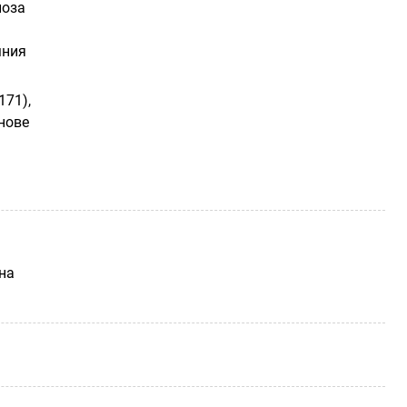
лоза
мния
171),
нове
на