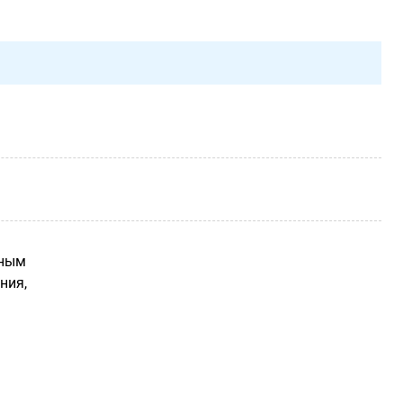
вным
ния,