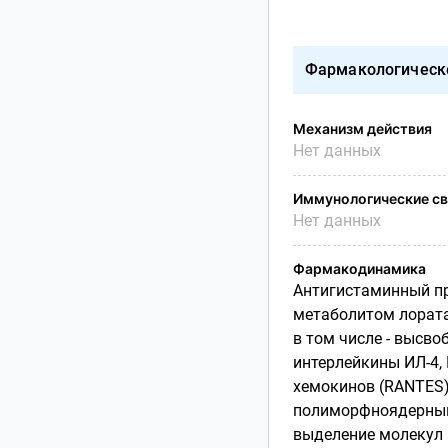
Фармакологическ
Механизм действия
Нет данных
Иммунологические св
Нет данных
Фармакодинамика
Антигистаминный пр
метаболитом лората
в том числе - высв
интерлейкины ИЛ-4,
хемокинов (RANTES
полиморфноядерным
выделение молекул а