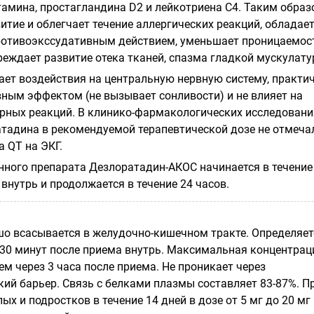
амина, простагландина D2 и лейкотриена С4. Таким образ
тие и облегчает течение аллергических реакций, обладае
ротивоэкссудативным действием, уменьшает проницаемос
реждает развитие отека тканей, спазма гладкой мускулату
ает воздействия на центральную нервную систему, практи
вным эффектом (не вызывает сонливости) и не влияет на
рных реакций. В клинико-фармакологических исследовани
тадина в рекомендуемой терапевтической дозе не отмеча
 QT на ЭКГ.
нного препарата Дезлоратадин-АКOС начинается в течение
внутрь и продолжается в течение 24 часов.
о всасывается в желудочно-кишечном тракте. Определяет
 30 минут после приема внутрь. Максимальная концентрац
ем через 3 часа после приема. Не проникает через
ий барьер. Связь с белками плазмы составляет 83-87%. П
ых и подростков в течение 14 дней в дозе от 5 мг до 20 мг 