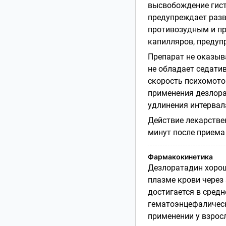
высвобождение гист
предупреждает разви
противозудным и п
капилляров, предуп
Препарат не оказыв
не обладает седати
скорость психомото
применения дезлора
удлинения интервала
Действие лекарстве
минут после приема 
Фармакокинетика
Дезлоратадин хорош
плазме крови через
достигается в средн
гематоэнцефалическ
применении у взросл