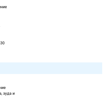
ение
в
-30
ние
, зуда и