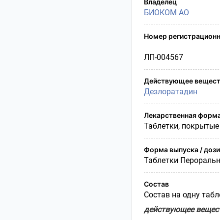
Владелец
Условия транспортирования
БИОКОМ АО
Утилизация
Срок годности
Номер регистрационн
Условия отпуска
ЛП-004567
Действующее вещест
Дезлоратадин
Лекарственная форм
Таблетки, покрытые
Форма выпуска / доз
Таблетки Перораль
Состав
Состав на одну табл
действующее вещес