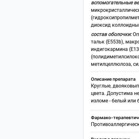
вспомогательные ве
микрокристаллическ
(гидроксипропилмет
диоксид коллоидный 
состав оболочки:
Оп
тальк (
E
553
b
), макр
индигокармина (Е13
(полидиметилсилокс
метилцеллюлоза, си
Описание препарата
Круглые, двояковып
цвета. Допустима н
изломе - белый или
Фармако-терапевтиче
Противоаллергическ