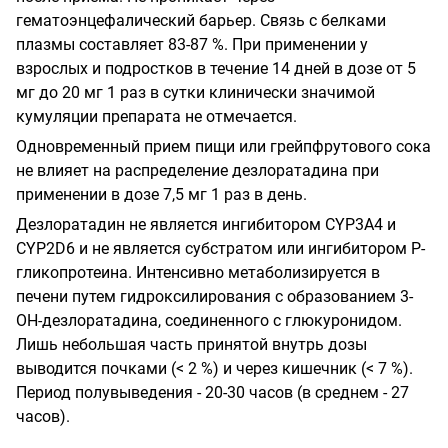
гематоэнцефалический барьер. Связь с белками
плазмы составляет 83-87 %. При применении у
взрослых и подростков в течение 14 дней в дозе от 5
мг до 20 мг 1 раз в сутки клинически значимой
кумуляции препарата не отмечается.
Одновременный прием пищи или грейпфрутового сока
не влияет на распределение дезлоратадина при
применении в дозе 7,5 мг 1 раз в день.
Дезлоратадин не является ингибитором
CYP
3
A
4
и
CYP
2
D
6
и не является субстратом или ингибитором Р-
гликопротеина. Интенсивно метаболизируется в
печени путем гидроксилирования с образованием 3-
ОН-дезлоратадина, соединенного с глюкуронидом.
Лишь небольшая часть принятой внутрь дозы
выводится почками (< 2 %) и через кишечник (< 7 %).
Период полувыведения - 20-30 часов (в среднем - 27
часов).