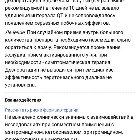
дезлоратадина в дозе 45 мг в сутки (в 9 раз выше
рекомендуемой) в течение 10 дней не вызывало
удлинения интервала
QT
и не сопровождалось
появлением серьезных побочных эффектов.
Лечение.
При случайном приеме внутрь большого
количества препарата необходимо незамедлительно
обратиться к врачу. Рекомендуется промывание
желудка, прием активированного угля; при
необходимости - симптоматическая терапия.
Дезлоратадин не выводится при гемодиализе,
эффективность перитонеального диализа не
установлена.
Взаимодействия
Рассчитать риски фармакотерапии
Не выявлено клинически значимых взаимодействий в
исследованиях при совместном применении с
азитромицином, кетоконазолом, эритромицином,
флуоксетином и циметидином.