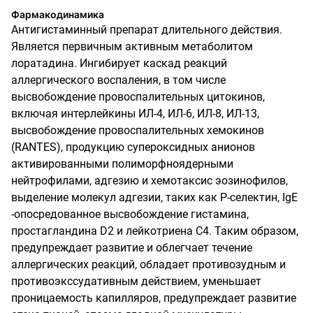
Фармакодинамика
Антигистаминный препарат длительного действия.
Является первичным активным метаболитом
лоратадина. Ингибирует каскад реакций
аллергического воспаления, в том числе
высвобождение провоспалительных цитокинов,
включая интерлейкины ИЛ-4, ИЛ-6,
ИЛ-8,
ИЛ-13,
высвобождение провоспалительных хемокинов
(
RANTES
),
продукцию супероксидных анионов
активированными полиморфноядерными
нейтрофилами, адгезию и хемотаксис эозинофилов,
выделение молекул адгезии, таких как Р-селектин,
IgE
-опосредованное высвобождение гистамина,
простагландина
D
2
и лейкотриена С4. Таким образом,
предупреждает развитие и облегчает течение
аллергических реакций, обладает противозудным
и
противоэ
кссудативным действием, уменьшает
проницаемость капилляров, предупреждает
развитие