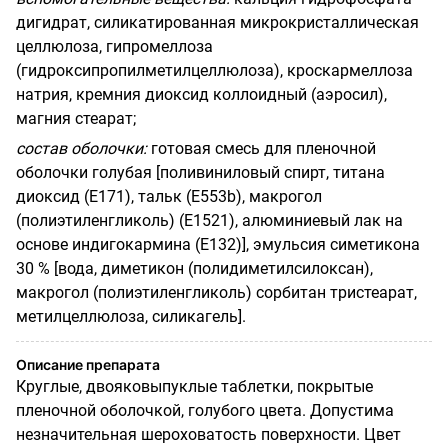
дигидрат, силикатированная микрокристаллическая
целлюлоза, гипромеллоза
(гидроксипропилметилцеллюлоза), кроскармеллоза
натрия, кремния диоксид коллоидный (аэросил),
магния стеарат;
состав оболочки:
готовая смесь для пленочной
оболочки голубая [поливиниловый спирт, титана
диоксид (Е171), тальк (Е553
b
), макрогол
(полиэтиленгликоль) (Е1521), алюминиевый лак на
основе индигокармина (Е132)], эмульсия симетикона
30 % [вода, диметикон (полидиметилсилоксан),
макрогол (полиэтиленгликоль) сорбитан тристеарат,
метилцеллюлоза, силикагель].
Описание препарата
Круглые, двояковыпуклые таблетки, покрытые
пленочной оболочкой, голубого цвета. Допустима
незначительная шероховатость поверхности. Цвет