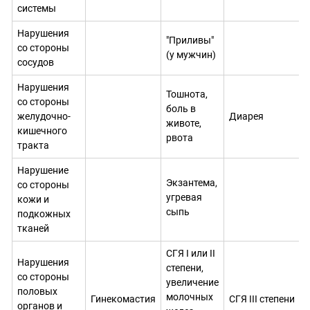
системы
Нарушения
"Приливы"
со стороны
(у мужчин)
сосудов
Нарушения
Тошнота,
со стороны
боль в
желудочно-
Диарея
животе,
кишечного
рвота
тракта
Нарушение
Экзантема,
со стороны
угревая
кожи и
сыпь
подкожных
тканей
СГЯ I или II
Нарушения
степени,
со стороны
увеличение
половых
молочных
Гинекомастия
СГЯ III степени
органов и