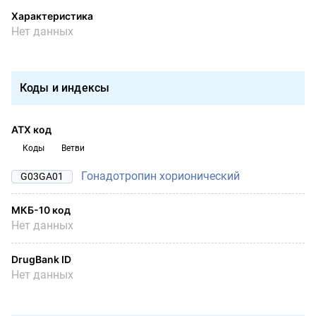
Характеристика
Нет данных
Коды и индексы
АТХ код
Коды
Ветви
Гонадотропин хорионический
G03GA01
МКБ-10 код
Нет данных
DrugBank ID
Нет данных