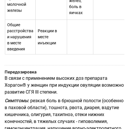
желез,
молочной
боль в
железы
яичках
Общие
расстройства
Реакции в
и нарушения
месте
в месте
инъекции
введения
Передозировка
В связи с применением высоких доз препарата
Хорагон® у женщин при индукции овуляции возможно
развитие СГЯ III степени.
Симптомы
: резкая боль в брюшной полости (особенно
в паховой области), тошнота, рвота, диарея, вздутие
кишечника, олигурия, тахипноэ, отеки нижних
конечностей, в тяжелых случаях - гиповолемия,
гемоконцентрация, нарушение водно-электролитного