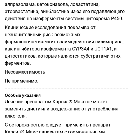
алпразолама, кетоконазола, ловастатина,
аторвастатина, винбластина из-за его подавляющего
действия на изоферменты системы цитохрома Р450.
Клинические исследования показывают
незначительный риск возможных
фармакокинетических взаимодействий силимарина,
как ингибитора изофермента CYP3A4 и UGT1A1, и
цитостатиков, которые являются субстратами этих
ферментов.
Несовместимость
Не применимо.
Особые указания
Лечение препаратом Карсил® Макс не может
заменить диету или воздержание от употребления
алкоголя.
С осторожностью следует применять препарат
Карсил® Макс пациентам с гормональными