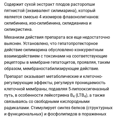
Содержит сухой экстракт плодов расторопши
пятнистой (эквивалент силимарина), который
является смесью 4 изомеров флавонолигнанов:
силибинина, изо-силибинина, силидианина и
силикристина.
Механизм действия препарата все еще недостаточно
выяснен. Установлено, что гепатопротекторное
действие силимарина обусловлено конкурентным
взаимодействием с токсинами на соответствующие
рецепторы в мембране гепатоцитов, проявляя, таким
образом, мембраностабилизирующее действие.
Препарат оказывает метаболические и клеточно-
регулирующие эффекты, регулируя проницаемость
клеточной мембраны, подавляя 5-липооксигеназный
путь, в особенности лейкотриена В
(LTB
), а также
4
4
связываясь со свободными кислородными
радикалами. Стимулирует синтез белков (структурных
и функциональных) и фосфолипидов в пораженных