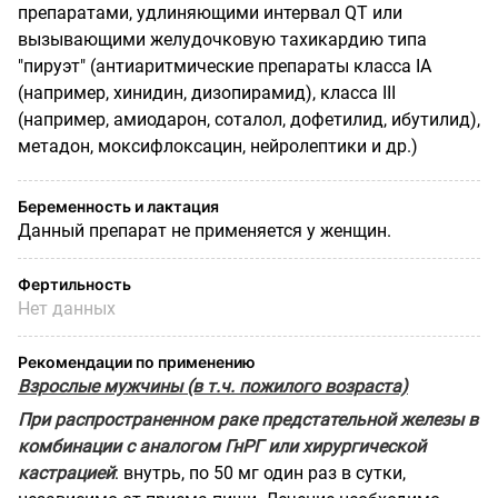
препаратами, удлиняющими интервал QT или
вызывающими желудочковую тахикардию типа
"пируэт" (антиаритмические препараты класса IA
(например, хинидин, дизопирамид), класса III
(например, амиодарон, соталол, дофетилид, ибутилид),
метадон, моксифлоксацин, нейролептики и др.)
Беременность и лактация
Данный препарат не применяется у женщин.
Фертильность
Нет данных
Рекомендации по применению
Взрослые мужчины (в т.ч. пожилого возраста)
При распространенном раке предстательной железы в
комбинации с аналогом ГнРГ или хирургической
кастрацией
: внутрь, по 50 мг один раз в сутки,