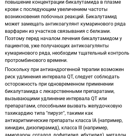
повышение концентрации бикалутамида в плазме
крови с последующим увеличением частоты
возникновения побочных реакций. Бикалутамид
может замещать антикоагулянт кумаринового ряда
варфарин из участков связывания с белками.
Поэтому перед началом лечения бикалутамидом у
пациентов, уже получающих антикоагулянты
кумаринового ряда, необходим тщательный контроль
протромбинового времени.
Поскольку при антиандрогенной терапии возможен
риск удлинения интервала QT, следует соблюдать
осторожность при одновременном применении
бикалутамида с лекарственными препаратами,
вызывающими удлинение интервала QT или
препаратами, способными вызвать желудочковую
тахикардию типа "пируэт", такими как
антиаритмические препараты класса IA (например,
хинидин, дизопирамид), класса III (например,
амиодарон, соталол, дофетилид, ибутилид), метадон,