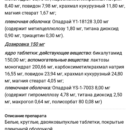
8,40 мг, повидон 7,98 мг, крахмал кукурузный 11,80 мг,
магния стеарат 1,67 мг;
пленочная оболочка
: Опадрай Y1-18128 3,00 мг
(содержит метилцеллюлозу 1,80 мг, титана диоксид
0,90 мг, триацетин 0,30 мг).
Дозировка 150 мг
ядро таблетки:
действующее вещество
: бикалутамид
150,00 мг;
вспомогательные вещества
: лактозы
моногидрат 200,66 мг, карбоксиметилкрахмал натрия
16,55 мг, повидон 23,94 мг, крахмал кукурузный 24,80
мг, магния стеарат 4,05 мг;
пленочная оболочка:
Опадрай YS-1-7003 8,00 мг
(содержит гипромеллозу 4,78 мг, титана диоксид 2,50
мг, макрогол 0,64 мг, полисорбат 80 0,08 мг)
Описание препарата
Белые, круглые, двояковыпуклые таблетки, покрытые
пленочной оболочкой.