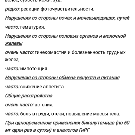
редко:
реакции фоточувствительности.
Нарушения со стороны почек и мочевыводящих, путей
часто:
гематурия.
Нарушения со стороны половых органов и молочной
железы
очень часто:
гинекомастия и
болезненность грудных
желез;
часто:
импотенция.
Нарушения со стороны обмена веществ и питания
часто:
снижение аппетита.
Общие расстройства
очень часто:
астения;
часто:
боль в груди, отеки,
повышение массы тела.
При одновременном применении бикалутамида (по 50
мг один раз в сутки) и аналогов ГнРГ