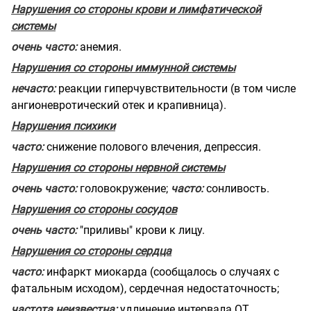
Нарушения со стороны крови и лимфатической
системы
очень часто:
анемия.
Нарушения со стороны иммунной системы
нечасто:
реакции гиперчувствительности (в том числе
ангионевротический отек и крапивница).
Нарушения психики
часто:
снижение полового влечения, депрессия.
Нарушения со стороны нервной системы
очень часто:
головокружение;
часто:
сонливость.
Нарушения со стороны сосудов
очень часто:
"приливы" крови к лицу.
Нарушения со стороны сердца
часто:
инфаркт миокарда
(сообщалось о случаях с
фатальным исходом), сердечная недостаточность;
частота неизвестна:
удлинение
интервала QT.