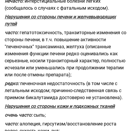
нечасто:
интерстициальные болезни легких
(сообщалось о случаях с фатальным исходом).
Нарушения со стороны печени и желчевыводящих
путей
часто:
гепатотоксичность,
транзиторные изменения со
стороны печени, в т.ч. повышение активности
"печеночных" трансаминаз, желтуха (описанные
изменения функции печени редко оценивались как
серьезные, носили транзиторный характер, полностью
исчезали или уменьшались при продолжении терапии
или после отмены препарата);
редко:
печеночная недостаточность (в том числе с
летальным исходом; причинно-следственная связь с
приемом бикалутамида достоверно не установлена).
Нарушения со стороны кожи и
подкожных тканей
очень часто:
сыпь;
часто:
алопеция, гирсутизм/восстановление роста
волос, сухость кожи, зуд;