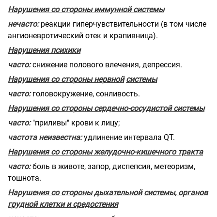
Нарушения со стороны иммунной системы
нечасто:
реакции гиперчувствительности (в том числе
ангионевротический отек и крапивница).
Нарушения психики
часто:
снижение полового влечения, депрессия.
Нарушения со стороны нервной
системы
часто:
головокружение, сонливость.
Нарушения со стороны сердечно-сосудистой системы
часто:
"приливы" крови к лицу;
частота неизвестна:
удлинение
интервала QT.
Нарушения со стороны желудочно-кишечного тракта
часто:
боль в животе, запор, диспепсия, метеоризм,
тошнота.
Нарушения со стороны дыхательной
системы, органов
грудной клетки и
средостения