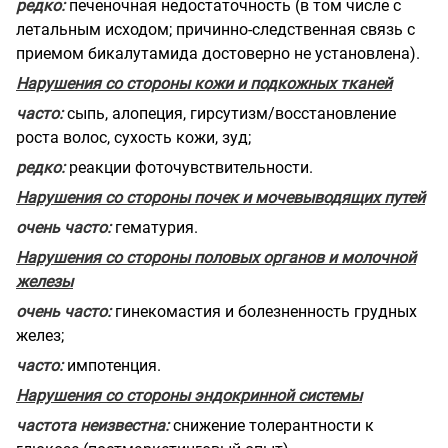
редко:
печеночная недостаточность (в том числе с
летальным исходом; причинно-следственная связь с
приемом бикалутамида достоверно не установлена).
Нарушения со стороны кожи и
подкожных тканей
часто:
сыпь, алопеция, гирсутизм/восстановление
роста волос, сухость кожи, зуд;
редко:
реакции фоточувствительности.
Нарушения со стороны почек и мочевыводящих путей
очень часто:
гематурия.
Нарушения со стороны половых органов и молочной
железы
очень часто:
гинекомастия и
болезненность грудных
желез;
часто:
импотенция.
Нарушения со стороны эндокринной системы
частота неизвестна:
снижение
толерантности к