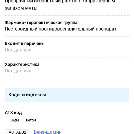
Прозрачный бесцветный раствор с характерным
запахом мяты.
Фармако-терапевтическая группа
Нестероидный противовоспалительный препарат
Входит в перечень
Нет данных
Характеристика
Нет данных
Коды и индексы
АТХ код
Коды
Ветви
Бензидамин
A01AD02