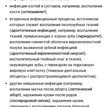
инфекции костей и суставов, например, воспаление
кости (
остеомиелит
);
вторичные инфекционные процессы, источником
которых служит воспаление околозубных тканей
(
одонтогенные инфекции
), например, воспаление
тканей, примыкающих к корню зуба (
периодонтит
),
воспаление слизистой оболочки верхнечелюстной
пазухи, вызванное зубной инфекцией
(
одонтогенный верхнечелюстной синусит
),
воспалительный гнойный очаг в тканях,
окружающих зубы, с переходом на подкожную
жировую клетчатку (тяжелые дентальные
абсцессы с распространяющимся целлюлитом);
другие смешанные инфекции (например,
воспаление матки после аборта (
септический
аборт
), заражение крови после родов
(
послеродовой сепсис
), заражение крови,
связанное с воспалением органов брюшной