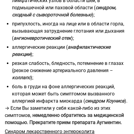
лимфатических узлов в области шеи, в
подмышечной или паховой области (
синдром,
сходный с сывороточной болезнью
);
припухлость, иногда на лице или в области горла,
вызывающая затруднение глотания или дыхания
(
ангионевротический отек
);
аллергические реакции (
анафилактические
реакции
);
резкая слабость, бледность, потемнение в глазах
(резкое снижение артериального давления –
коллапс
);
боль в груди на фоне аллергических реакций,
которая может быть симптомом вызванного
аллергией инфаркта миокарда (
синдром Коуниса
).
→ Если Вы заметили у себя какой-либо из этих
симптомов,
немедленно обратитесь за медицинской
помощью. Прекратите прием препарата Аугментин.
Синдром лекарственного энтероколита