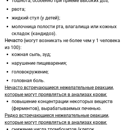
тошнота, особенно при приеме высоких доз;
рвота;
жидкий стул (у детей);
молочница полости рта, влагалища или кожных
складок (кандидоз).
Нечасто
(могут возникать не более чем у 1 человека
из 100):
кожная сыпь, зуд;
нарушение пищеварения;
головокружение;
головная боль.
Нечасто встречающиеся нежелательные реакции,
которые могут проявляться в анализах крови:
повышение концентрации некоторых веществ
(ферментов), вырабатываемых печенью.
Редко встречающиеся нежелательные реакции,
которые могут проявляться в анализах крови:
снижение числа тромбоцитов (клеток,