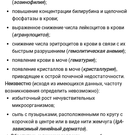
(
эозинофилия
);
повышение концентрации билирубина и щелочной
фосфатазы в крови;
выраженное снижение числа лейкоцитов в крови
(
агранулоцитоз
);
снижение числа эритроцитов в крови в связи с их
быстрым разрушением (
гемолитическая анемия
);
появление крови в моче (
гематурия
);
появление кристаллов в моче (
кристаллурия
),
приводящее к острой почечной недостаточности.
Неизвестно
(исходя из имеющихся данных, частоту
возникновения определить невозможно):
избыточный рост нечувствительных
микроорганизмов;
сыпь с пузырьками, расположенными по кругу с
корочкой в центре или в виде нити жемчуга (
IgA-
зависимый линейный дерматоз
).