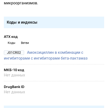
микроорганизмов.
Коды и индексы
АТХ код
Коды
Ветви
Амоксициллин в комбинации с
J01CR02
ингибиторами с ингибиторами бета-лактамаз
МКБ-10 код
Нет данных
DrugBank ID
Нет данных