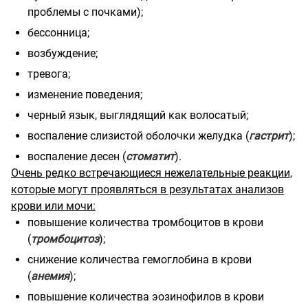
проблемы с почками);
бессонница;
возбуждение;
тревога;
изменение поведения;
черный язык, выглядящий как волосатый;
воспаление слизистой оболочки желудка (
гастрит
);
воспаление десен (
стоматит
).
Очень редко встречающиеся нежелательные реакции,
которые могут проявляться в результатах анализов
крови или мочи:
повышение количества тромбоцитов в крови
(
тромбоцитоз
);
снижение количества гемоглобина в крови
(
анемия
);
повышение количества эозинофилов в крови