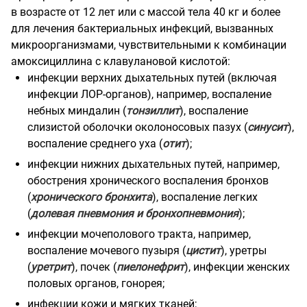
в возрасте от 12 лет или с массой тела 40 кг и более
для лечения бактериальных инфекций, вызванных
микроорганизмами, чувствительными к комбинации
амоксициллина с клавулановой кислотой:
инфекции верхних дыхательных путей (включая
инфекции ЛОР-органов), например, воспаление
небных миндалин (
тонзиллит
), воспаление
слизистой оболочки околоносовых пазух (
синусит
),
воспаление среднего уха (
отит
);
инфекции нижних дыхательных путей, например,
обострения хронического воспаления бронхов
(
хронического бронхита
), воспаление легких
(
долевая пневмония и бронхопневмония
);
инфекции мочеполового тракта, например,
воспаление мочевого пузыря (
цистит
), уретры
(
уретрит
), почек (
пиелонефрит
), инфекции женских
половых органов, гонорея;
инфекции кожи и мягких тканей;