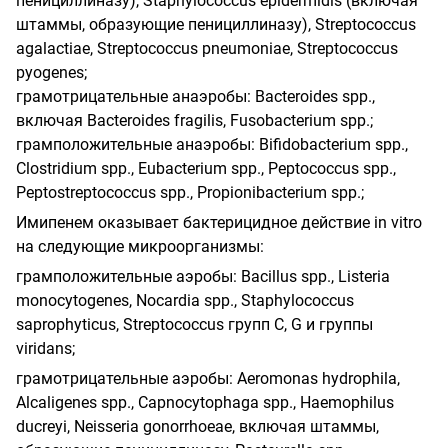
пенициллиназу), Staphylococcus epidermidis (включая
штаммы, образующие пенициллиназу), Streptococcus
agalactiae, Streptococcus pneumoniae, Streptococcus
pyogenes;
грамотрицательные анаэробы: Bacteroides spp.,
включая Bacteroides fragilis, Fusobacterium spp.;
грамположительные анаэробы: Bifidobacterium spp.,
Clostridium spp., Eubacterium spp., Peptococcus spp.,
Peptostreptococcus spp., Propionibacterium spp.;
Имипенем оказывает бактерицидное действие in vitro
на следующие микроорганизмы:
грамположительные аэробы: Bacillus spp., Listeria
monocytogenes, Nocardia spp., Staphylococcus
saprophyticus, Streptococcus групп С, G и группы
viridans;
грамотрицательные аэробы: Aeromonas hydrophila,
Alcaligenes spp., Capnocytophaga spp., Haemophilus
ducreyi, Neisseria gonorrhoeae, включая штаммы,