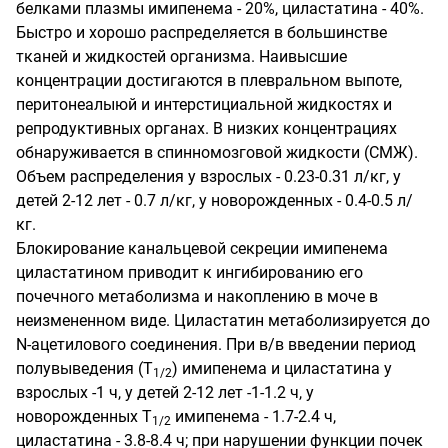
белками плазмы имипенема - 20%, циластатина - 40%.
Быстро и хорошо распределяется в большинстве
тканей и жидкостей организма. Наивысшие
концентрации достигаются в плевральном выпоте,
перитонеалыюй и интерстициальной жидкостях и
репродуктивных органах. В низких концентрациях
обнаруживается в спинномозговой жидкости (СМЖ).
Объем распределения у взрослых - 0.23-0.31 л/кг, у
детей 2-12 лет - 0.7 л/кг, у новорожденных - 0.4-0.5 л/
кг.
Блокирование канальцевой секреции имипенема
циластатином приводит к ингибированию его
почечного метаболизма и накоплению в моче в
неизмененном виде. Циластатин метаболизируется до
N-ацетилового соединения. При в/в введении период
полувыведения (Т
) имипенема и циластатина у
1/2
взрослых -1 ч, у детей 2-12 лет -1-1.2 ч, у
новорожденных Т
имипенема - 1.7-2.4 ч,
1/2
циластатина - 3.8-8.4 ч; при нарушении функции почек