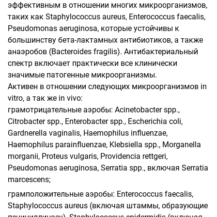
эффективным в отношении многих микроорганизмов,
таких как Staphylococcus aureus, Enterococcus faecalis,
Pseudomonas aeruginosa, которые устойчивы к
большинству бета-лактамных антибиотиков, а также
анаэробов (Bacteroides fragilis). Антибактериальный
спектр включает практически все клинически
значимые патогенные микроорганизмы.
Активен в отношении следующих микроорганизмов in
vitro, а так же in vivo:
грамотрицательные аэробы: Acinetobacter spp.,
Citrobacter spp., Enterobacter spp., Escherichia coli,
Gardnerella vaginalis, Haemophilus influenzae,
Haemophilus parainfluenzae, Klebsiella spp., Morganella
morganii, Proteus vulgaris, Providencia rettgeri,
Pseudomonas aeruginosa, Serratia spp., включая Serratia
marcescens;
грамположительные аэробы: Enterococcus faecalis,
Staphylococcus aureus (включая штаммы, образующие