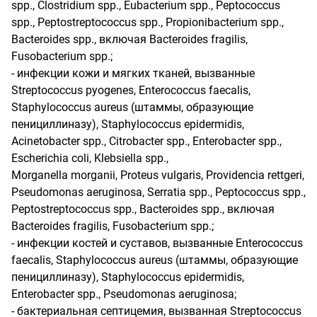
spp., Clostridium spp., Eubacterium spp., Peptococcus
spp., Peptostreptococcus spp., Propionibacterium spp.,
Bacteroides spp., включая Bacteroides fragilis,
Fusobacterium spp.;
- инфекции кожи и мягких тканей, вызванные
Streptococcus pyogenes, Enterococcus faecalis,
Staphylococcus aureus (штаммы, образующие
пенициллиназу), Staphylococcus epidermidis,
Acinetobacter spp., Citrobacter spp., Enterobacter spp.,
Escherichia coli, Klebsiella spp.,
Morganella morganii, Proteus vulgaris, Providencia rettgeri,
Pseudomonas aeruginosa, Serratia spp., Peptococcus spp.,
Peptostreptococcus spp., Bacteroides spp., включая
Bacteroides fragilis, Fusobacterium spp.;
- инфекции костей и суставов, вызванные Enterococcus
faecalis, Staphylococcus aureus (штаммы, образующие
пенициллиназу), Staphylococcus epidermidis,
Enterobacter spp., Pseudomonas aeruginosa;
- бактериальная септицемия, вызванная Streptococcus