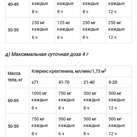
каждые
каждые
каждые
каждые
40-49
8 ч
8 ч
8 ч
12 ч
250 мг
125 мг
250 мг
250 мг
каждые
каждые
каждые
каждые
30-39
6 ч
6 ч
8 ч
12 ч
д) Максимальная суточная доза 4 г
2
Клиренс креатинина, мл/мин/1,73 м
Масса
тела, кг
≥71
41-70
21-40
6-20
1000 мг
750 мг
500 мг
500 мг
каждые
каждые
каждые
каждые
60-69
8 ч
8 ч
8 ч
12 ч
750 мг
500 мг
500 мг
500 мг
каждые
каждые
каждые
каждые
50-59
8 ч
6 ч
8 ч
12 ч