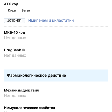
АТХ код
Коды
Ветви
Имипенем и циластатин
J01DH51
МКБ-10 код
Нет данных
DrugBank ID
Нет данных
Фармакологическое действие
Механизм действия
Нет данных
Иммунологические свойства