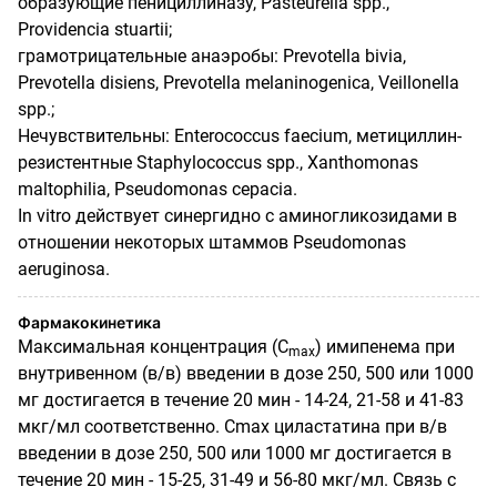
образующие пенициллиназу, Pasteurella spp.,
Providencia stuartii;
грамотрицательные анаэробы: Prevotella bivia,
Prevotella disiens, Prevotella melaninogenica, Veillonella
spp.;
Нечувствительны: Enterococcus faecium, метициллин-
резистентные Staphylococcus spp., Xanthomonas
maltophilia, Pseudomonas cepacia.
In vitro действует синергидно с аминогликозидами в
отношении некоторых штаммов Pseudomonas
aeruginosa.
Фармакокинетика
Максимальная концентрация (С
) имипенема при
mах
внутривенном (в/в) введении в дозе 250, 500 или 1000
мг достигается в течение 20 мин - 14-24, 21-58 и 41-83
мкг/мл соответственно. Сmах циластатина при в/в
введении в дозе 250, 500 или 1000 мг достигается в
течение 20 мин - 15-25, 31-49 и 56-80 мкг/мл. Связь с