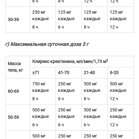
6 ч
8 ч
12 ч
12 ч
250 мг
125 мг
125 мг
125 мг
каждые
каждые
каждые
каждые
30-39
8 ч
6 ч
8 ч
12 ч
г) Максимальная суточная доза 3 г
2
Клиренс креатинина, мл/мин/1,73 м
Масса
тела, кг
≥71
41-70
21-40
6-20
750 мг
250 мг
500 мг
500 мг
каждые
каждые
каждые
каждые
60-69
8 ч
6 ч
8 ч
12 ч
500 мг
250 мг
500 мг
250 мг
каждые
каждые
каждые
каждые
50-59
6 ч
6 ч
6 ч
12 ч
500 мг
250 мг
250 мг
250 мг