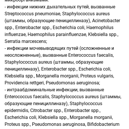
- инфекции нижних дыхательных путей, вызванные
Streptococcus pneumoniae, Staphylococcus aureus
(штаммы, образующие пенициллиназу), Acinetobacter
spp., Enterobacter spp., Escherichia coli, Haemophilus
influenzae, Haemophilus parainfluenzae, Klebsiella spp.,
Serratia marcescens;
- инфекции мочевыводящих путей (осложненные и
неосложненные), вызванные Enterococcus faecalis,
Staphylococcus aureus (штаммы, образующие
пенициллиназу), Enterobacter spp., Escherichia coli,
Klebsiella spp., Morganella morganii, Proteus vulgaris,
Providencia rettgeri, Pseudomonas aeruginosa;
- интраабдоминальные инфекции, вызванные
Enterococcus faecalis, Staphylococcus aureus (штаммы,
образующие пенициллиназу), Staphylococcus
epidermidis, Citrobacter spp., Enterobacter spp.,
Escherichia coli, Klebsiella spp., Morganella morganii,
Proteus spp., Pseudomonas aeruginosa, Bifidobacterium