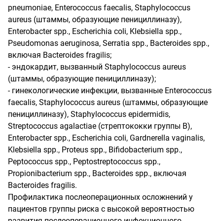
pneumoniae, Enterococcus faecalis, Staphylococcus
aureus (штаммы, образующие пенициллиназу),
Enterobacter spp., Escherichia coli, Klebsiella spp.,
Pseudomonas aeruginosa, Serratia spp., Bacteroides spp.,
включая Bacteroides fragilis;
- эндокардит, вызванный Staphylococcus aureus
(штаммы, образующие пенициллиназу);
- гинекологические инфекции, вызванные Enterococcus
faecalis, Staphylococcus aureus (штаммы, образующие
пенициллиназу), Staphylococcus epidermidis,
Streptococcus agalactiae (стрептококки группы В),
Enterobacter spp., Escherichia coli, Gardnerella vaginalis,
Klebsiella spp., Proteus spp., Bifidobacterium spp.,
Peptococcus spp., Peptostreptococcus spp.,
Propionibacterium spp., Bacteroides spp., включая
Bacteroides fragilis.
Профилактика послеоперационных осложнений у
пациентов группы риска с высокой вероятностью
развития послеоперационного инфекционного