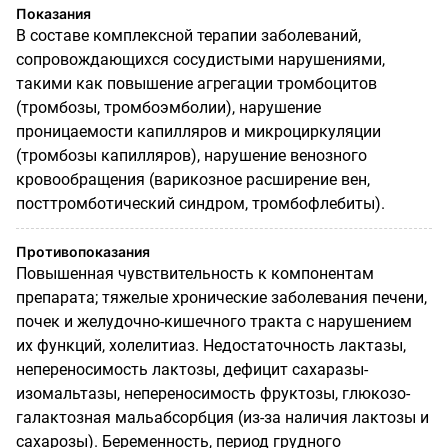
Показания
В составе комплексной терапии заболеваний,
сопровождающихся сосудистыми нарушения­ми,
такими как повышение агрегации тромбоцитов
(тромбозы, тромбоэмболии), нарушение
проницаемости капилляров и микроциркуляции
(тромбозы капилляров), нарушение венозно­го
кровообращения (варикозное расширение вен,
посттромботический синдром, тромбофле­биты).
Противопоказания
Повышенная чувствительность к компонентам
препарата; тяжелые хронические заболевания печени,
почек и желудочно-кишечного тракта с нарушением
их функций, холелитиаз. Недо­статочность лактазы,
непереносимость лактозы, дефицит сахаразы-
изомальтазы, неперено­симость фруктозы, глюкозо-
галактозная мальабсорбция (из-за наличия лактозы и
сахарозы). Беременность, период грудного