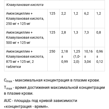
Клавулановая кислота
Амоксициллин +
125
2,2
1,2
6,2
1,2
Клавулановая кислота,
250 мг + 125 мг
Амоксициллин +
125
2,8
1,3
7,3
0,8
Клавулановая кислота,
500 мг + 125 мг
Амоксициллин +
250
2,18
1,25
10,16
0,96
Клавулановая кислота,
±
(1,0-
±
±
875 мг + 125 мг, 2
0,99
2,0)
3,04
0,12
таблетки
С
- максимальная концентрация в плазме крови.
m
ах
Т
- время достижения максимальной концентрации
m
ах
в плазме крови.
AUC
- площадь под кривой зависимости
«концентрация - время».