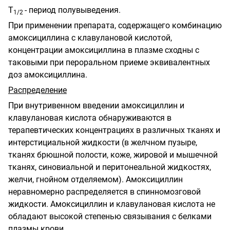
Т
- период полувыведения.
1/2
При применении препарата, содержащего комбинацию
амоксициллина с клавулановой кислотой,
концентрации амоксициллина в плазме сходны с
таковыми при пероральном приеме эквивалентных
доз амоксициллина.
Распределение
При внутривенном введении амоксициллин и
клавулановая кислота обнаруживаются в
терапевтических концентрациях в различных тканях и
интерстициальной жидкости (в желчном пузыре,
тканях брюшной полости, коже, жировой и мышечной
тканях, синовиальной и перитонеальной жидкостях,
желчи, гнойном отделяемом). Амоксициллин
неравномерно распределяется в спинномозговой
жидкости. Амоксициллин и клавулановая кислота не
обладают высокой степенью связывания с белками
плазмы крови.