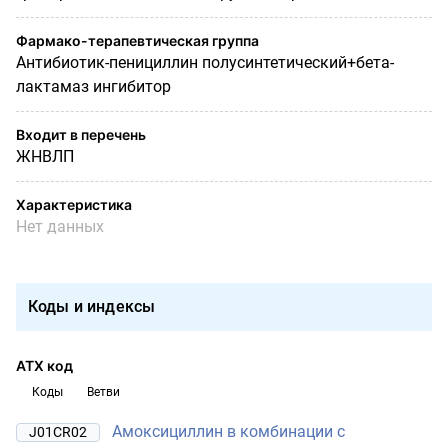
Фармако-терапевтическая группа
Антибиотик-пенициллин полусинтетический+бета-
лактамаз ингибитор
Входит в перечень
ЖНВЛП
Характеристика
Нет данных
Коды и индексы
АТХ код
Коды
Ветви
Амоксициллин в комбинации с
J01CR02