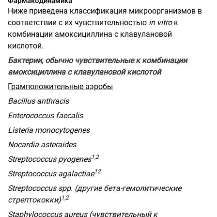
Фармакодинамика
Ниже приведена классификация микроорганизмов в
соответствии с их чувствительностью
in
vitro
к
комбинации амоксициллина с клавулановой
кислотой.
Бактерии, обычно чувствительные к комбинации
амоксициллина с клавулановой кислотой
Грамположительные аэробы
Bacillus
anthracis
Enterococcus faecalis
Listeria monocytogenes
Nocardia asteraides
1,2
Streptococcus pyogenes
12
Streptococcus agalactiae
Streptococcus spp.
(другие бета-гемолитические
1,2
стрептококки)
Staphylococcus
aureus
(чувствительный к