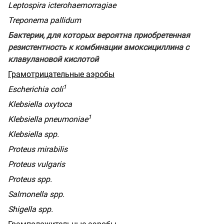
Leptospira icterohaemorragiae
Treponema
pallidum
Бактерии, для которых вероятна приобретенная
резистентность к комбинации амоксициллина с
клавулановой кислотой
Грамотрицательные аэробы
1
Escherichia
coli
Klebsiella oxytoca
1
Klebsiella pneumoniae
Klebsiella spp.
Proteus mirabilis
Proteus vulgaris
Proteus spp.
Salmonella spp.
Shigella spp.