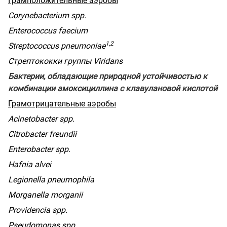
Грамположительные аэробы
Corynebacterium spp.
Enterococcus faecium
1,2
Streptococcus
pneumoniae
Стрептококки группы
Viridans
Бактерии, обладающие природной устойчивостью к
комбинации амоксициллина с клавулановой кислотой
Грамотрицательные аэробы
Acinetobacter
spp
.
Citrobacter
freundii
Enterobacter spp.
Hafnia alvei
Legionella pneumophila
Morganella morganii
Providencia spp.
Pseudomonas spp.