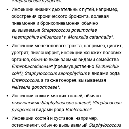
Streptococcus
pyogenes
.
Инфекции нижних дыхательных путей, например,
обострения хронического бронхита, долевая
пневмония и бронхопневмония, обычно
вызываемые
Streptococcus
pneumoniae
,
Haemophilus
influenzae
*
и
Moraxella
catarrhalis
*.
Инфекции мочеполового тракта, например, цистит,
уретрит, пиелонефрит, инфекции женских половых
органов, обычно вызываемые видами семейства
Enterobacteriaceae
*
(преимущественно
Escherichia
coli
*),
Staphylococcus
saprophyticus
и видами рода
Enterococcus
,
а также гонорея, вызываемая
Neisseria
gonorrhoeae
*.
Инфекции кожи и мягких тканей, обычно
вызываемые
Staphylococcus
aureus
*,
Streptococcus
pyogenes
и видами рода
Bacteroides
*.
Инфекции костей и суставов, например,
остеомиелит, обычно вызываемый
Staphylococcus