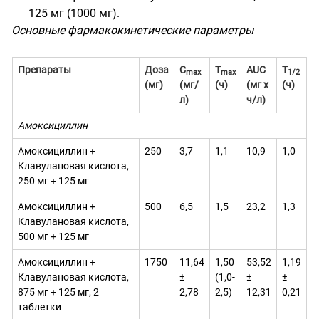
125 мг (1000 мг).
Основные фармакокинетические параметры
Препараты
Доза
С
Т
AUC
Т
m
ах
m
ах
1/2
(мг)
(мг/
(ч)
(
мг
x
(ч)
л)
ч
/
л
)
Амоксициллин
Амоксициллин +
250
3,7
1
,1
10,9
1,0
Клавулановая кислота,
250 мг + 125 мг
Амоксициллин +
500
6,5
1,5
23,2
1,3
Клавулановая кислота,
500 мг + 125 мг
Амоксициллин +
1750
11,64
1,50
53,52
1,19
Клавулановая кислота,
±
(1,0-
±
±
875 мг + 125 мг, 2
2,78
2,5)
12,31
0,21
таблетки