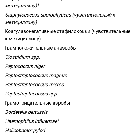
1
метициллину)
Staphylococcus
saprophyticus
(чувствительный к
метициллину)
Коагулазонегативные стафилококки (чувствительные
к метициллину)
Грамположительные анаэробы
Clostridium
spp
.
Peptococcus
niger
Peptostreptococcus magnus
Peptostreptococcus micros
Peptostreptococcus spp.
Грамотрицательные аэробы
Bordetella pertussis
1
Haemophilus influenzae
Helicobacter pylori