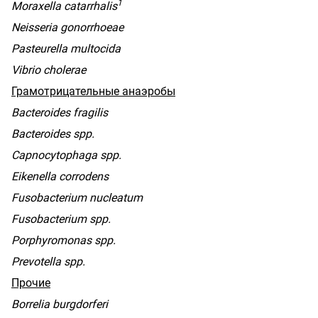
1
Moraxella catarrhalis
Neisseria gonorrhoeae
Pasteurella multocida
Vibrio cholerae
Грамотрицательные анаэробы
Bacteroides fragilis
Bacteroides spp.
Capnocytophaga spp.
Eikenella corrodens
Fusobacterium nucleatum
Fusobacterium spp.
Porphyromonas spp.
Prevotella spp.
Прочие
Borrelia burgdorferi