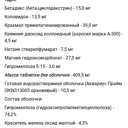
Бетадекс (бета-циклодекстрин) - 15,0 мг
Коповидон - 13,5 мг
Крахмал прежелати
низированный - 39,0 мг
Кремния диоксид коллоидный (аэросил марка А-300) -
4,5 мг
Натрия стеарилфумарат - 7,5 мг
Maгн
ия гидроксикарбонат - 27,0 мг
Гипромеллоза Е-15 - 3,0 мг
Масса таблетки без обо­лочки
- 409,5 мг
Готовая водорастворимая
оболочка (Аквариус Прайм
I
3
KN
3
13005 оранжевый) - 10,5 мг
Состав оболочки:
Гипромеллоза (гидроксипропилметилцеллюлоза) -
74,2%
Краситель железа оксид желтый - 4,3%