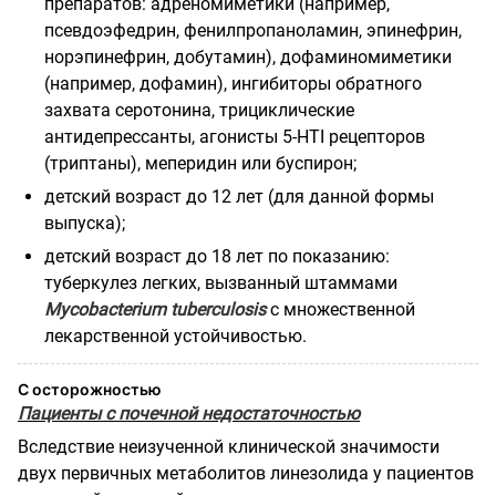
препаратов: адреномиметики (например,
псевдоэфедрин, фенилпропаноламин, эпинефрин,
норэпинефрин, добутамин), дофаминомиметики
(например, дофамин), ингибиторы обратного
захвата серотонина, трициклические
антидепрессанты, агонисты
5-
HTI
рецепторов
(триптаны), меперидин или буспирон;
детский возраст до 12 лет (для данной формы
выпуска);
детский возраст до 18 лет по показанию:
туберкулез легких, вызванный штаммами
Mycobacterium tuberculosis
с множественной
лекарственной устойчивостью.
С осторожностью
Пациенты с почечной недостаточностью
Вследствие неизученной клинической значимости
двух первичных метаболитов линезолида у пациентов