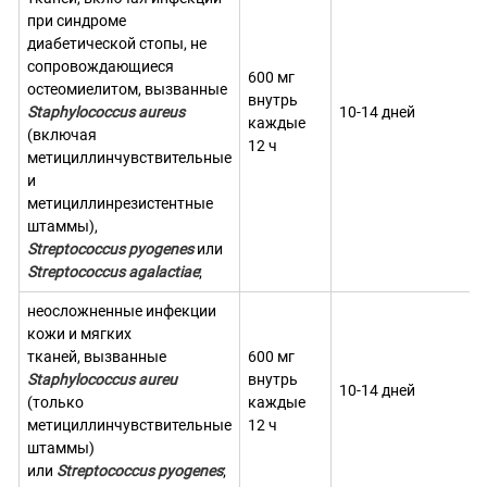
при синдроме
диабетической стопы, не
сопровождающиеся
600 мг
остеомиелитом, вызванные
внутрь
Staphylococcus aureus
10-14 дней
каждые
(включая
12 ч
метициллинчувствительные
и
метициллинрезистентные
штаммы),
Streptococcus pyogenes
или
Streptococcus agalactiae
;
неосложненные инфекции
кожи и мягких
тканей, вызванные
600 мг
Staphylococcus aureu
внутрь
10-14 дней
(только
каждые
метициллинчувствительные
12 ч
штаммы)
или
Streptococcus pyogenes
;