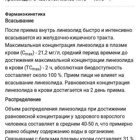
Фармакокинетика
Всасывание
После приема внутрь линезолид быстро и интенсивно
всасывается из желудочно-кишечного тракта.
Максимальная концентрация линезолида в плазме
крови
(С
) -
21,2 мг/л, средний период времени до
mах
достижения максимальной концентрации линезолида
в крови
(ТС
)
- 2 ч, абсолютная биодоступность
mах
составляет около 100 %. Прием пищи не влияет на
всасывание линезолида. Равновесная концентрация
линезолида в крови достигается на 2 день приема.
Распределение
Объем распределения линезолида при достижении
равновесной концентрации у здорового взрослого
человека составляет в среднем 40-50 л, что примерно
равно общему содержанию воды в организме.
Связывание с белками плазмы крови составляет 31 %