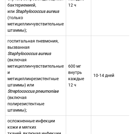
бактериемией,
12 ч
или
Staphylococcus aureus
(только
метициллинчувствительные
штаммы);
госпитальная пневмония,
вызванная
Staphylococcus aureus
(включая
метициллинчувствительные
600 мг
и
внутрь
10-14 дней
метициллинрезистентные
каждые
штаммы) или
12 ч
Streptococcus pneumoniae
(включая
полирезистентные
штаммы);
осложненные инфекции
кожи и мягких
тканей, включая инфекции