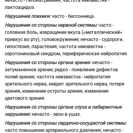
нечасто - гипонатриемия; частота неизвестна -
лактоацидоз.
Нарушения психики:
часто - бессонница.
Нарушения со стороны нервной системы:
часто -
головная боль, извращение вкуса («металлический»
привкус во рту), головокружение; нечасто - судороги,
гипостезия, парастезия; частота неизвестна -
серотониновый синдром, периферическая нейропатия.
Нарушения со стороны органа зрения:
нечасто -
затуманенное зрение; редко - появление дефектов
полей зрения; частота неизвестна - нейропатия
зрительного нерва, неврит зрительного нерва, потеря
зрения, изменение остроты зрения, изменение
цветового зрения.
Нарушения со стороны органа слуха и лабиринтные
нарушения:
нечасто - звон в ушах.
Нарушения со стороны сердечно-сосудистой системы:
часто повышение артериального давления; нечасто -