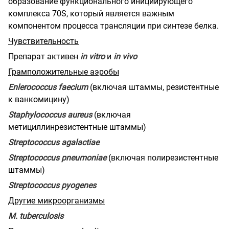
образование функционального инициирующего
комплекса 70S, который является важным
компонентом процесса трансляции при синтезе белка.
Чувствительность
Препарат активен
in
vitro
и
in
vivo
Грамположительные аэробы
Enlerococcus
faecium
(включая штаммы, резистентные
к ванкомицину)
Staphylococcus
aureus
(включая
метициллинрезистентные штаммы)
Streptococcus
agalactiae
Streptococcus
pneumoniae
(включая полирезистентные
штаммы)
Streptococcus
pyogenes
Другие микроорганизмы
М.
tuberculosis