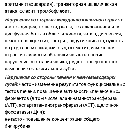
аритмия (тахикардия), транзиторная ишемическая
атака, флебит, тромбофлебит.
Нарушения со стороны желудочно-кишечного тракта:
часто - диарея, тошнота, рвота, локализованная или
диффузная боль в области живота, запор, диспепсия;
нечасто панкреатит, гастрит, вздутие живота, сухость
во рту, глоссит, жидкий стул, стоматит, изменение
окраски слизистой оболочки языка и прочие
нарушение состояния языка; редко - поверхностное
изменение окраски эмали зубов.
Нарушения со стороны печени и желчевыводящих
путей:
часто - изменение результатов функциональных
тестов печени, повышение активности «печеночных»
ферментов (в том числе, аланинаминотрансферазы
(АЛТ), аспартатаминотрансферазы (АСТ), щелочной
фосфатазы (ЩФ));
нечасто - повышение концентрации общего
билирубина.