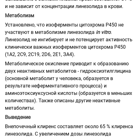
и не зависит от концентрации линезолида в крови.
Метаболизм
Установлено, что изоферменты цитохрома Р450 не
участвуют в метаболизме линезолида
in
vitro
.
Линезолид не ингибирует и не потенцирует активность
клинически важных изоферментов цитохрома Р450
(1А2, 2С9, 2С19, 2D6, 2Е1, ЗА4).
Метаболическое окисление приводит к образованию
двух неактивных метаболитов - гидроксиэтилглицина
(основной метаболит у человека, образуется в
результате неферментативного процесса) и
аминоэтоксиуксусной кислоты (образуется в меньших
количествах). Также описаны другие неактивные
метаболиты.
Выведение
Внепочечный клиренс составляет около 65 % клиренса
линезолида. С увеличением дозы линезолида