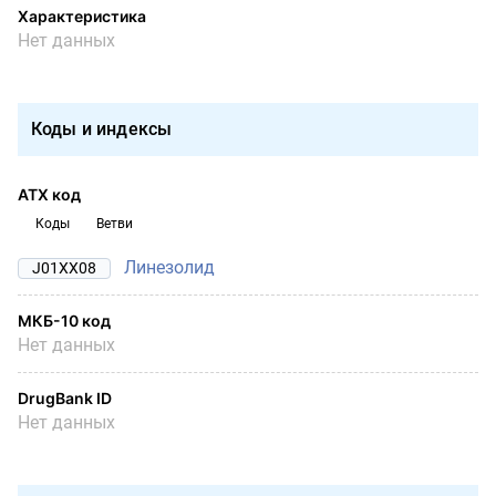
Характеристика
Нет данных
Коды и индексы
АТХ код
Коды
Ветви
Линезолид
J01XX08
МКБ-10 код
Нет данных
DrugBank ID
Нет данных