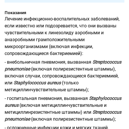
Показания
Лечение инфекционно-воспалительных заболеваний,
если известно или подозревается, что они вызваны
чувствительными к линезолиду аэробными и
анаэробными грамположительными
микроорганизмами (включая инфекции,
сопровождающиеся бактериемией):
- внебольничная пневмония, вызванная
Streptococcus
pneumoniae
(включая полирезистентные штаммы),
включая случаи, сопровождающиеся бактериемией,
или
Staphylococcus aureus
(только
метициллинчувствительные штаммы);
- госпитальная пневмония, вызванная
Staphylococcus
aureus
(включая метициллинчувствительные и
метициллинрезистентные штаммы) или
Streptococcus
pneumoniae
(включая полирезистентные штаммы);
- осложненные инфекции кожи и мягких тканей,