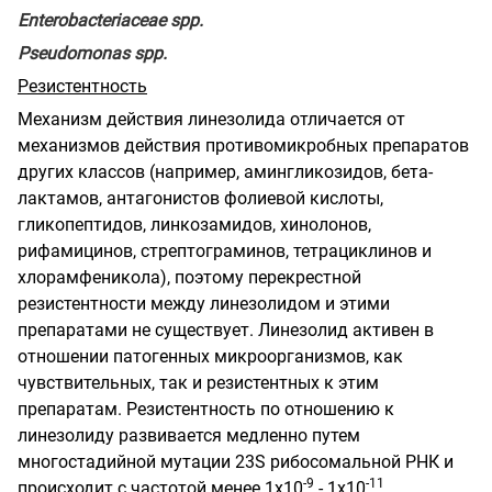
Enterobacteriaceae
spp
.
Pseudomonas
spp
.
Резистентность
Механизм действия линезолида отличается от
механизмов действия противомикробных препаратов
других классов (например, амингликозидов, бета-
лактамов, антагонистов фолиевой кислоты,
гликопептидов, линкозамидов, хинолонов,
рифамицинов,
стрептограминов, тетрациклинов и
хлорамфеникола), поэтому перекрестной
резистентности между линезолидом и этими
препаратами не существует. Линезолид активен в
отношении патогенных микроорганизмов, как
чувствительных, так и резистентных к этим
препаратам. Резистентность по отношению к
линезолиду развивается медленно путем
многостадийной мутации 23
S
рибосомальной РНК и
-
9
-
11
происходит с частотой менее
1
x
1
0
-
1
x
1
0
.