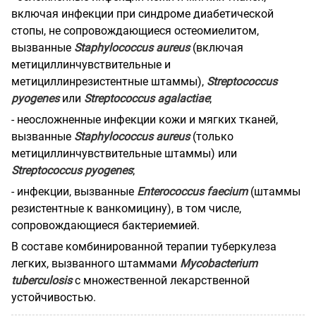
включая инфекции при синдроме диабетической
стопы, не сопровождающиеся остеомиелитом,
вызванные
Staphylococcus aureus
(включая
метициллинчувствительные и
метициллинрезистентные штаммы),
Streptococcus
pyogenes
или
Streptococcus agalactiae
;
- неосложненные инфекции кожи и мягких тканей,
вызванные
Staphylococcus aureus
(только
метициллинчувствительные штаммы) или
Streptococcus pyogenes
;
- инфекции, вызванные
Enterococcus faecium
(штаммы
резистентные к ванкомицину), в том числе,
сопровождающиеся бактериемией.
В составе комбинированной терапии туберкулеза
легких, вызванного штаммами
Mycobacterium
tuberculosis
с множественной лекарственной
устойчивостью.