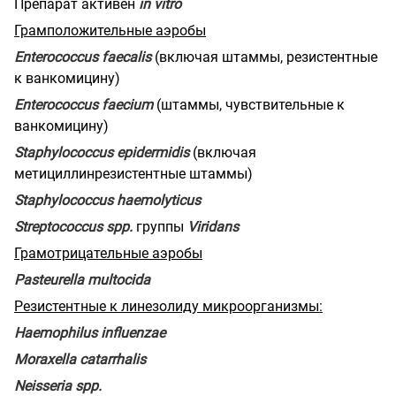
Препарат активен
in
vitro
Грамположительные аэробы
Enterococcus
faecalis
(включая штаммы, резистентные
к ванкомицину)
Enterococcus
faecium
(штаммы, чувствительные к
ванкомицину)
Staphylococcus
epidermidis
(включая
метициллинрезистентные штаммы)
Staphylococcus
haemolyticus
Streptococcus
spp
.
группы
Viridans
Грамотрицательные аэробы
Pasteurella
multocida
Резистентные к линезолиду микроорганизмы:
Haemophilus
influenzae
Moraxella
catarrhalis
Neisseria
spp
.