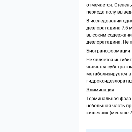
отмечается. Степен
периода полу выведе
В исследовании одн
дезлоратадина 7,5 
высоким содержание
дезлоратадина. Не 
Биотрансформация
Не является ингиб
является субстрато
метаболизируется в
гидроксидезлоратад
Элиминация
Терминальная фаза 
небольшая часть пр
кишечник (меньше 7