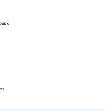
рак с
ез