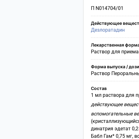
Условия транспортирования
П N014704/01
Утилизация
Срок годности
Действующее вещест
Условия отпуска
Дезлоратадин
Лекарственная форм
Раствор для приема
Форма выпуска / доз
Раствор Пероральн
Состав
1 мл раствора для 
действующее вещес
вспомогательные ве
(кристаллизующийся)
динатрия эдетат 0,2
Бабл Гам* 0,75 мг, 