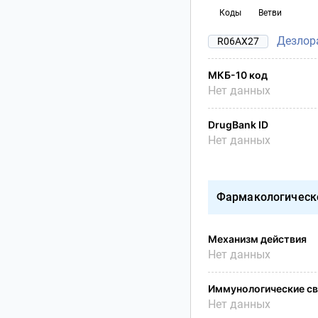
Коды
Ветви
Дезлор
R06AX27
МКБ-10 код
Нет данных
DrugBank ID
Нет данных
Фармакологическ
Механизм действия
Нет данных
Иммунологические св
Нет данных