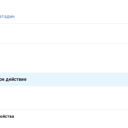
атадин
ое действие
ойства