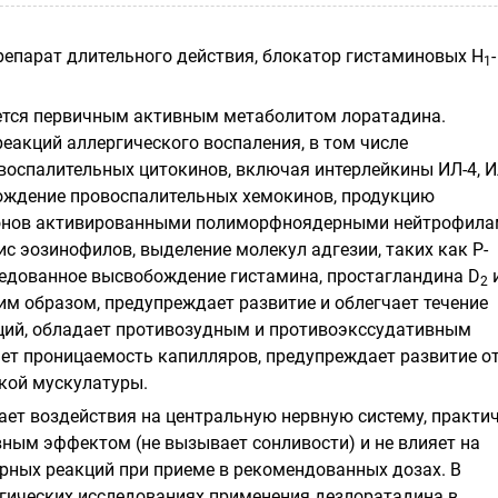
епарат длительного действия, блокатор гистаминовых Н
-
1
ется первичным активным метаболитом лоратадина.
еакций аллергического воспаления, в том числе
оспалительных цитокинов, включая интерлейкины ИЛ-4, И
бождение провоспалительных хемокинов, продукцию
онов активированными полиморфноядерными нейтрофила
с эозинофилов, выделение молекул адгезии, таких как Р-
средованное высвобождение гистамина, простагландина D
2
ким образом, предупреждает развитие и облегчает течение
ций, обладает противозудным и противоэкссудативным
ет проницаемость капилляров, предупреждает развитие о
дкой мускулатуры.
ает воздействия на центральную нервную систему, практи
вным эффектом (не вызывает сонливости) и не влияет на
рных реакций при приеме в рекомендованных дозах. В
ических исследованиях применения дезлоратадина в