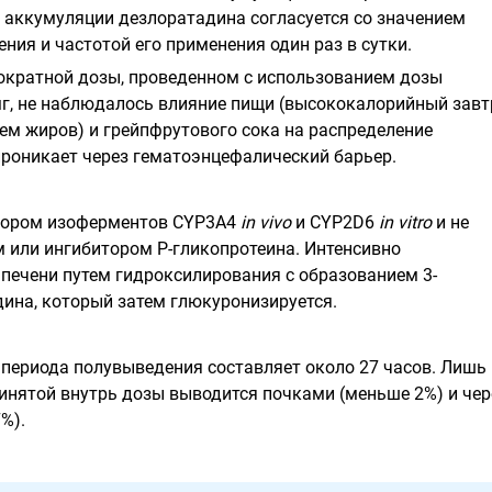
ь аккумуляции дезлоратадина согласуется со значением
ния и частотой его применения один раз в сутки.
ократной дозы, проведенном с использованием дозы
мг, не наблюдалось влияние пищи (высококалорийный завт
м жиров) и грейпфрутового сока на распределение
проникает через гематоэнцефалический барьер.
итором изоферментов CYP3A4
in vivo
и CYP2D6
in vitro
и не
м или ингибитором Р-гликопротеина. Интенсивно
 печени путем гидроксилирования с образованием 3-
ина, который затем глюкуронизируется.
периода полувыведения составляет около 27 часов. Лишь
инятой внутрь дозы выводится почками (меньше 2%) и чер
%).