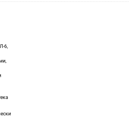
Л-6,
ми,
и
тека
чески