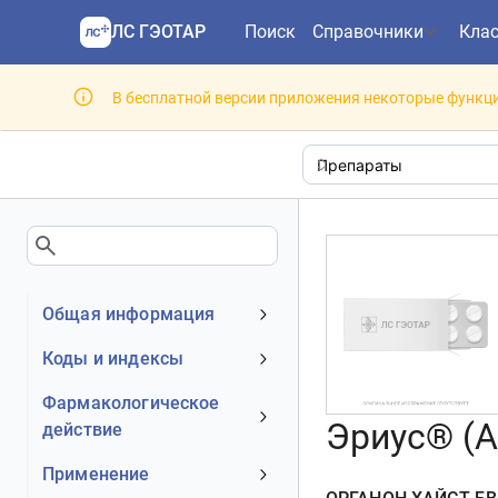
ЛС ГЭОТАР
Поиск
Справочники
Кла
В бесплатной версии приложения некоторые функци
Общая информация
Устаревшее наименование
Коды и индексы
Владелец
АТХ код
Фармакологическое
Номер регистрационного
Эриус® (A
действие
МКБ-10 код
удостоверения РФ
DrugBank ID
Механизм действия
Применение
Действующее вещество