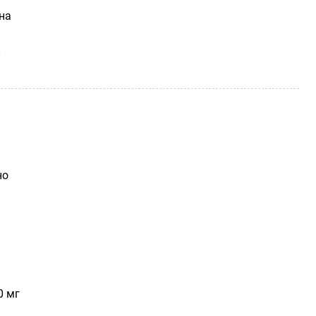
на
и
но
0 мг