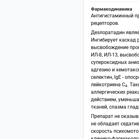
Фармакодинамика
Антигистаминный пр
рецепторов.
Дезлоратадин явля
Ингибирует каскад р
высвобождение пров
ИЛ-8, ИЛ-13, высво
супероксидных ани
адгезию и хемотакси
селектин, lgE - опо
лейкотриена С
. Та
4
аллергических реак
действием, уменьша
тканей, спазма гла
Препарат не оказыв
не обладает седати
скорость психомото
клинико-фармаколог