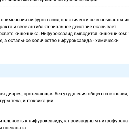
 применения нифуроксазид практически не всасывается и
ракта и свое антибактериальное действие оказывает
освете кишечника. Нифуроксазид выводится кишечником: 
е, а остальное количество нифуроксазида - химически
ая диарея, протекающая без ухудшения общего состояния,
уры тела, интоксикации.
тельность к нифуроксазиду, к производным нитрофурана
 препарата;