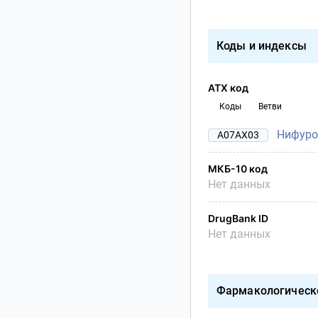
Коды и индексы
АТХ код
Коды
Ветви
Нифуро
A07AX03
МКБ-10 код
Нет данных
DrugBank ID
Нет данных
Фармакологическ