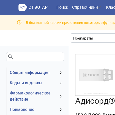
ЛС ГЭОТАР
Поиск
Справочники
Кла
В бесплатной версии приложения некоторые функци
Общая информация
Устаревшее наименование
Коды и индексы
Владелец
АТХ код
Фармакологическое
Номер регистрационного
Адисорд® 
действие
МКБ-10 код
удостоверения РФ
DrugBank ID
Механизм действия
Применение
Действующее вещество