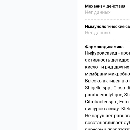
Механизм действия
Нет данных
Иммунологические св
Нет данных
Фармакодинамика
Нифуроксазид - про
активность дегидро
кислот и ряд други
мембрану микробной
Высоко активен в отн
Shigella spp.; Clostri
parahaemolytique, S
Citrobacter spp., Ent
нифуроксазиду: Klebsi
He нарушает равнов
восстанавливает эу
вирусами препятств