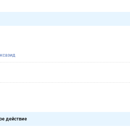
ксазид
ое действие