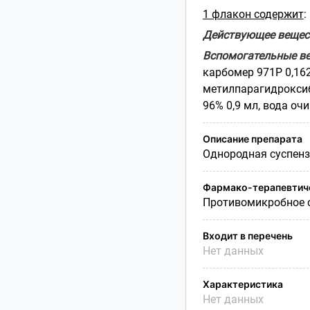
1 флакон содержит
:
Действующее вещес
Вспомогательные ве
карбомер 971Р 0,162
метилпарагидроксибе
96% 0,9 мл, вода оч
Описание препарата
Однородная суспенз
Фармако-терапевтиче
Противомикробное с
Входит в перечень
Нет данных
Характеристика
Нет данных