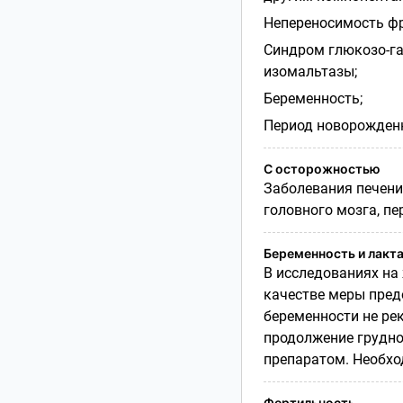
Непереносимость ф
Синдром глюкозо-га
изомальтазы;
Беременность;
Период новорожденн
С осторожностью
Заболевания печени
головного мозга, пе
Беременность и лакт
В исследованиях на
качестве меры пред
беременности не ре
продолжение грудно
препаратом. Необхо
Фертильность