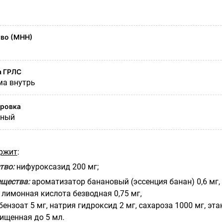
во (МНН)
а ГРЛС
ма внутрь
ировка
ьный
ержит
:
тво:
нифуроксазид 200 мг;
щества:
ароматизатор банановый (эссенция банан) 0,6 мг,
 лимонная кислота безводная 0,75 мг,
нзоат 5 мг, натрия гидроксид 2 мг, сахароза 1000 мг, эта
чищенная до 5 мл.