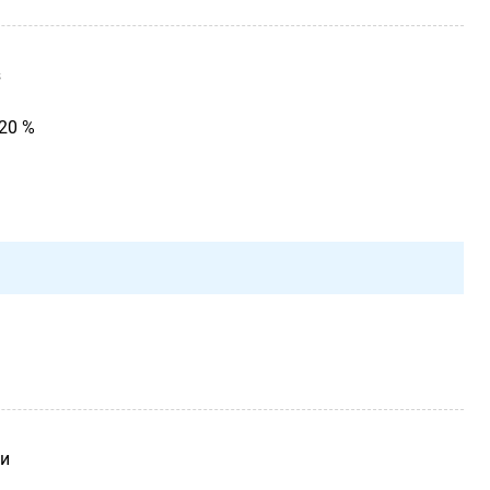
з
20 %
 и