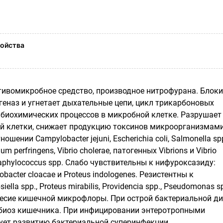
ойства
тивомикробное средство, производное нитрофурана. Блоки
геназ и угнетает дыхательные цепи, цикл трикарбоновых
х биохимических процессов в микробной клетке. Разрушает
 клетки, снижает продукцию токсинов микроорганизмами
ошении Campylobacter jejuni, Escherichia coli, Salmonella spp
dium perfringens, Vibrio cholerae, патогенных Vibrions и Vibrio
taphylococcus spp. Слабо чувствительны к нифуроксазиду:
erobacter cloacae и Proteus indologenes. Резистентны к
ella spp., Proteus mirabilis, Providencia spp., Pseudomonas s
есие кишечной микрофлоры. При острой бактериальной ди
биоз кишечника. При инфицировании энтеротропными
ует развитию бактериальной суперинфекции.