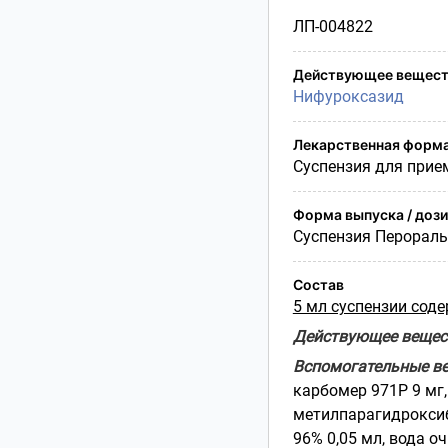
Условия транспортирования
ЛП-004822
Утилизация
Срок годности
Действующее вещест
Условия отпуска
Нифуроксазид
Лекарственная форм
Суспензия для прие
Форма выпуска / доз
Суспензия Перорал
Состав
5 мл суспензии сод
Действующее вещес
Вспомогательные ве
карбомер 971Р 9 мг,
метилпарагидроксибе
96% 0,05 мл, вода о