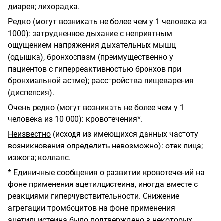
диарея; лихорадка.
Редко
(могут возникать не более чем у 1 человека из
1000): затрудненное дыхание с неприятным
ощущением напряжения дыхательных мышц
(одышка), бронхоспазм (преимущественно у
пациентов с гиперреактивностью бронхов при
бронхиальной астме); расстройства пищеварения
(диспепсия).
Очень редко
(могут возникать не более чем у 1
человека из 10 000): кровотечения*.
Неизвестно
(исходя из имеющихся данных частоту
возникновения определить невозможно): отек лица;
изжога; коллапс.
* Единичные сообщения о развитии кровотечений на
фоне применения ацетилцистеина, иногда вместе с
реакциями гиперчувствительности. Снижение
агрегации тромбоцитов на фоне применения
ацетилцистеина было подтверждено в некоторых