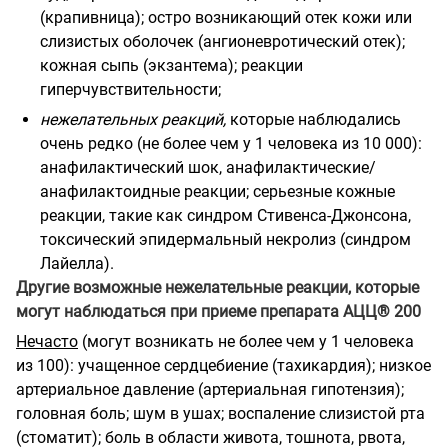
(крапивница); остро возникающий отек кожи или
слизистых оболочек (ангионевротический отек);
кожная сыпь (экзантема); реакции
гиперчувствительности;
нежелательных реакций,
которые наблюдались
очень редко (не более чем у 1 человека из 10 000):
анафилактический шок, анафилактические/
анафилактоидные реакции; серьезные кожные
реакции, такие как синдром Стивенса-Джонсона,
токсический эпидермальный некролиз (синдром
Лайелла).
Другие возможные нежелательные реакции, которые
могут наблюдаться при приеме препарата АЦЦ® 200
Нечасто
(могут возникать не более чем у 1 человека
из 100): учащенное сердцебиение (тахикардия); низкое
артериальное давление (артериальная гипотензия);
головная боль; шум в ушах; воспаление слизистой рта
(стоматит); боль в области живота, тошнота, рвота,