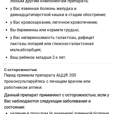
любым другим компонентам препарата;
у Вас язвенная болезнь желудка и
двенадцатиперстной кишки в стадии обострения;
у Вас кровохаркание, легочное кровотечение;
Вы беременны или кормите грудью;
у Вас непереносимость галактозы, дефицит
лактазы лопарей или глюкозо-галактозная
мальабсорбция;
Ваш ребенок младше 2-х лет.
С осторожностью
Перед приемом препарата АЦЦ® 200
проконсультируйтесь с лечащим врачом или
работником аптеки.
Данный препарат применяют с осторожностью, если у
Вас наблюдаются следующие заболевания и
состояния:
наличие в прошлом (в анамнезе) язвенной болезни