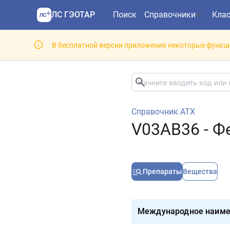
ЛС ГЭОТАР
Поиск
Справочники
Кла
В бесплатной версии приложения некоторые функци
Справочник АТХ
V03AB36 - Ф
Препараты
Вещества
Международное наиме