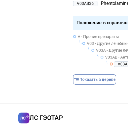
Phentolamin
V03AB36
Положение в справочн
V - Прочие препараты
V03 - Другие лечебны
V03A - Другие л
V03AB - Ан
V03A
Показать в дереве
ЛС ГЭОТАР