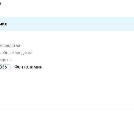
e
ике
е средства
ечебные средства
тидоты
Фентоламин
B36