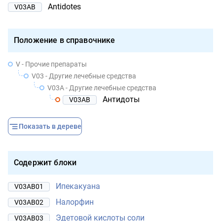
Antidotes
V03AB
Положение в справочнике
V - Прочие препараты
V03 - Другие лечебные средства
V03A - Другие лечебные средства
Антидоты
V03AB
Показать в дереве
Содержит блоки
Ипекакуана
V03AB01
Налорфин
V03AB02
Эдетовой кислоты соли
V03AB03