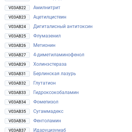
Амилнитрит
V03AB22
Ацетилцистеин
V03AB23
Дигиталисный антитоксин
V03AB24
Флумазенил
V03AB25
Метионин
V03AB26
4-диметиламинофенол
V03AB27
Холинэстераза
V03AB29
Берлинская лазурь
V03AB31
Глутатион
V03AB32
Гидроксокобаламин
V03AB33
Фомепизол
V03AB34
Сугаммадекс
V03AB35
Фентоламин
V03AB36
Идаруцизумаб
V03AB37