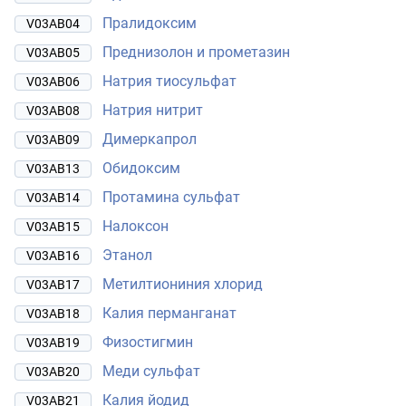
Пралидоксим
V03AB04
Преднизолон и прометазин
V03AB05
Натрия тиосульфат
V03AB06
Натрия нитрит
V03AB08
Димеркапрол
V03AB09
Обидоксим
V03AB13
Протамина сульфат
V03AB14
Налоксон
V03AB15
Этанол
V03AB16
Метилтиониния хлорид
V03AB17
Калия перманганат
V03AB18
Физостигмин
V03AB19
Меди сульфат
V03AB20
Калия йодид
V03AB21