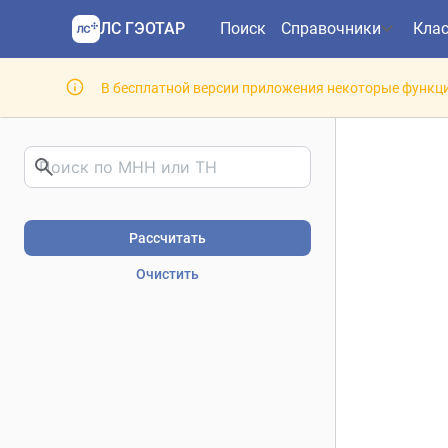
ЛС ГЭОТАР
Поиск
Справочники
Кла
В бесплатной версии приложения некоторые функци
Риски фармакотерапии. В
Рассчитать
Очистить