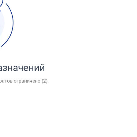
азначений
ратов ограничено (
2
)