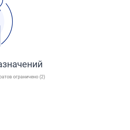
азначений
ратов ограничено (
2
)