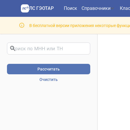
ЛС ГЭОТАР
Поиск
Справочники
Кла
В бесплатной версии приложения некоторые функци
Риски фармакотерапии. В
Рассчитать
Очистить