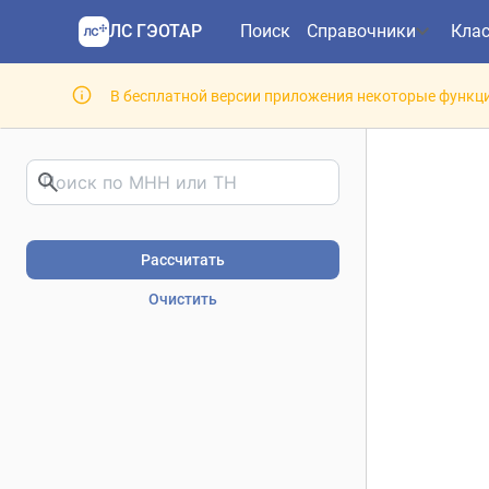
ЛС ГЭОТАР
Поиск
Справочники
Кла
В бесплатной версии приложения некоторые функци
Риски фармакотерапии. В
Рассчитать
Очистить