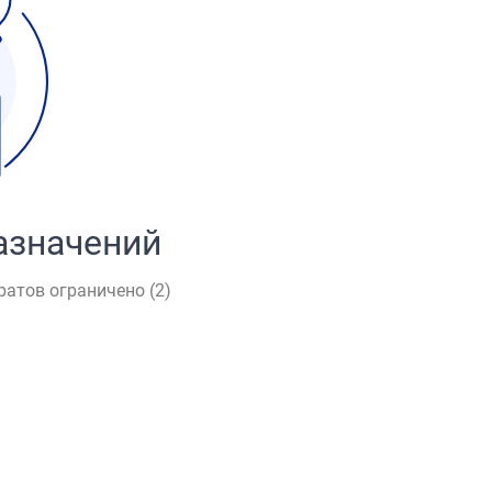
азначений
ратов ограничено (
2
)