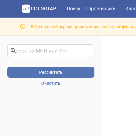
ЛС ГЭОТАР
Поиск
Справочники
Кла
В бесплатной версии приложения некоторые функци
Риски фармакотерапии. В
Рассчитать
Очистить