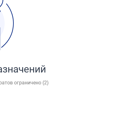
азначений
ратов ограничено (
2
)