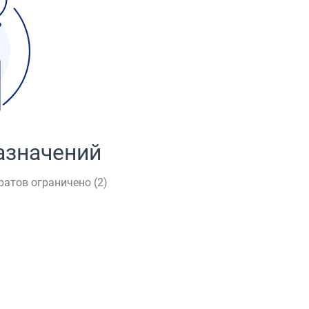
азначений
ратов ограничено (
2
)