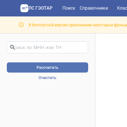
ЛС ГЭОТАР
Поиск
Справочники
Кла
В бесплатной версии приложения некоторые функци
Риски фармакотерапии. В
Рассчитать
Очистить