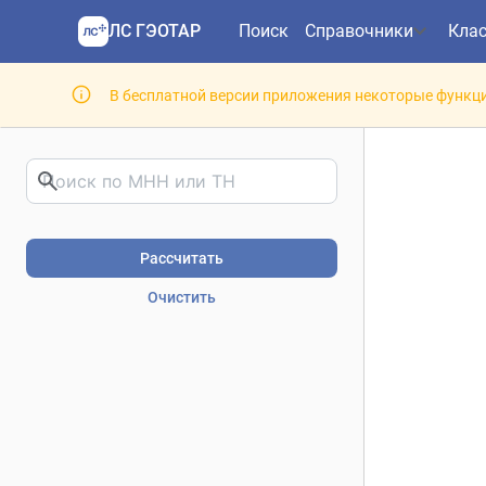
ЛС ГЭОТАР
Поиск
Справочники
Кла
В бесплатной версии приложения некоторые функци
Риски фармакотерапии. В
Рассчитать
Очистить