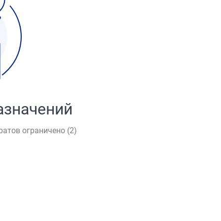
азначений
ратов ограничено (
2
)