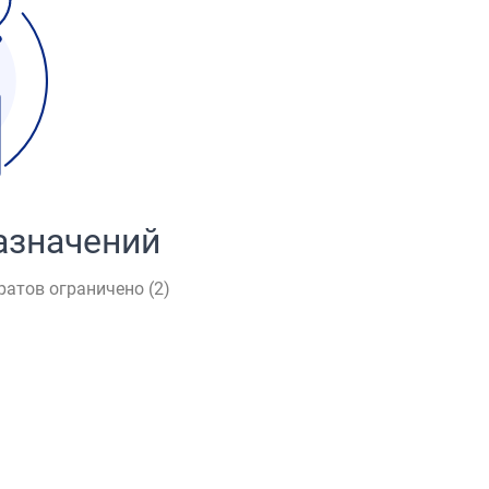
азначений
ратов ограничено (
2
)