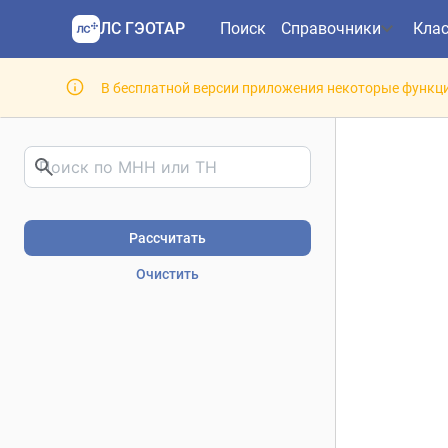
ЛС ГЭОТАР
Поиск
Справочники
Кла
В бесплатной версии приложения некоторые функци
Риски фармакотерапии. В
Рассчитать
Очистить