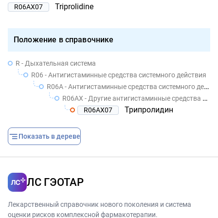
Triprolidine
R06AX07
Положение в справочнике
R - Дыхательная система
R06 - Антигистаминные средства системного действия
R06A - Антигистаминные средства системного действия
R06AX - Другие антигистаминные средства системного действия
Трипролидин
R06AX07
Показать в дереве
ЛС ГЭОТАР
Лекарственный справочник нового поколения и система
оценки рисков комплексной фармакотерапии.