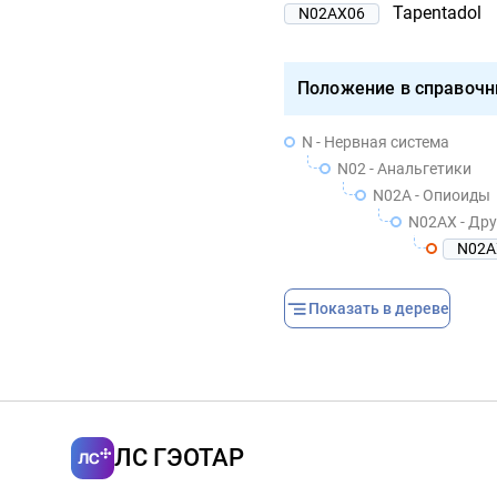
Tapentadol
N02AX06
Положение в справочн
N - Нервная система
N02 - Анальгетики
N02A - Опиоиды
N02AX - Др
N02A
Показать в дереве
ЛС ГЭОТАР