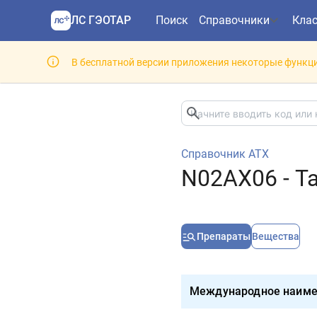
ЛС ГЭОТАР
Поиск
Справочники
Кла
В бесплатной версии приложения некоторые функци
Справочник АТХ
N02AX06 - Т
Препараты
Вещества
Международное наиме