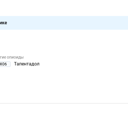
ике
угие опиоиды
Тапентадол
X06