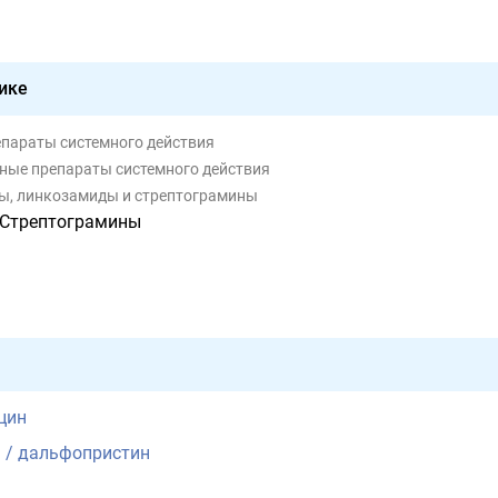
ике
епараты системного действия
ьные препараты системного действия
ы, линкозамиды и стрептограмины
Стрептограмины
цин
 / дальфопристин