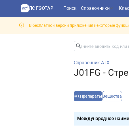
ЛС ГЭОТАР
Поиск
Справочники
Кла
В бесплатной версии приложения некоторые функци
Справочник АТХ
J01FG - Стр
Препараты
Вещества
Международное наиме