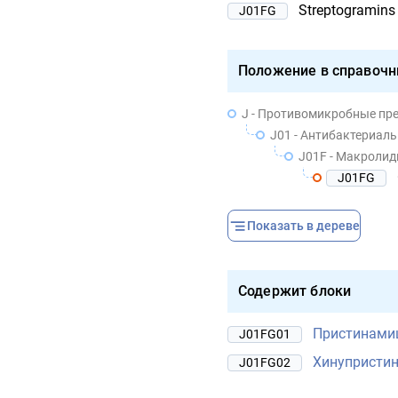
Streptogramins
J01FG
Положение в справочн
J - Противомикробные пр
J01 - Антибактериал
J01F - Макролид
J01FG
Показать в дереве
Содержит блоки
Пристинами
J01FG01
Хинупристин
J01FG02