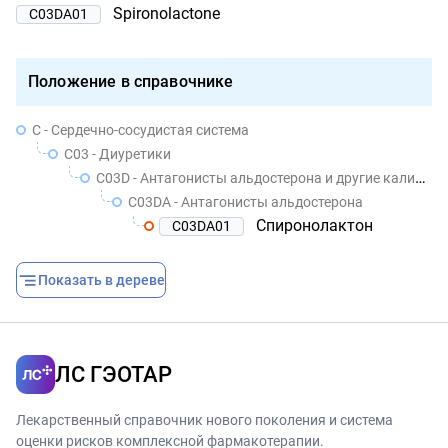
Spironolactone
C03DA01
Положение в справочнике
C - Сердечно-сосудистая система
C03 - Диуретики
C03D - Антагонисты альдостерона и другие калийсберегающие средства
C03DA - Антагонисты альдостерона
Спиронолактон
C03DA01
Показать в дереве
ЛС ГЭОТАР
Лекарственный справочник нового поколения и система
оценки рисков комплексной фармакотерапии.